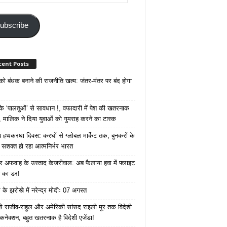
ss
ubscribe
cent Posts
 को बंधक बनाने की राजनीति खत्म: जंतर-मंतर पर बंद होगा
 ‘पालतुओं’ से सावधान !, वफादारी में पेश की खतरनाक
 मालिक ने दिया युवाओं को गुमराह करने का टास्क
रीय हथकरघा दिवस: करघों से ग्लोबल मार्केट तक, बुनकरों के
े सशक्त हो रहा आत्मनिर्भर भारत
 अफवाह के उस्ताद केजरीवाल: अब फैलाया हवा में फ्लाइट
ने का डर!
के झरोखे में नरेन्द्र मोदीः 07 अगस्त
 से राजीव-राहुल और अमेरिकी सांसद राइली मूर तक विदेशी
 कनेक्शन, बहुत खतरनाक है विदेशी एजेंडा!