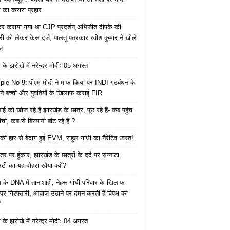
का करारा प्रहार
ेकर कराया गया था CJP प्रदर्शन,अभिजीत दीपके की
ारी को लेकर केस दर्ज, पालतू पत्रकार रवीश कुमार ने खोले
ज
के झरोखे में नरेन्द्र मोदीः 05 अगस्त
le No 9: पीएम मोदी ने माफ किया पर INDI गठबंधन के
 ने बच्चों और युवतियों के खिलाफ कराई FIR
ाई को खोज रहे हैं झारखंड के छात्र, पूछ रहे हैं- कब पहुंच
रांची, कब से बिरयानी बांट रहे हैं ?
की हार से बेदाग हुई EVM, राहुल गांधी का नैरेटिव ध्वस्त!
तर पर हुंकार, झारखंड के छात्रों के दर्द पर सन्नाटा:
िटी का यह दोहरा रवैया क्यों?
ेस के DNA में तानाशाही, नेहरू-गांधी परिवार के खिलाफ
पर गिरफ्तारी, आवाज उठाने पर दमन करती हैं विपक्ष की
ं
के झरोखे में नरेन्द्र मोदीः 04 अगस्त