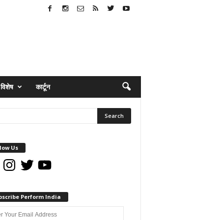
विशेष
कार्टून
low Us
book
Instagram
Twitter
YouTube
bscribe Perform India