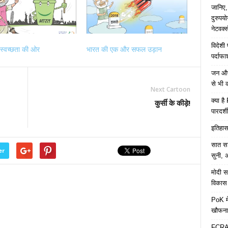
जानिए,
दुरुपय
नेटवर्
विदेशी
स्वच्छता की ओर
भारत की एक और सफल उड़ान
पर्दाफ
जन औषध
से भी 
Next Cartoon
क्या ह
कुर्सी के कीड़े!
पारदर्शी
इतिहास 
सात साल
er
सुनी, अ
मोदी सर
विकास 
PoK मे
खौफना
FCRA च