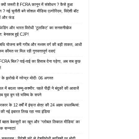
 क्यों जरूरी है FCRA कानून में संशोधन ? कैसे हुआ
ोग ? नई चुनौती बने सोशल मीडिया एल्गोरिदम, विदेशी बॉट
क्स और फंड
 फंडिंग और भारत विरोधी ‘टूलकिट’ का सनसनीखेज
ाश: बेनकाब हुई CJP!
ि योजना बनी गरीब और मध्यम वर्ग की बड़ी ताकत, आधी
कम कीमत पर मिल रही गुणवत्तापूर्ण दवाएं
ै FCRA बिल? पाई-पाई का हिसाब देना पड़ेगा, अब सब कुछ
!
के झरोखे में नरेन्द्र मोदीः 06 अगस्त
 में बदला जम्मू-कश्मीर: पहले पीढ़ी ने बंदूकों की आवाजें
ब युवा बुन रहे भविष्य के सपने
कार के 12 वर्षों में इंफ्रा क्षेत्र की 24 अहम उपलब्धियां:
की नई इबारत लिख रहा नया इंडिया
ं बहता बेकसूरों का खून और ‘ग्लोबल लिबरल मीडिया’ का
क सन्नाटा!
क्रव्यूह : विदेशी चंदे से देशविरोधी साजिशों पर मोदी