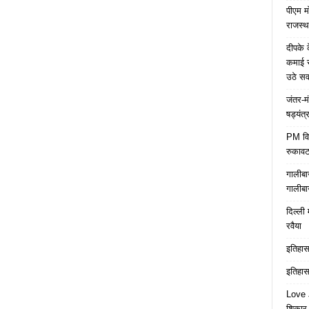
पीएम म
राजस्थ
दीपके 
कमाई स
उठे स
जंतर-म
षड्यंत्
PM विद्
रुकावट
गालीबा
गालीबा
दिल्ली 
रवैया
इतिहास 
इतिहास 
Love J
शिकार ब