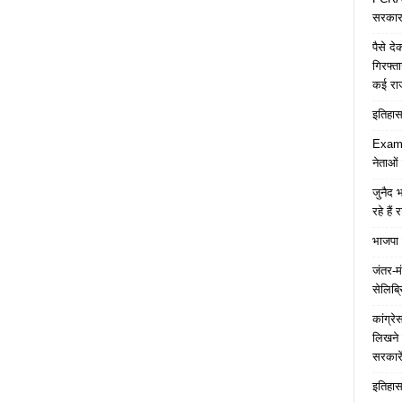
सरकार 
पैसे द
गिरफ्त
कई रा
इतिहास 
Examp
नेताओं
जुनैद भ
रहे हैं 
भाजपा 
जंतर-मं
सेलिब्र
कांग्र
लिखने 
सरकारे
इतिहास 