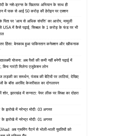
ोदी के नशे-ड्रग्स के खिलाफ अभियान के साथ ही
ान में पाक से आई 50 करोड़ की हेरोइन पर एक्शन
के पिता पर ‘आय से अधिक संपत्ति’ का आरोप, मामूली
े USA में कैसे पढ़ाई, सिब्बल के 1 करोड़ के फंड पर भी
वाल
ंतर हिंसा: बेनकाब हुआ पाकिस्तान कनेक्शन और खौफनाक
र
यालक्ष्मी योजना: अब पैसों की कमी नहीं बनेगी पढ़ाई में
, बिना गारंटी मिलेगा एजुकेशन लोन
ज लड़की का समर्थन, पंजाब की बेटियों पर लाठियां, देखिए
जों के बॉस अरविंद केजरीवाल का दोगलापन
में शोर, झारखंड में सन्नाटा: पेपर लीक पर विपक्ष का दोहरा
के झरोखे में नरेन्द्र मोदीः 03 अगस्त
के झरोखे में नरेन्द्र मोदीः 01 अगस्त
ihad: अब ग्रूमिंग पैटर्न से भोली-भाली युवतियों को
ना रहे मुस्लिम गैंग