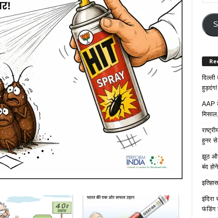
Your
Email
Addre
S
Re
दिल्ली
हुड़दंग!
AAP के
मिसाल,
राष्ट्
हुनर स
झूठ और
बंद हो
इतिहास 
इंदिरा
फंडिंग