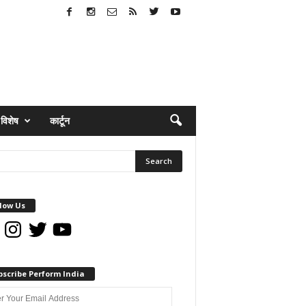
विशेष
कार्टून
low Us
book
Instagram
Twitter
YouTube
bscribe Perform India