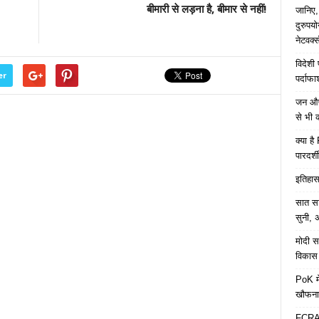
बीमारी से लड़ना है, बीमार से नहीं!
जानिए,
दुरुपय
नेटवर्
विदेशी
er
पर्दाफ
जन औषध
से भी 
क्या ह
पारदर्शी
इतिहास 
सात साल
सुनी, अ
मोदी सर
विकास 
PoK मे
खौफना
FCRA च