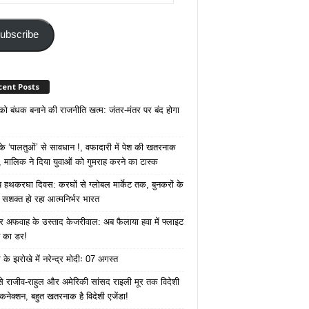
ss
ubscribe
cent Posts
 को बंधक बनाने की राजनीति खत्म: जंतर-मंतर पर बंद होगा
 ‘पालतुओं’ से सावधान !, वफादारी में पेश की खतरनाक
 मालिक ने दिया युवाओं को गुमराह करने का टास्क
रीय हथकरघा दिवस: करघों से ग्लोबल मार्केट तक, बुनकरों के
े सशक्त हो रहा आत्मनिर्भर भारत
 अफवाह के उस्ताद केजरीवाल: अब फैलाया हवा में फ्लाइट
ने का डर!
के झरोखे में नरेन्द्र मोदीः 07 अगस्त
 से राजीव-राहुल और अमेरिकी सांसद राइली मूर तक विदेशी
 कनेक्शन, बहुत खतरनाक है विदेशी एजेंडा!