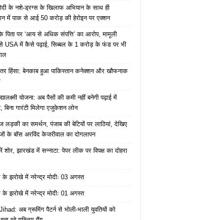
ोदी के नशे-ड्रग्स के खिलाफ अभियान के साथ ही
ान में पाक से आई 50 करोड़ की हेरोइन पर एक्शन
के पिता पर ‘आय से अधिक संपत्ति’ का आरोप, मामूली
े USA में कैसे पढ़ाई, सिब्बल के 1 करोड़ के फंड पर भी
वाल
ंतर हिंसा: बेनकाब हुआ पाकिस्तान कनेक्शन और खौफनाक
र
यालक्ष्मी योजना: अब पैसों की कमी नहीं बनेगी पढ़ाई में
, बिना गारंटी मिलेगा एजुकेशन लोन
ज लड़की का समर्थन, पंजाब की बेटियों पर लाठियां, देखिए
जों के बॉस अरविंद केजरीवाल का दोगलापन
में शोर, झारखंड में सन्नाटा: पेपर लीक पर विपक्ष का दोहरा
के झरोखे में नरेन्द्र मोदीः 03 अगस्त
के झरोखे में नरेन्द्र मोदीः 01 अगस्त
ihad: अब ग्रूमिंग पैटर्न से भोली-भाली युवतियों को
ना रहे मुस्लिम गैंग