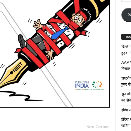
Your
Email
Addre
S
Re
दिल्ली
हुड़दंग!
AAP के
मिसाल,
राष्ट्
हुनर स
झूठ और
बंद हो
इतिहास 
इंदिरा
फंडिंग
Next Cartoon