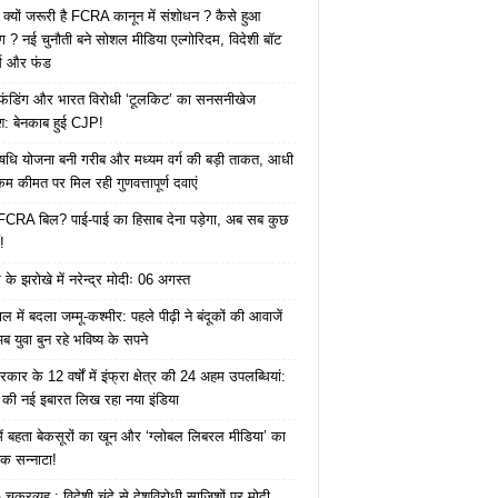
 क्यों जरूरी है FCRA कानून में संशोधन ? कैसे हुआ
ोग ? नई चुनौती बने सोशल मीडिया एल्गोरिदम, विदेशी बॉट
क्स और फंड
 फंडिंग और भारत विरोधी ‘टूलकिट’ का सनसनीखेज
ाश: बेनकाब हुई CJP!
ि योजना बनी गरीब और मध्यम वर्ग की बड़ी ताकत, आधी
कम कीमत पर मिल रही गुणवत्तापूर्ण दवाएं
ै FCRA बिल? पाई-पाई का हिसाब देना पड़ेगा, अब सब कुछ
!
के झरोखे में नरेन्द्र मोदीः 06 अगस्त
 में बदला जम्मू-कश्मीर: पहले पीढ़ी ने बंदूकों की आवाजें
ब युवा बुन रहे भविष्य के सपने
कार के 12 वर्षों में इंफ्रा क्षेत्र की 24 अहम उपलब्धियां:
की नई इबारत लिख रहा नया इंडिया
ं बहता बेकसूरों का खून और ‘ग्लोबल लिबरल मीडिया’ का
क सन्नाटा!
क्रव्यूह : विदेशी चंदे से देशविरोधी साजिशों पर मोदी