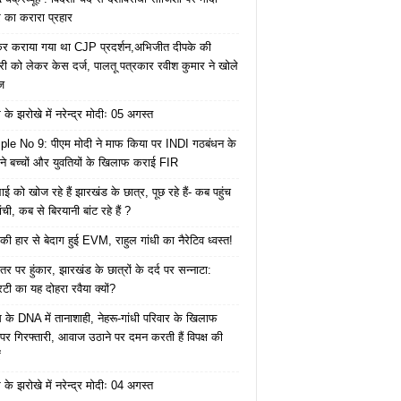
का करारा प्रहार
ेकर कराया गया था CJP प्रदर्शन,अभिजीत दीपके की
ारी को लेकर केस दर्ज, पालतू पत्रकार रवीश कुमार ने खोले
ज
के झरोखे में नरेन्द्र मोदीः 05 अगस्त
le No 9: पीएम मोदी ने माफ किया पर INDI गठबंधन के
 ने बच्चों और युवतियों के खिलाफ कराई FIR
ाई को खोज रहे हैं झारखंड के छात्र, पूछ रहे हैं- कब पहुंच
रांची, कब से बिरयानी बांट रहे हैं ?
की हार से बेदाग हुई EVM, राहुल गांधी का नैरेटिव ध्वस्त!
तर पर हुंकार, झारखंड के छात्रों के दर्द पर सन्नाटा:
िटी का यह दोहरा रवैया क्यों?
ेस के DNA में तानाशाही, नेहरू-गांधी परिवार के खिलाफ
पर गिरफ्तारी, आवाज उठाने पर दमन करती हैं विपक्ष की
ं
के झरोखे में नरेन्द्र मोदीः 04 अगस्त