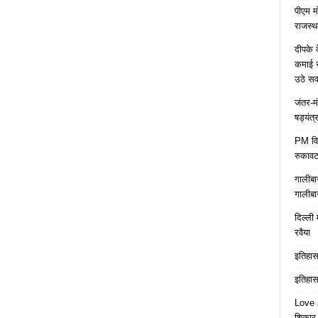
पीएम म
राजस्थ
दीपके 
कमाई स
उठे स
जंतर-म
षड्यंत्
PM विद्
रुकावट
गालीबा
गालीबा
दिल्ली 
रवैया
इतिहास 
इतिहास 
Love J
शिकार ब