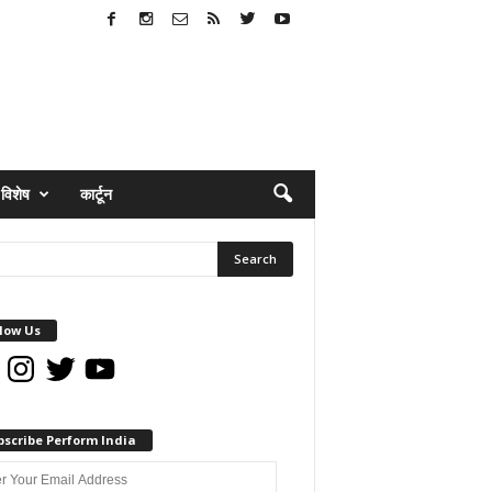
विशेष
कार्टून
low Us
book
Instagram
Twitter
YouTube
bscribe Perform India