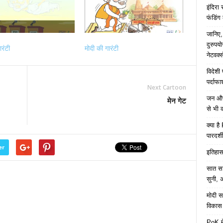
इंदिरा
फंडिंग
जानिए,
दुरुपय
ारंटी
मोदी की गारंटी
नेटवर्
विदेशी
पर्दाफ
Next Cartoon
जन औषध
मेन गेट
से भी 
क्या ह
पारदर्शी
er
इतिहास 
सात साल
सुनी, अ
मोदी सर
विकास 
PoK मे