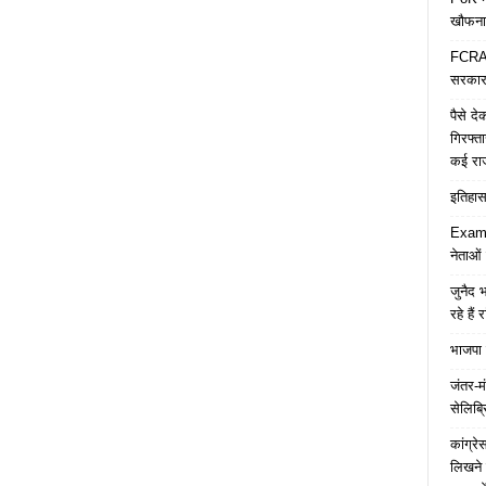
खौफना
FCRA च
सरकार 
पैसे द
गिरफ्त
कई रा
इतिहास 
Examp
नेताओं
जुनैद भ
रहे हैं 
भाजपा 
जंतर-मं
सेलिब्र
कांग्र
लिखने 