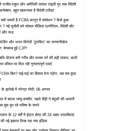
 से राजीव-राहुल और अमेरिकी सांसद राइली मूर तक विदेशी
 कनेक्शन, बहुत खतरनाक है विदेशी एजेंडा!
 क्यों जरूरी है FCRA कानून में संशोधन ? कैसे हुआ
ोग ? नई चुनौती बने सोशल मीडिया एल्गोरिदम, विदेशी बॉट
क्स और फंड
 फंडिंग और भारत विरोधी ‘टूलकिट’ का सनसनीखेज
ाश: बेनकाब हुई CJP!
ि योजना बनी गरीब और मध्यम वर्ग की बड़ी ताकत, आधी
कम कीमत पर मिल रही गुणवत्तापूर्ण दवाएं
ै FCRA बिल? पाई-पाई का हिसाब देना पड़ेगा, अब सब कुछ
!
के झरोखे में नरेन्द्र मोदीः 06 अगस्त
 में बदला जम्मू-कश्मीर: पहले पीढ़ी ने बंदूकों की आवाजें
ब युवा बुन रहे भविष्य के सपने
कार के 12 वर्षों में इंफ्रा क्षेत्र की 24 अहम उपलब्धियां:
की नई इबारत लिख रहा नया इंडिया
ं बहता बेकसूरों का खून और ‘ग्लोबल लिबरल मीडिया’ का