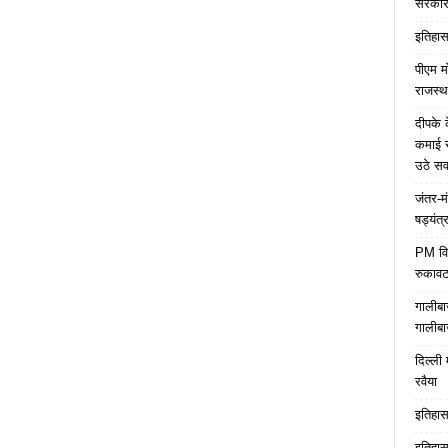
सरकारे
इतिहास 
पीएम म
राजस्थ
दीपके 
कमाई स
उठे स
जंतर-म
षड्यंत्
PM विद्
रुकावट
गालीबा
गालीबा
दिल्ली 
रवैया
इतिहास 
इतिहास 