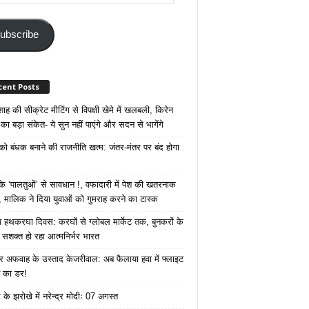
ss
ubscribe
cent Posts
ाह की सीक्रेट मीटिंग से विपक्षी खेमे में खलबली, किरेन
का बड़ा संकेत- ये सुन नहीं पाएंगे और सदन से भागेंगे
 को बंधक बनाने की राजनीति खत्म: जंतर-मंतर पर बंद होगा
 ‘पालतुओं’ से सावधान !, वफादारी में पेश की खतरनाक
 मालिक ने दिया युवाओं को गुमराह करने का टास्क
रीय हथकरघा दिवस: करघों से ग्लोबल मार्केट तक, बुनकरों के
े सशक्त हो रहा आत्मनिर्भर भारत
 अफवाह के उस्ताद केजरीवाल: अब फैलाया हवा में फ्लाइट
ने का डर!
के झरोखे में नरेन्द्र मोदीः 07 अगस्त