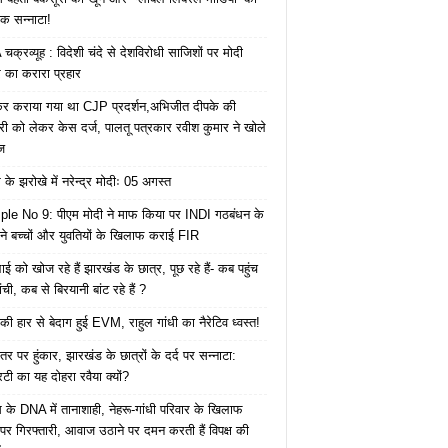
क सन्नाटा!
क्रव्यूह : विदेशी चंदे से देशविरोधी साजिशों पर मोदी
का करारा प्रहार
ेकर कराया गया था CJP प्रदर्शन,अभिजीत दीपके की
ारी को लेकर केस दर्ज, पालतू पत्रकार रवीश कुमार ने खोले
ज
के झरोखे में नरेन्द्र मोदीः 05 अगस्त
le No 9: पीएम मोदी ने माफ किया पर INDI गठबंधन के
 ने बच्चों और युवतियों के खिलाफ कराई FIR
ाई को खोज रहे हैं झारखंड के छात्र, पूछ रहे हैं- कब पहुंच
रांची, कब से बिरयानी बांट रहे हैं ?
की हार से बेदाग हुई EVM, राहुल गांधी का नैरेटिव ध्वस्त!
तर पर हुंकार, झारखंड के छात्रों के दर्द पर सन्नाटा:
िटी का यह दोहरा रवैया क्यों?
ेस के DNA में तानाशाही, नेहरू-गांधी परिवार के खिलाफ
पर गिरफ्तारी, आवाज उठाने पर दमन करती हैं विपक्ष की