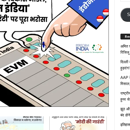
Your
Email
Addre
S
Re
अमित श
रिजिजू 
दिल्ली
हुड़दंग!
AAP के
मिसाल,
राष्ट्
हुनर स
झूठ और
बंद हो
इतिहास 