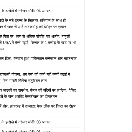
ं
के झरोखे में नरेन्द्र मोदीः 04 अगस्त
ोदी के नशे-ड्रग्स के खिलाफ अभियान के साथ ही
ान में पाक से आई 50 करोड़ की हेरोइन पर एक्शन
के पिता पर ‘आय से अधिक संपत्ति’ का आरोप, मामूली
े USA में कैसे पढ़ाई, सिब्बल के 1 करोड़ के फंड पर भी
वाल
ंतर हिंसा: बेनकाब हुआ पाकिस्तान कनेक्शन और खौफनाक
र
यालक्ष्मी योजना: अब पैसों की कमी नहीं बनेगी पढ़ाई में
, बिना गारंटी मिलेगा एजुकेशन लोन
ज लड़की का समर्थन, पंजाब की बेटियों पर लाठियां, देखिए
जों के बॉस अरविंद केजरीवाल का दोगलापन
में शोर, झारखंड में सन्नाटा: पेपर लीक पर विपक्ष का दोहरा
के झरोखे में नरेन्द्र मोदीः 03 अगस्त
के झरोखे में नरेन्द्र मोदीः 01 अगस्त