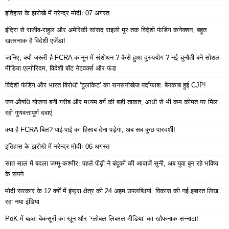
इतिहास के झरोखे में नरेन्द्र मोदीः 07 अगस्त
इंदिरा से राजीव-राहुल और अमेरिकी सांसद राइली मूर तक विदेशी फंडिंग कनेक्शन, बहुत
खतरनाक है विदेशी एजेंडा!
जानिए, क्यों जरूरी है FCRA कानून में संशोधन ? कैसे हुआ दुरुपयोग ? नई चुनौती बने सोशल
मीडिया एल्गोरिदम, विदेशी बॉट नेटवर्क्स और फंड
विदेशी फंडिंग और भारत विरोधी ‘टूलकिट’ का सनसनीखेज पर्दाफाश: बेनकाब हुई CJP!
जन औषधि योजना बनी गरीब और मध्यम वर्ग की बड़ी ताकत, आधी से भी कम कीमत पर मिल
रही गुणवत्तापूर्ण दवाएं
क्या है FCRA बिल? पाई-पाई का हिसाब देना पड़ेगा, अब सब कुछ पारदर्शी!
इतिहास के झरोखे में नरेन्द्र मोदीः 06 अगस्त
सात साल में बदला जम्मू-कश्मीर: पहले पीढ़ी ने बंदूकों की आवाजें सुनी, अब युवा बुन रहे भविष्य
के सपने
मोदी सरकार के 12 वर्षों में इंफ्रा क्षेत्र की 24 अहम उपलब्धियां: विकास की नई इबारत लिख
रहा नया इंडिया
PoK में बहता बेकसूरों का खून और ‘ग्लोबल लिबरल मीडिया’ का खौफनाक सन्नाटा!