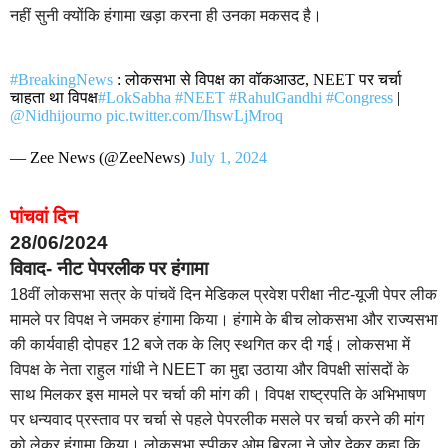
नहीं सुनी क्योंकि हंगामा खड़ा करना ही उनका मकसद है।
#BreakingNews
: लोकसभा से विपक्ष का वॉकआउट, NEET पर चर्चा
चाहता था विपक्ष
#LokSabha
#NEET
#RahulGandhi
#Congress
|
@Nidhijourno
pic.twitter.com/IhswLjMroq
— Zee News (@ZeeNews)
July 1, 2024
पांचवां दिन
28/06/2024
विवाद- नीट पेपरलीक पर हंगामा
18वीं लोकसभा सत्र के पांचवें दिन मेडिकल प्रवेश परीक्षा नीट-यूजी पेपर लीक
मामले पर विपक्ष ने जमकर हंगामा किया। हंगामे के बीच लोकसभा और राज्यसभा
की कार्यवाही दोपहर 12 बजे तक के लिए स्थगित कर दी गई। लोकसभा में
विपक्ष के नेता राहुल गांधी ने NEET का मुद्दा उठाया और विपक्षी सांसदों के
साथ मिलकर इस मामले पर चर्चा की मांग की। विपक्ष राष्ट्रपति के अभिभाषण
पर धन्यवाद प्रस्ताव पर चर्चा से पहले पेपरलीक मसले पर चर्चा करने की मांग
को लेकर हंगामा किया। लोकसभा स्पीकर ओम बिरला ने जोर देकर कहा कि