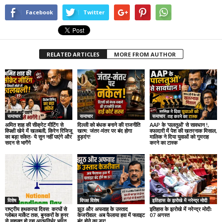
Facebook
Twitter
RELATED ARTICLES
MORE FROM AUTHOR
समाचार
समाचार
समाचार
अमित शाह की सीक्रेट मीटिंग से
दिल्ली को बंधक बनाने की राजनीति
AAP के ‘पालतुओं’ से सावधान !,
विपक्षी खेमे में खलबली, किरेन रिजिजू
खत्म: जंतर-मंतर पर बंद होगा
वफादारी में पेश की खतरनाक मिसाल,
का बड़ा संकेत- ये सुन नहीं पाएंगे और
हुड़दंग!
मालिक ने दिया युवाओं को गुमराह
सदन से भागेंगे
करने का टास्क
विशेष
विपक्ष विशेष
इतिहास के झरोखे में नरेन्द्र मोदी
राष्ट्रीय हथकरघा दिवस: करघों से
झूठ और अफवाह के उस्ताद
इतिहास के झरोखे में नरेन्द्र मोदीः
ग्लोबल मार्केट तक, बुनकरों के हुनर
केजरीवाल: अब फैलाया हवा में फ्लाइट
07 अगस्त
से सशक्त हो रहा आत्मनिर्भर भारत
बंद होने का डर!