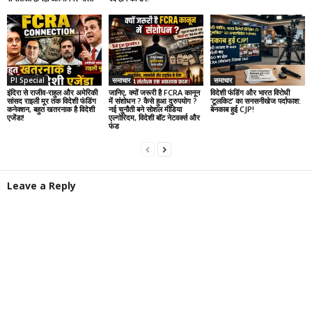
PI Special
समाचार
समाचार
इंदिरा से राजीव-राहुल और अमेरिकी
जानिए, क्यों जरूरी है FCRA कानून
विदेशी फंडिंग और भारत विरोधी
सांसद राइली मूर तक विदेशी फंडिंग
में संशोधन ? कैसे हुआ दुरुपयोग ?
‘टूलकिट’ का सनसनीखेज पर्दाफाश:
कनेक्शन, बहुत खतरनाक है विदेशी
नई चुनौती बने सोशल मीडिया
बेनकाब हुई CJP!
एजेंडा!
एल्गोरिदम, विदेशी बॉट नेटवर्क्स और
फंड
Leave a Reply