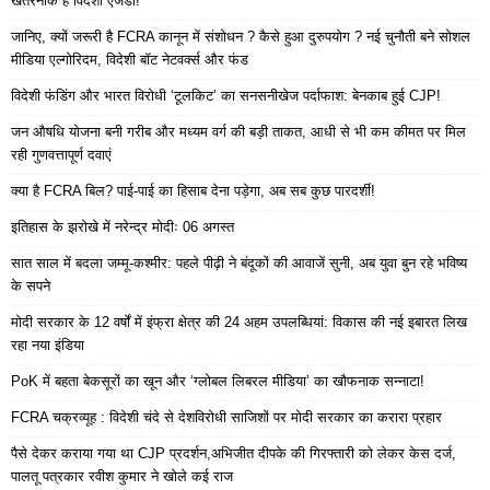
खतरनाक है विदेशी एजेंडा!
जानिए, क्यों जरूरी है FCRA कानून में संशोधन ? कैसे हुआ दुरुपयोग ? नई चुनौती बने सोशल
मीडिया एल्गोरिदम, विदेशी बॉट नेटवर्क्स और फंड
विदेशी फंडिंग और भारत विरोधी ‘टूलकिट’ का सनसनीखेज पर्दाफाश: बेनकाब हुई CJP!
जन औषधि योजना बनी गरीब और मध्यम वर्ग की बड़ी ताकत, आधी से भी कम कीमत पर मिल
रही गुणवत्तापूर्ण दवाएं
क्या है FCRA बिल? पाई-पाई का हिसाब देना पड़ेगा, अब सब कुछ पारदर्शी!
इतिहास के झरोखे में नरेन्द्र मोदीः 06 अगस्त
सात साल में बदला जम्मू-कश्मीर: पहले पीढ़ी ने बंदूकों की आवाजें सुनी, अब युवा बुन रहे भविष्य
के सपने
मोदी सरकार के 12 वर्षों में इंफ्रा क्षेत्र की 24 अहम उपलब्धियां: विकास की नई इबारत लिख
रहा नया इंडिया
PoK में बहता बेकसूरों का खून और ‘ग्लोबल लिबरल मीडिया’ का खौफनाक सन्नाटा!
FCRA चक्रव्यूह : विदेशी चंदे से देशविरोधी साजिशों पर मोदी सरकार का करारा प्रहार
पैसे देकर कराया गया था CJP प्रदर्शन,अभिजीत दीपके की गिरफ्तारी को लेकर केस दर्ज,
पालतू पत्रकार रवीश कुमार ने खोले कई राज