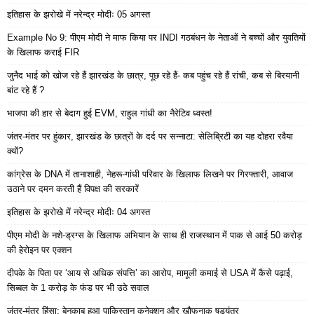
इतिहास के झरोखे में नरेन्द्र मोदीः 05 अगस्त
Example No 9: पीएम मोदी ने माफ किया पर INDI गठबंधन के नेताओं ने बच्चों और युवतियों
के खिलाफ कराई FIR
जुनैद भाई को खोज रहे हैं झारखंड के छात्र, पूछ रहे हैं- कब पहुंच रहे हैं रांची, कब से बिरयानी
बांट रहे हैं ?
भाजपा की हार से बेदाग हुई EVM, राहुल गांधी का नैरेटिव ध्वस्त!
जंतर-मंतर पर हुंकार, झारखंड के छात्रों के दर्द पर सन्नाटा: सेलिब्रिटी का यह दोहरा रवैया
क्यों?
कांग्रेस के DNA में तानाशाही, नेहरू-गांधी परिवार के खिलाफ लिखने पर गिरफ्तारी, आवाज
उठाने पर दमन करती हैं विपक्ष की सरकारें
इतिहास के झरोखे में नरेन्द्र मोदीः 04 अगस्त
पीएम मोदी के नशे-ड्रग्स के खिलाफ अभियान के साथ ही राजस्थान में पाक से आई 50 करोड़
की हेरोइन पर एक्शन
दीपके के पिता पर ‘आय से अधिक संपत्ति’ का आरोप, मामूली कमाई से USA में कैसे पढ़ाई,
सिब्बल के 1 करोड़ के फंड पर भी उठे सवाल
जंतर-मंतर हिंसा: बेनकाब हुआ पाकिस्तान कनेक्शन और खौफनाक षड्यंत्र