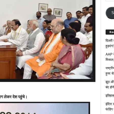
Your
Email
Addre
S
Re
दिल्ली
हुड़दंग!
AAP के
मिसाल,
राष्ट्
हुनर स
झूठ और
बंद हो
इतिहास 
ाग लेकर देश पहुंचे।
इंदिरा
फंडिंग