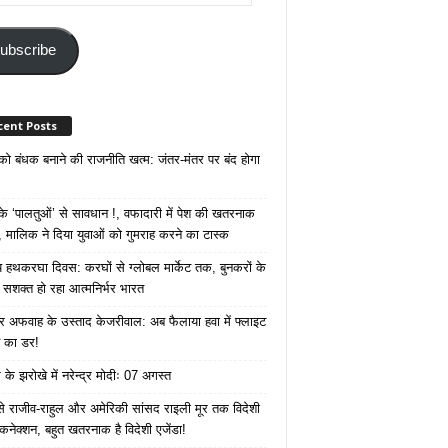
ss
ubscribe
cent Posts
 को बंधक बनाने की राजनीति खत्म: जंतर-मंतर पर बंद होगा
 ‘पालतुओं’ से सावधान !, वफादारी में पेश की खतरनाक
 मालिक ने दिया युवाओं को गुमराह करने का टास्क
रीय हथकरघा दिवस: करघों से ग्लोबल मार्केट तक, बुनकरों के
े सशक्त हो रहा आत्मनिर्भर भारत
 अफवाह के उस्ताद केजरीवाल: अब फैलाया हवा में फ्लाइट
ने का डर!
के झरोखे में नरेन्द्र मोदीः 07 अगस्त
 से राजीव-राहुल और अमेरिकी सांसद राइली मूर तक विदेशी
 कनेक्शन, बहुत खतरनाक है विदेशी एजेंडा!