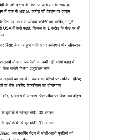
ोदी के नशे-ड्रग्स के खिलाफ अभियान के साथ ही
ान में पाक से आई 50 करोड़ की हेरोइन पर एक्शन
के पिता पर ‘आय से अधिक संपत्ति’ का आरोप, मामूली
े USA में कैसे पढ़ाई, सिब्बल के 1 करोड़ के फंड पर भी
वाल
ंतर हिंसा: बेनकाब हुआ पाकिस्तान कनेक्शन और खौफनाक
र
यालक्ष्मी योजना: अब पैसों की कमी नहीं बनेगी पढ़ाई में
, बिना गारंटी मिलेगा एजुकेशन लोन
ज लड़की का समर्थन, पंजाब की बेटियों पर लाठियां, देखिए
जों के बॉस अरविंद केजरीवाल का दोगलापन
में शोर, झारखंड में सन्नाटा: पेपर लीक पर विपक्ष का दोहरा
के झरोखे में नरेन्द्र मोदीः 03 अगस्त
के झरोखे में नरेन्द्र मोदीः 01 अगस्त
ihad: अब ग्रूमिंग पैटर्न से भोली-भाली युवतियों को
ना रहे मुस्लिम गैंग