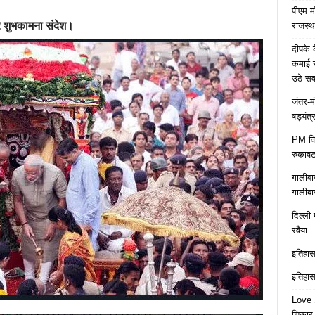
पीएम म
र शुभकामना संदेश।
राजस्थ
दीपके 
कमाई स
उठे स
जंतर-म
षड्यंत्
PM विद्
रुकावट
गालीबा
गालीबा
दिल्ली 
रवैया
इतिहास 
इतिहास 
Love J
शिकार ब