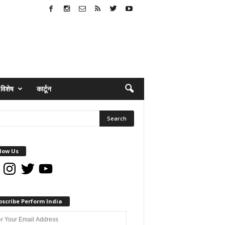
विशेष
कार्टून
low Us
book
Instagram
Twitter
YouTube
bscribe Perform India