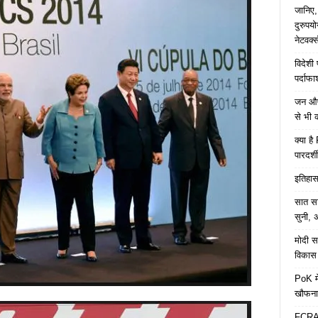
जानिए,
दुरुपय
नेटवर्
विदेशी
पर्दाफ
जन औषध
से भी 
क्या ह
पारदर्शी
इतिहास 
सात साल
सुनी, अ
मोदी सर
विकास 
PoK मे
खौफना
FCRA च