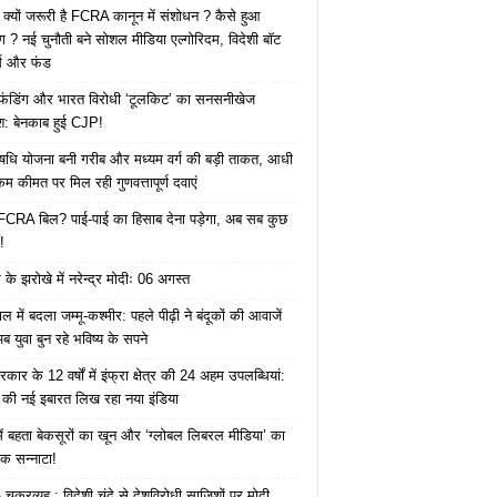
 क्यों जरूरी है FCRA कानून में संशोधन ? कैसे हुआ
ोग ? नई चुनौती बने सोशल मीडिया एल्गोरिदम, विदेशी बॉट
क्स और फंड
 फंडिंग और भारत विरोधी ‘टूलकिट’ का सनसनीखेज
ाश: बेनकाब हुई CJP!
ि योजना बनी गरीब और मध्यम वर्ग की बड़ी ताकत, आधी
कम कीमत पर मिल रही गुणवत्तापूर्ण दवाएं
ै FCRA बिल? पाई-पाई का हिसाब देना पड़ेगा, अब सब कुछ
!
के झरोखे में नरेन्द्र मोदीः 06 अगस्त
 में बदला जम्मू-कश्मीर: पहले पीढ़ी ने बंदूकों की आवाजें
ब युवा बुन रहे भविष्य के सपने
कार के 12 वर्षों में इंफ्रा क्षेत्र की 24 अहम उपलब्धियां:
की नई इबारत लिख रहा नया इंडिया
ं बहता बेकसूरों का खून और ‘ग्लोबल लिबरल मीडिया’ का
क सन्नाटा!
क्रव्यूह : विदेशी चंदे से देशविरोधी साजिशों पर मोदी