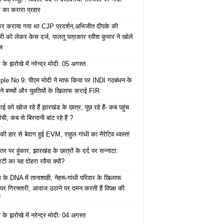
का करारा प्रहार
ेकर कराया गया था CJP प्रदर्शन,अभिजीत दीपके की
ारी को लेकर केस दर्ज, पालतू पत्रकार रवीश कुमार ने खोले
ज
के झरोखे में नरेन्द्र मोदीः 05 अगस्त
le No 9: पीएम मोदी ने माफ किया पर INDI गठबंधन के
 ने बच्चों और युवतियों के खिलाफ कराई FIR
ाई को खोज रहे हैं झारखंड के छात्र, पूछ रहे हैं- कब पहुंच
रांची, कब से बिरयानी बांट रहे हैं ?
की हार से बेदाग हुई EVM, राहुल गांधी का नैरेटिव ध्वस्त!
तर पर हुंकार, झारखंड के छात्रों के दर्द पर सन्नाटा:
िटी का यह दोहरा रवैया क्यों?
ेस के DNA में तानाशाही, नेहरू-गांधी परिवार के खिलाफ
पर गिरफ्तारी, आवाज उठाने पर दमन करती हैं विपक्ष की
ं
के झरोखे में नरेन्द्र मोदीः 04 अगस्त