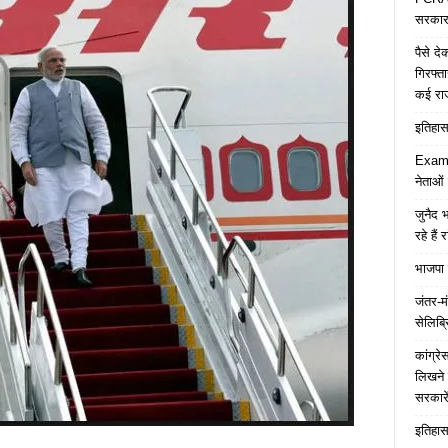
सरकार 
पैसे द
गिरफ्त
कई रा
इतिहास 
Examp
नेताओं
जुनैद भ
रहे हैं 
भाजपा 
जंतर-मं
सेलिब्र
कांग्र
लिखने 
सरकारे
इतिहास 