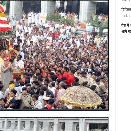
डिजिटल
India 
देश मे
आगे बढ़