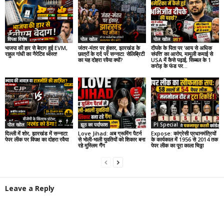
विपक्ष विशेष
पोल खोल
पोल खोल
भाजपा की हार से बेदाग हुई EVM,
जंतर-मंतर पर हुंकार, झारखंड के
दीपके के पिता पर ‘आय से अधिक
राहुल गांधी का नैरेटिव ध्वस्त!
छात्रों के दर्द पर सन्नाटा: सेलिब्रिटी
संपत्ति’ का आरोप, मामूली कमाई से
का यह दोहरा रवैया क्यों?
USA में कैसे पढ़ाई, सिब्बल के 1
करोड़ के फंड पर...
पोल खोल
झूठ का पर्दाफाश
PI Special
दिल्ली में शोर, झारखंड में सन्नाटा:
Love Jihad: अब ग्रूमिंग पैटर्न
Expose: कांग्रेसी प्रधानमंत्रियों
पेपर लीक पर विपक्ष का दोहरा रवैया
से भोली-भाली युवतियों को शिकार बना
के कार्यकाल में 1956 से 2014 तक
रहे मुस्लिम गैंग
पेपर लीक का पूरा काला चिठ्ठा
Leave a Reply