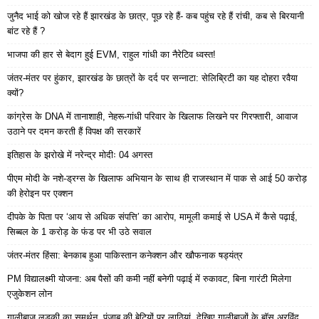
जुनैद भाई को खोज रहे हैं झारखंड के छात्र, पूछ रहे हैं- कब पहुंच रहे हैं रांची, कब से बिरयानी
बांट रहे हैं ?
भाजपा की हार से बेदाग हुई EVM, राहुल गांधी का नैरेटिव ध्वस्त!
जंतर-मंतर पर हुंकार, झारखंड के छात्रों के दर्द पर सन्नाटा: सेलिब्रिटी का यह दोहरा रवैया
क्यों?
कांग्रेस के DNA में तानाशाही, नेहरू-गांधी परिवार के खिलाफ लिखने पर गिरफ्तारी, आवाज
उठाने पर दमन करती हैं विपक्ष की सरकारें
इतिहास के झरोखे में नरेन्द्र मोदीः 04 अगस्त
पीएम मोदी के नशे-ड्रग्स के खिलाफ अभियान के साथ ही राजस्थान में पाक से आई 50 करोड़
की हेरोइन पर एक्शन
दीपके के पिता पर ‘आय से अधिक संपत्ति’ का आरोप, मामूली कमाई से USA में कैसे पढ़ाई,
सिब्बल के 1 करोड़ के फंड पर भी उठे सवाल
जंतर-मंतर हिंसा: बेनकाब हुआ पाकिस्तान कनेक्शन और खौफनाक षड्यंत्र
PM विद्यालक्ष्मी योजना: अब पैसों की कमी नहीं बनेगी पढ़ाई में रुकावट, बिना गारंटी मिलेगा
एजुकेशन लोन
गालीबाज लड़की का समर्थन, पंजाब की बेटियों पर लाठियां, देखिए गालीबाजों के बॉस अरविंद