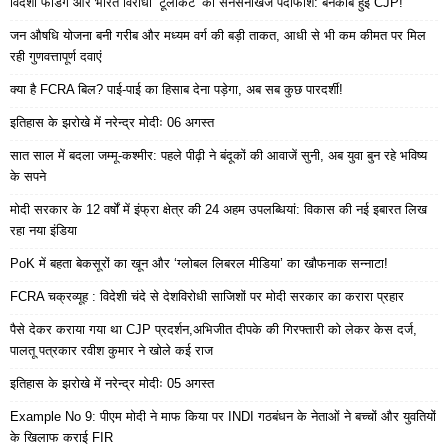
विदेशी फंडिंग और भारत विरोधी ‘टूलकिट’ का सनसनीखेज पर्दाफाश: बेनकाब हुई CJP!
जन औषधि योजना बनी गरीब और मध्यम वर्ग की बड़ी ताकत, आधी से भी कम कीमत पर मिल
रही गुणवत्तापूर्ण दवाएं
क्या है FCRA बिल? पाई-पाई का हिसाब देना पड़ेगा, अब सब कुछ पारदर्शी!
इतिहास के झरोखे में नरेन्द्र मोदीः 06 अगस्त
सात साल में बदला जम्मू-कश्मीर: पहले पीढ़ी ने बंदूकों की आवाजें सुनी, अब युवा बुन रहे भविष्य
के सपने
मोदी सरकार के 12 वर्षों में इंफ्रा क्षेत्र की 24 अहम उपलब्धियां: विकास की नई इबारत लिख
रहा नया इंडिया
PoK में बहता बेकसूरों का खून और ‘ग्लोबल लिबरल मीडिया’ का खौफनाक सन्नाटा!
FCRA चक्रव्यूह : विदेशी चंदे से देशविरोधी साजिशों पर मोदी सरकार का करारा प्रहार
पैसे देकर कराया गया था CJP प्रदर्शन,अभिजीत दीपके की गिरफ्तारी को लेकर केस दर्ज,
पालतू पत्रकार रवीश कुमार ने खोले कई राज
इतिहास के झरोखे में नरेन्द्र मोदीः 05 अगस्त
Example No 9: पीएम मोदी ने माफ किया पर INDI गठबंधन के नेताओं ने बच्चों और युवतियों
के खिलाफ कराई FIR