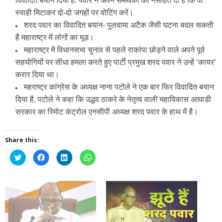
विवादित बयान दिया है. पवार ने अपने समर्थकों को नसीहत दी है कि वो
स्‍याही मिटाकर दो-दो जगहों पर वोटिंग करें।
शरद पवार का विवादित बयान- पुलवामा अटैक जैसी घटना बदल सकती
है महाराष्ट्र में लोगों का मूड।
महाराष्ट्र में विधानसभा चुनाव से पहले राकांपा छोड़ने वाले अपने पूर्व
सहयोगियों पर सीधा हमला करते हुए पार्टी प्रमुख शरद पवार ने उन्हें ‘कायर’
करार दिया था।
महराष्ट्र कांग्रेस के अध्यक्ष नाना पटोले ने एक बार फिर विवादित बयान
दिया है. पटोले ने कहा कि उद्धव ठाकरे के नेतृत्व वाली महाविकास आघाडी
सरकार का रिमोट कंट्रोल एनसीपी अध्यक्ष शरद पवार के हाथ में है।
Share this:
Click
Click
Click
Click
to
to
to
to
share
share
share
share
on
on
on
on
Twitter
Facebook
LinkedIn
WhatsApp
(Opens
(Opens
(Opens
(Opens
in
in
in
in
new
new
new
new
window)
window)
window)
window)