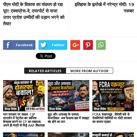
पीएम मोदी के विकास का संकल्प हो रहा
इतिहास के झरोखे में नरेन्द्र मोदीः 19
पूरा: एक्सप्रेस-वे, एयरपोर्ट से सजा
नवम्बर
उत्तर प्रदेश उम्मीदों की उड़ान भरने को
तैयार
Facebook
Twitter
RELATED ARTICLES
MORE FROM AUTHOR
विपक्ष विशेष
विपक्ष विशेष
विपक्ष विशेष
मान सरकार पर सवाल: CJP
झूठ और अफवाह के उस्ताद
FCRA चक्रव्यूह : विदेशी चंदे से
प्रदर्शन में पेट्रोल बम साजिश
केजरीवाल: अब फैलाया हवा में फ्लाइट
देशविरोधी साजिशों पर मोदी सरकार
बेनकाब करने पर CP का तबादला,
बंद होने का डर!
का करारा प्रहार
अपने ही मंत्री से भिड़े AAP विधायक