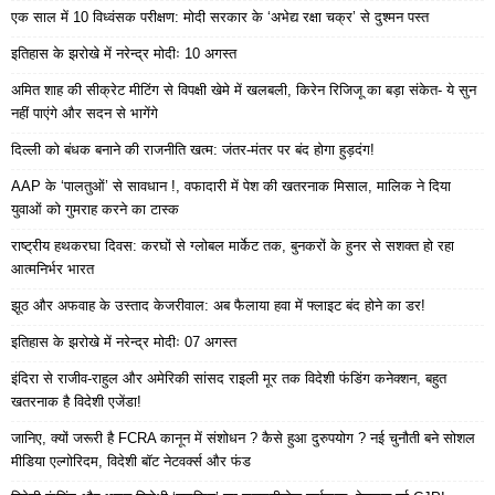
एक साल में 10 विध्वंसक परीक्षण: मोदी सरकार के ‘अभेद्य रक्षा चक्र’ से दुश्मन पस्त
इतिहास के झरोखे में नरेन्द्र मोदीः 10 अगस्त
अमित शाह की सीक्रेट मीटिंग से विपक्षी खेमे में खलबली, किरेन रिजिजू का बड़ा संकेत- ये सुन
नहीं पाएंगे और सदन से भागेंगे
दिल्ली को बंधक बनाने की राजनीति खत्म: जंतर-मंतर पर बंद होगा हुड़दंग!
AAP के ‘पालतुओं’ से सावधान !, वफादारी में पेश की खतरनाक मिसाल, मालिक ने दिया
युवाओं को गुमराह करने का टास्क
राष्ट्रीय हथकरघा दिवस: करघों से ग्लोबल मार्केट तक, बुनकरों के हुनर से सशक्त हो रहा
आत्मनिर्भर भारत
झूठ और अफवाह के उस्ताद केजरीवाल: अब फैलाया हवा में फ्लाइट बंद होने का डर!
इतिहास के झरोखे में नरेन्द्र मोदीः 07 अगस्त
इंदिरा से राजीव-राहुल और अमेरिकी सांसद राइली मूर तक विदेशी फंडिंग कनेक्शन, बहुत
खतरनाक है विदेशी एजेंडा!
जानिए, क्यों जरूरी है FCRA कानून में संशोधन ? कैसे हुआ दुरुपयोग ? नई चुनौती बने सोशल
मीडिया एल्गोरिदम, विदेशी बॉट नेटवर्क्स और फंड