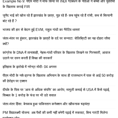
Example No 9: पीएम मोदी ने माफ किया पर INDI गठबंधन के नेताओं ने बच्चों और युवतियों
के खिलाफ कराई FIR
जुनैद भाई को खोज रहे हैं झारखंड के छात्र, पूछ रहे हैं- कब पहुंच रहे हैं रांची, कब से बिरयानी
बांट रहे हैं ?
भाजपा की हार से बेदाग हुई EVM, राहुल गांधी का नैरेटिव ध्वस्त!
जंतर-मंतर पर हुंकार, झारखंड के छात्रों के दर्द पर सन्नाटा: सेलिब्रिटी का यह दोहरा रवैया
क्यों?
कांग्रेस के DNA में तानाशाही, नेहरू-गांधी परिवार के खिलाफ लिखने पर गिरफ्तारी, आवाज
उठाने पर दमन करती हैं विपक्ष की सरकारें
इतिहास के झरोखे में नरेन्द्र मोदीः 04 अगस्त
पीएम मोदी के नशे-ड्रग्स के खिलाफ अभियान के साथ ही राजस्थान में पाक से आई 50 करोड़
की हेरोइन पर एक्शन
दीपके के पिता पर ‘आय से अधिक संपत्ति’ का आरोप, मामूली कमाई से USA में कैसे पढ़ाई,
सिब्बल के 1 करोड़ के फंड पर भी उठे सवाल
जंतर-मंतर हिंसा: बेनकाब हुआ पाकिस्तान कनेक्शन और खौफनाक षड्यंत्र
PM विद्यालक्ष्मी योजना: अब पैसों की कमी नहीं बनेगी पढ़ाई में रुकावट, बिना गारंटी मिलेगा