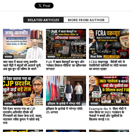
RELATED ARTICLES
MORE FROM AUTHOR
समाचार
समाचार
विपक्ष विशेष
सात साल में बदला जम्मू-कश्मीर:
PoK में बहता बेकसूरों का खून और
FCRA चक्रव्यूह : विदेशी चंदे से
पहले पीढ़ी ने बंदूकों की आवाजें सुनी,
‘ग्लोबल लिबरल मीडिया’ का खौफनाक
देशविरोधी साजिशों पर मोदी सरकार
अब युवा बुन रहे भविष्य के सपने
सन्नाटा!
का करारा प्रहार
समाचार
इतिहास के झरोखे में नरेन्द्र मोदी
समाचार
पैसे देकर कराया गया था CJP
इतिहास के झरोखे में नरेन्द्र मोदीः
Example No 9: पीएम मोदी ने
प्रदर्शन,अभिजीत दीपके की
05 अगस्त
माफ किया पर INDI गठबंधन के
गिरफ्तारी को लेकर केस दर्ज, पालतू
नेताओं ने बच्चों और युवतियों के
पत्रकार रवीश कुमार ने खोले कई
खिलाफ कराई FIR
राज