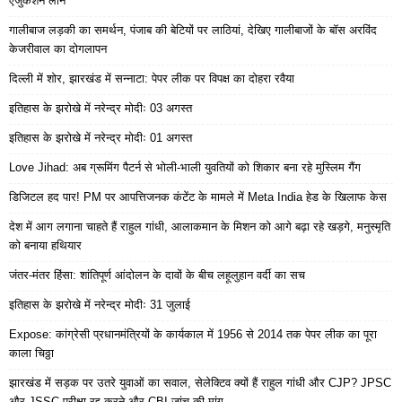
एजुकेशन लोन
गालीबाज लड़की का समर्थन, पंजाब की बेटियों पर लाठियां, देखिए गालीबाजों के बॉस अरविंद
केजरीवाल का दोगलापन
दिल्ली में शोर, झारखंड में सन्नाटा: पेपर लीक पर विपक्ष का दोहरा रवैया
इतिहास के झरोखे में नरेन्द्र मोदीः 03 अगस्त
इतिहास के झरोखे में नरेन्द्र मोदीः 01 अगस्त
Love Jihad: अब ग्रूमिंग पैटर्न से भोली-भाली युवतियों को शिकार बना रहे मुस्लिम गैंग
डिजिटल हद पार! PM पर आपत्तिजनक कंटेंट के मामले में Meta India हेड के खिलाफ केस
देश में आग लगाना चाहते हैं राहुल गांधी, आलाकमान के मिशन को आगे बढ़ा रहे खड़गे, मनुस्मृति
को बनाया हथियार
जंतर-मंतर हिंसा: शांतिपूर्ण आंदोलन के दावों के बीच लहूलुहान वर्दी का सच
इतिहास के झरोखे में नरेन्द्र मोदीः 31 जुलाई
Expose: कांग्रेसी प्रधानमंत्रियों के कार्यकाल में 1956 से 2014 तक पेपर लीक का पूरा
काला चिठ्ठा
झारखंड में सड़क पर उतरे युवाओं का सवाल, सेलेक्टिव क्यों हैं राहुल गांधी और CJP? JPSC
और JSSC परीक्षा रद्द करने और CBI जांच की मांग