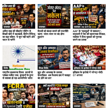
समाचार
समाचार
समाचार
अमित शाह की सीक्रेट मीटिंग से
दिल्ली को बंधक बनाने की राजनीति
AAP के ‘पालतुओं’ से सावधान !,
विपक्षी खेमे में खलबली, किरेन रिजिजू
खत्म: जंतर-मंतर पर बंद होगा
वफादारी में पेश की खतरनाक मिसाल,
का बड़ा संकेत- ये सुन नहीं पाएंगे और
हुड़दंग!
मालिक ने दिया युवाओं को गुमराह
सदन से भागेंगे
करने का टास्क
विशेष
विपक्ष विशेष
इतिहास के झरोखे में नरेन्द्र मोदी
राष्ट्रीय हथकरघा दिवस: करघों से
झूठ और अफवाह के उस्ताद
इतिहास के झरोखे में नरेन्द्र मोदीः
ग्लोबल मार्केट तक, बुनकरों के हुनर
केजरीवाल: अब फैलाया हवा में फ्लाइट
07 अगस्त
से सशक्त हो रहा आत्मनिर्भर भारत
बंद होने का डर!
PI Special
समाचार
समाचार