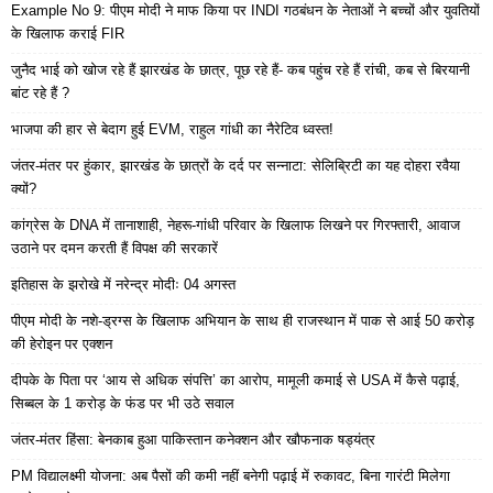
Example No 9: पीएम मोदी ने माफ किया पर INDI गठबंधन के नेताओं ने बच्चों और युवतियों
के खिलाफ कराई FIR
जुनैद भाई को खोज रहे हैं झारखंड के छात्र, पूछ रहे हैं- कब पहुंच रहे हैं रांची, कब से बिरयानी
बांट रहे हैं ?
भाजपा की हार से बेदाग हुई EVM, राहुल गांधी का नैरेटिव ध्वस्त!
जंतर-मंतर पर हुंकार, झारखंड के छात्रों के दर्द पर सन्नाटा: सेलिब्रिटी का यह दोहरा रवैया
क्यों?
कांग्रेस के DNA में तानाशाही, नेहरू-गांधी परिवार के खिलाफ लिखने पर गिरफ्तारी, आवाज
उठाने पर दमन करती हैं विपक्ष की सरकारें
इतिहास के झरोखे में नरेन्द्र मोदीः 04 अगस्त
पीएम मोदी के नशे-ड्रग्स के खिलाफ अभियान के साथ ही राजस्थान में पाक से आई 50 करोड़
की हेरोइन पर एक्शन
दीपके के पिता पर ‘आय से अधिक संपत्ति’ का आरोप, मामूली कमाई से USA में कैसे पढ़ाई,
सिब्बल के 1 करोड़ के फंड पर भी उठे सवाल
जंतर-मंतर हिंसा: बेनकाब हुआ पाकिस्तान कनेक्शन और खौफनाक षड्यंत्र
PM विद्यालक्ष्मी योजना: अब पैसों की कमी नहीं बनेगी पढ़ाई में रुकावट, बिना गारंटी मिलेगा