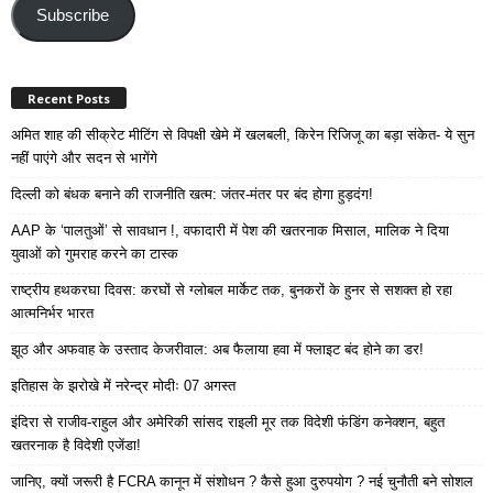
Address
Subscribe
Recent Posts
अमित शाह की सीक्रेट मीटिंग से विपक्षी खेमे में खलबली, किरेन रिजिजू का बड़ा संकेत- ये सुन
नहीं पाएंगे और सदन से भागेंगे
दिल्ली को बंधक बनाने की राजनीति खत्म: जंतर-मंतर पर बंद होगा हुड़दंग!
AAP के ‘पालतुओं’ से सावधान !, वफादारी में पेश की खतरनाक मिसाल, मालिक ने दिया
युवाओं को गुमराह करने का टास्क
राष्ट्रीय हथकरघा दिवस: करघों से ग्लोबल मार्केट तक, बुनकरों के हुनर से सशक्त हो रहा
आत्मनिर्भर भारत
झूठ और अफवाह के उस्ताद केजरीवाल: अब फैलाया हवा में फ्लाइट बंद होने का डर!
इतिहास के झरोखे में नरेन्द्र मोदीः 07 अगस्त
इंदिरा से राजीव-राहुल और अमेरिकी सांसद राइली मूर तक विदेशी फंडिंग कनेक्शन, बहुत
खतरनाक है विदेशी एजेंडा!
जानिए, क्यों जरूरी है FCRA कानून में संशोधन ? कैसे हुआ दुरुपयोग ? नई चुनौती बने सोशल