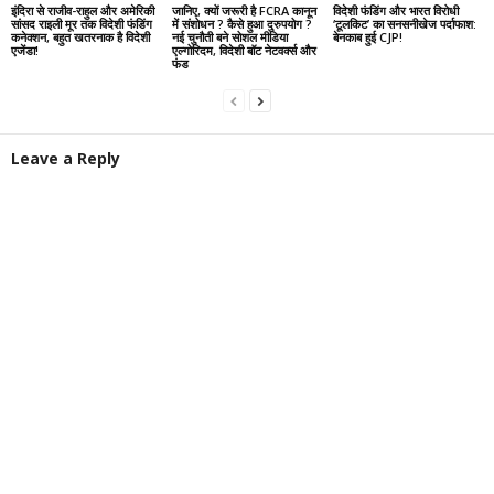
इंदिरा से राजीव-राहुल और अमेरिकी
जानिए, क्यों जरूरी है FCRA कानून
विदेशी फंडिंग और भारत विरोधी
सांसद राइली मूर तक विदेशी फंडिंग
में संशोधन ? कैसे हुआ दुरुपयोग ?
‘टूलकिट’ का सनसनीखेज पर्दाफाश:
कनेक्शन, बहुत खतरनाक है विदेशी
नई चुनौती बने सोशल मीडिया
बेनकाब हुई CJP!
एजेंडा!
एल्गोरिदम, विदेशी बॉट नेटवर्क्स और
फंड
Leave a Reply