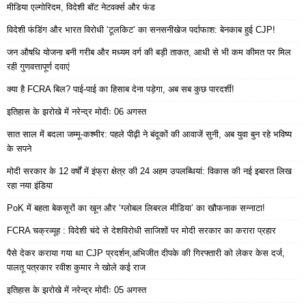
मीडिया एल्गोरिदम, विदेशी बॉट नेटवर्क्स और फंड
विदेशी फंडिंग और भारत विरोधी ‘टूलकिट’ का सनसनीखेज पर्दाफाश: बेनकाब हुई CJP!
जन औषधि योजना बनी गरीब और मध्यम वर्ग की बड़ी ताकत, आधी से भी कम कीमत पर मिल
रही गुणवत्तापूर्ण दवाएं
क्या है FCRA बिल? पाई-पाई का हिसाब देना पड़ेगा, अब सब कुछ पारदर्शी!
इतिहास के झरोखे में नरेन्द्र मोदीः 06 अगस्त
सात साल में बदला जम्मू-कश्मीर: पहले पीढ़ी ने बंदूकों की आवाजें सुनी, अब युवा बुन रहे भविष्य
के सपने
मोदी सरकार के 12 वर्षों में इंफ्रा क्षेत्र की 24 अहम उपलब्धियां: विकास की नई इबारत लिख
रहा नया इंडिया
PoK में बहता बेकसूरों का खून और ‘ग्लोबल लिबरल मीडिया’ का खौफनाक सन्नाटा!
FCRA चक्रव्यूह : विदेशी चंदे से देशविरोधी साजिशों पर मोदी सरकार का करारा प्रहार
पैसे देकर कराया गया था CJP प्रदर्शन,अभिजीत दीपके की गिरफ्तारी को लेकर केस दर्ज,
पालतू पत्रकार रवीश कुमार ने खोले कई राज
इतिहास के झरोखे में नरेन्द्र मोदीः 05 अगस्त