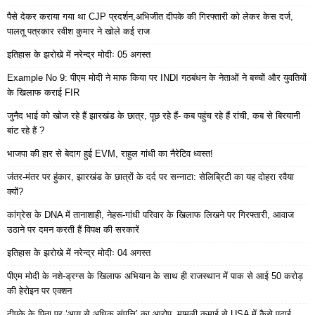
पैसे देकर कराया गया था CJP प्रदर्शन,अभिजीत दीपके की गिरफ्तारी को लेकर केस दर्ज,
पालतू पत्रकार रवीश कुमार ने खोले कई राज
इतिहास के झरोखे में नरेन्द्र मोदीः 05 अगस्त
Example No 9: पीएम मोदी ने माफ किया पर INDI गठबंधन के नेताओं ने बच्चों और युवतियों
के खिलाफ कराई FIR
जुनैद भाई को खोज रहे हैं झारखंड के छात्र, पूछ रहे हैं- कब पहुंच रहे हैं रांची, कब से बिरयानी
बांट रहे हैं ?
भाजपा की हार से बेदाग हुई EVM, राहुल गांधी का नैरेटिव ध्वस्त!
जंतर-मंतर पर हुंकार, झारखंड के छात्रों के दर्द पर सन्नाटा: सेलिब्रिटी का यह दोहरा रवैया
क्यों?
कांग्रेस के DNA में तानाशाही, नेहरू-गांधी परिवार के खिलाफ लिखने पर गिरफ्तारी, आवाज
उठाने पर दमन करती हैं विपक्ष की सरकारें
इतिहास के झरोखे में नरेन्द्र मोदीः 04 अगस्त
पीएम मोदी के नशे-ड्रग्स के खिलाफ अभियान के साथ ही राजस्थान में पाक से आई 50 करोड़
की हेरोइन पर एक्शन
दीपके के पिता पर ‘आय से अधिक संपत्ति’ का आरोप, मामूली कमाई से USA में कैसे पढ़ाई,