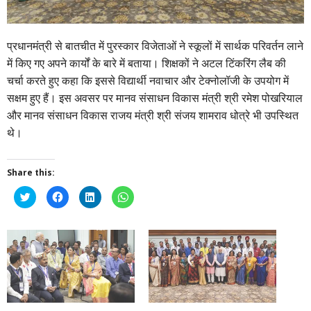
प्रधानमंत्री से बातचीत में पुरस्‍कार विजेताओं ने स्‍कूलों में सार्थक परिवर्तन लाने
में किए गए अपने कार्यों के बारे में बताया। शिक्षकों ने अटल टिंकरिंग लैब की
चर्चा करते हुए कहा कि इससे विद्यार्थी नवाचार और टेक्‍नोलॉजी के उपयोग में
सक्षम हुए हैं। इस अवसर पर मानव संसाधन विकास मंत्री श्री रमेश पोखरियाल
और मानव संसाधन विकास राजय मंत्री श्री संजय शामराव धोत्रे भी उपस्थित
थे।
Share this:
Click
Click
Click
Click
to
to
to
to
share
share
share
share
on
on
on
on
Twitter
Facebook
LinkedIn
WhatsApp
(Opens
(Opens
(Opens
(Opens
in
in
in
in
new
new
new
new
window)
window)
window)
window)