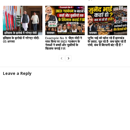
इतिहास के झरोखे में नरेन्द्र मोदी
समाचार
समाचार
इतिहास के झरोखे में नरेन्द्र मोदीः
Example No 9: पीएम मोदी ने
जुनैद भाई को खोज रहे हैं झारखंड
05 अगस्त
माफ किया पर INDI गठबंधन के
के छात्र, पूछ रहे हैं- कब पहुंच रहे हैं
नेताओं ने बच्चों और युवतियों के
रांची, कब से बिरयानी बांट रहे हैं ?
खिलाफ कराई FIR
Leave a Reply