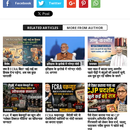
Facebook
Twitter
RELATED ARTICLES
MORE FROM AUTHOR
विशेष
इतिहास के झरोखे में नरेन्द्र मोदी
समाचार
क्या है FCRA बिल? पाई-पाई का
इतिहास के झरोखे में नरेन्द्र मोदीः
सात साल में बदला जम्मू-कश्मीर:
हिसाब देना पड़ेगा, अब सब कुछ
06 अगस्त
पहले पीढ़ी ने बंदूकों की आवाजें सुनी,
पारदर्शी!
अब युवा बुन रहे भविष्य के सपने
समाचार
विपक्ष विशेष
समाचार
PoK में बहता बेकसूरों का खून और
FCRA चक्रव्यूह : विदेशी चंदे से
पैसे देकर कराया गया था CJP
‘ग्लोबल लिबरल मीडिया’ का खौफनाक
देशविरोधी साजिशों पर मोदी सरकार
प्रदर्शन,अभिजीत दीपके की
सन्नाटा!
का करारा प्रहार
गिरफ्तारी को लेकर केस दर्ज, पालतू
पत्रकार रवीश कुमार ने खोले कई
राज