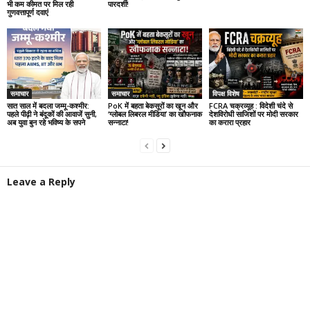
भी कम कीमत पर मिल रही
पारदर्शी!
गुणवत्तापूर्ण दवाएं
समाचार
समाचार
विपक्ष विशेष
सात साल में बदला जम्मू-कश्मीर:
PoK में बहता बेकसूरों का खून और
FCRA चक्रव्यूह : विदेशी चंदे से
पहले पीढ़ी ने बंदूकों की आवाजें सुनी,
‘ग्लोबल लिबरल मीडिया’ का खौफनाक
देशविरोधी साजिशों पर मोदी सरकार
अब युवा बुन रहे भविष्य के सपने
सन्नाटा!
का करारा प्रहार
Leave a Reply