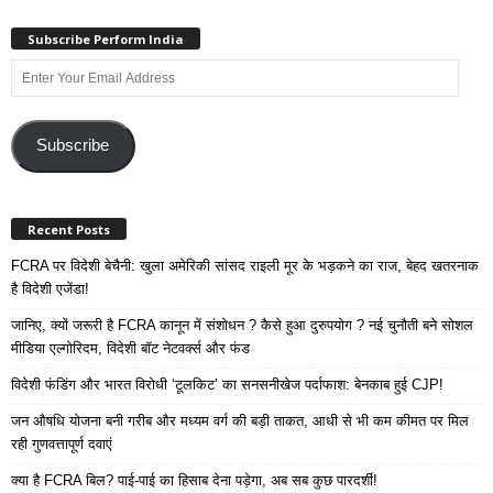
Subscribe Perform India
Enter
Your
Email
Address
Subscribe
Recent Posts
FCRA पर विदेशी बेचैनी: खुला अमेरिकी सांसद राइली मूर के भड़कने का राज, बेहद खतरनाक
है विदेशी एजेंडा!
जानिए, क्यों जरूरी है FCRA कानून में संशोधन ? कैसे हुआ दुरुपयोग ? नई चुनौती बने सोशल
मीडिया एल्गोरिदम, विदेशी बॉट नेटवर्क्स और फंड
विदेशी फंडिंग और भारत विरोधी ‘टूलकिट’ का सनसनीखेज पर्दाफाश: बेनकाब हुई CJP!
जन औषधि योजना बनी गरीब और मध्यम वर्ग की बड़ी ताकत, आधी से भी कम कीमत पर मिल
रही गुणवत्तापूर्ण दवाएं
क्या है FCRA बिल? पाई-पाई का हिसाब देना पड़ेगा, अब सब कुछ पारदर्शी!