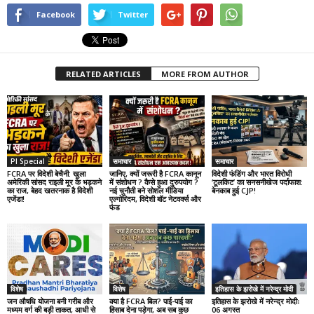
Facebook
Twitter
RELATED ARTICLES
MORE FROM AUTHOR
PI Special
समाचार
समाचार
FCRA पर विदेशी बेचैनी: खुला
जानिए, क्यों जरूरी है FCRA कानून
विदेशी फंडिंग और भारत विरोधी
अमेरिकी सांसद राइली मूर के भड़कने
में संशोधन ? कैसे हुआ दुरुपयोग ?
‘टूलकिट’ का सनसनीखेज पर्दाफाश:
का राज, बेहद खतरनाक है विदेशी
नई चुनौती बने सोशल मीडिया
बेनकाब हुई CJP!
एजेंडा!
एल्गोरिदम, विदेशी बॉट नेटवर्क्स और
फंड
विशेष
विशेष
इतिहास के झरोखे में नरेन्द्र मोदी
जन औषधि योजना बनी गरीब और
क्या है FCRA बिल? पाई-पाई का
इतिहास के झरोखे में नरेन्द्र मोदीः
मध्यम वर्ग की बड़ी ताकत, आधी से
हिसाब देना पड़ेगा, अब सब कुछ
06 अगस्त