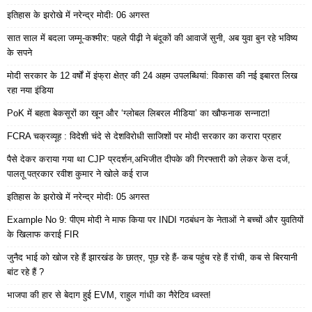
इतिहास के झरोखे में नरेन्द्र मोदीः 06 अगस्त
सात साल में बदला जम्मू-कश्मीर: पहले पीढ़ी ने बंदूकों की आवाजें सुनी, अब युवा बुन रहे भविष्य
के सपने
मोदी सरकार के 12 वर्षों में इंफ्रा क्षेत्र की 24 अहम उपलब्धियां: विकास की नई इबारत लिख
रहा नया इंडिया
PoK में बहता बेकसूरों का खून और ‘ग्लोबल लिबरल मीडिया’ का खौफनाक सन्नाटा!
FCRA चक्रव्यूह : विदेशी चंदे से देशविरोधी साजिशों पर मोदी सरकार का करारा प्रहार
पैसे देकर कराया गया था CJP प्रदर्शन,अभिजीत दीपके की गिरफ्तारी को लेकर केस दर्ज,
पालतू पत्रकार रवीश कुमार ने खोले कई राज
इतिहास के झरोखे में नरेन्द्र मोदीः 05 अगस्त
Example No 9: पीएम मोदी ने माफ किया पर INDI गठबंधन के नेताओं ने बच्चों और युवतियों
के खिलाफ कराई FIR
जुनैद भाई को खोज रहे हैं झारखंड के छात्र, पूछ रहे हैं- कब पहुंच रहे हैं रांची, कब से बिरयानी
बांट रहे हैं ?
भाजपा की हार से बेदाग हुई EVM, राहुल गांधी का नैरेटिव ध्वस्त!