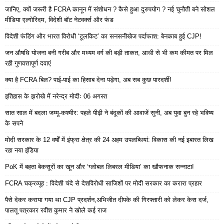
जानिए, क्यों जरूरी है FCRA कानून में संशोधन ? कैसे हुआ दुरुपयोग ? नई चुनौती बने सोशल
मीडिया एल्गोरिदम, विदेशी बॉट नेटवर्क्स और फंड
विदेशी फंडिंग और भारत विरोधी ‘टूलकिट’ का सनसनीखेज पर्दाफाश: बेनकाब हुई CJP!
जन औषधि योजना बनी गरीब और मध्यम वर्ग की बड़ी ताकत, आधी से भी कम कीमत पर मिल
रही गुणवत्तापूर्ण दवाएं
क्या है FCRA बिल? पाई-पाई का हिसाब देना पड़ेगा, अब सब कुछ पारदर्शी!
इतिहास के झरोखे में नरेन्द्र मोदीः 06 अगस्त
सात साल में बदला जम्मू-कश्मीर: पहले पीढ़ी ने बंदूकों की आवाजें सुनी, अब युवा बुन रहे भविष्य
के सपने
मोदी सरकार के 12 वर्षों में इंफ्रा क्षेत्र की 24 अहम उपलब्धियां: विकास की नई इबारत लिख
रहा नया इंडिया
PoK में बहता बेकसूरों का खून और ‘ग्लोबल लिबरल मीडिया’ का खौफनाक सन्नाटा!
FCRA चक्रव्यूह : विदेशी चंदे से देशविरोधी साजिशों पर मोदी सरकार का करारा प्रहार
पैसे देकर कराया गया था CJP प्रदर्शन,अभिजीत दीपके की गिरफ्तारी को लेकर केस दर्ज,
पालतू पत्रकार रवीश कुमार ने खोले कई राज