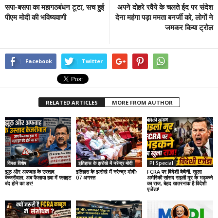
सपा-बसपा का महागठबंधन टूटा, सच हुई
अपने दोहरे रवैये के चलते ईद पर संदेश
पीएम मोदी की भविष्यवाणी
देना महंगा पड़ा ममता बनर्जी को, लोगों ने
जमकर किया ट्रोल
Facebook
Twitter
RELATED ARTICLES
MORE FROM AUTHOR
विपक्ष विशेष
इतिहास के झरोखे में नरेन्द्र मोदी
PI Special
झूठ और अफवाह के उस्ताद
इतिहास के झरोखे में नरेन्द्र मोदीः
FCRA पर विदेशी बेचैनी: खुला
केजरीवाल: अब फैलाया हवा में फ्लाइट
07 अगस्त
अमेरिकी सांसद राइली मूर के भड़कने
बंद होने का डर!
का राज, बेहद खतरनाक है विदेशी
एजेंडा!