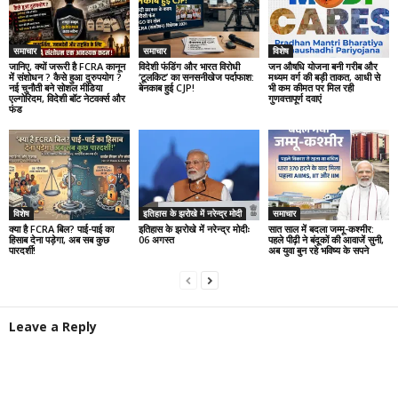
समाचार
समाचार
विशेष
जानिए, क्यों जरूरी है FCRA कानून
विदेशी फंडिंग और भारत विरोधी
जन औषधि योजना बनी गरीब और
में संशोधन ? कैसे हुआ दुरुपयोग ?
‘टूलकिट’ का सनसनीखेज पर्दाफाश:
मध्यम वर्ग की बड़ी ताकत, आधी से
नई चुनौती बने सोशल मीडिया
बेनकाब हुई CJP!
भी कम कीमत पर मिल रही
एल्गोरिदम, विदेशी बॉट नेटवर्क्स और
गुणवत्तापूर्ण दवाएं
फंड
विशेष
इतिहास के झरोखे में नरेन्द्र मोदी
समाचार
क्या है FCRA बिल? पाई-पाई का
इतिहास के झरोखे में नरेन्द्र मोदीः
सात साल में बदला जम्मू-कश्मीर:
हिसाब देना पड़ेगा, अब सब कुछ
06 अगस्त
पहले पीढ़ी ने बंदूकों की आवाजें सुनी,
पारदर्शी!
अब युवा बुन रहे भविष्य के सपने
Leave a Reply