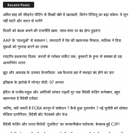
Recent Posts
अमित शाह की सीक्रेट मीटिंग से विपक्षी खेमे में खलबली, किरेन रिजिजू का बड़ा संकेत- ये सुन
नहीं पाएंगे और सदन से भागेंगे
दिल्ली को बंधक बनाने की राजनीति खत्म: जंतर-मंतर पर बंद होगा हुड़दंग!
AAP के ‘पालतुओं’ से सावधान !, वफादारी में पेश की खतरनाक मिसाल, मालिक ने दिया
युवाओं को गुमराह करने का टास्क
राष्ट्रीय हथकरघा दिवस: करघों से ग्लोबल मार्केट तक, बुनकरों के हुनर से सशक्त हो रहा
आत्मनिर्भर भारत
झूठ और अफवाह के उस्ताद केजरीवाल: अब फैलाया हवा में फ्लाइट बंद होने का डर!
इतिहास के झरोखे में नरेन्द्र मोदीः 07 अगस्त
इंदिरा से राजीव-राहुल और अमेरिकी सांसद राइली मूर तक विदेशी फंडिंग कनेक्शन, बहुत
खतरनाक है विदेशी एजेंडा!
जानिए, क्यों जरूरी है FCRA कानून में संशोधन ? कैसे हुआ दुरुपयोग ? नई चुनौती बने सोशल
मीडिया एल्गोरिदम, विदेशी बॉट नेटवर्क्स और फंड
विदेशी फंडिंग और भारत विरोधी ‘टूलकिट’ का सनसनीखेज पर्दाफाश: बेनकाब हुई CJP!