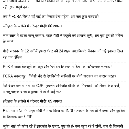
जन औषधि योजना बनी गरीब और मध्यम वर्ग की बड़ी ताकत, आधी से भी कम कीमत पर मिल
रही गुणवत्तापूर्ण दवाएं
क्या है FCRA बिल? पाई-पाई का हिसाब देना पड़ेगा, अब सब कुछ पारदर्शी!
इतिहास के झरोखे में नरेन्द्र मोदीः 06 अगस्त
सात साल में बदला जम्मू-कश्मीर: पहले पीढ़ी ने बंदूकों की आवाजें सुनी, अब युवा बुन रहे भविष्य
के सपने
मोदी सरकार के 12 वर्षों में इंफ्रा क्षेत्र की 24 अहम उपलब्धियां: विकास की नई इबारत लिख
रहा नया इंडिया
PoK में बहता बेकसूरों का खून और ‘ग्लोबल लिबरल मीडिया’ का खौफनाक सन्नाटा!
FCRA चक्रव्यूह : विदेशी चंदे से देशविरोधी साजिशों पर मोदी सरकार का करारा प्रहार
पैसे देकर कराया गया था CJP प्रदर्शन,अभिजीत दीपके की गिरफ्तारी को लेकर केस दर्ज,
पालतू पत्रकार रवीश कुमार ने खोले कई राज
इतिहास के झरोखे में नरेन्द्र मोदीः 05 अगस्त
Example No 9: पीएम मोदी ने माफ किया पर INDI गठबंधन के नेताओं ने बच्चों और युवतियों
के खिलाफ कराई FIR
जुनैद भाई को खोज रहे हैं झारखंड के छात्र, पूछ रहे हैं- कब पहुंच रहे हैं रांची, कब से बिरयानी