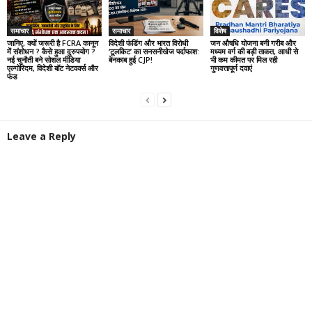
समाचार
समाचार
विशेष
जानिए, क्यों जरूरी है FCRA कानून
विदेशी फंडिंग और भारत विरोधी
जन औषधि योजना बनी गरीब और
में संशोधन ? कैसे हुआ दुरुपयोग ?
‘टूलकिट’ का सनसनीखेज पर्दाफाश:
मध्यम वर्ग की बड़ी ताकत, आधी से
नई चुनौती बने सोशल मीडिया
बेनकाब हुई CJP!
भी कम कीमत पर मिल रही
एल्गोरिदम, विदेशी बॉट नेटवर्क्स और
गुणवत्तापूर्ण दवाएं
फंड
Leave a Reply