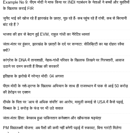
Example No 9: पीएम मोदी ने माफ किया पर INDI गठबंधन के नेताओं ने बच्चों और युवतियों
के खिलाफ कराई FIR
जुनैद भाई को खोज रहे हैं झारखंड के छात्र, पूछ रहे हैं- कब पहुंच रहे हैं रांची, कब से बिरयानी
बांट रहे हैं ?
भाजपा की हार से बेदाग हुई EVM, राहुल गांधी का नैरेटिव ध्वस्त!
जंतर-मंतर पर हुंकार, झारखंड के छात्रों के दर्द पर सन्नाटा: सेलिब्रिटी का यह दोहरा रवैया
क्यों?
कांग्रेस के DNA में तानाशाही, नेहरू-गांधी परिवार के खिलाफ लिखने पर गिरफ्तारी, आवाज
उठाने पर दमन करती हैं विपक्ष की सरकारें
इतिहास के झरोखे में नरेन्द्र मोदीः 04 अगस्त
पीएम मोदी के नशे-ड्रग्स के खिलाफ अभियान के साथ ही राजस्थान में पाक से आई 50 करोड़
की हेरोइन पर एक्शन
दीपके के पिता पर ‘आय से अधिक संपत्ति’ का आरोप, मामूली कमाई से USA में कैसे पढ़ाई,
सिब्बल के 1 करोड़ के फंड पर भी उठे सवाल
जंतर-मंतर हिंसा: बेनकाब हुआ पाकिस्तान कनेक्शन और खौफनाक षड्यंत्र
PM विद्यालक्ष्मी योजना: अब पैसों की कमी नहीं बनेगी पढ़ाई में रुकावट, बिना गारंटी मिलेगा