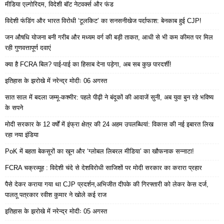
मीडिया एल्गोरिदम, विदेशी बॉट नेटवर्क्स और फंड
विदेशी फंडिंग और भारत विरोधी ‘टूलकिट’ का सनसनीखेज पर्दाफाश: बेनकाब हुई CJP!
जन औषधि योजना बनी गरीब और मध्यम वर्ग की बड़ी ताकत, आधी से भी कम कीमत पर मिल
रही गुणवत्तापूर्ण दवाएं
क्या है FCRA बिल? पाई-पाई का हिसाब देना पड़ेगा, अब सब कुछ पारदर्शी!
इतिहास के झरोखे में नरेन्द्र मोदीः 06 अगस्त
सात साल में बदला जम्मू-कश्मीर: पहले पीढ़ी ने बंदूकों की आवाजें सुनी, अब युवा बुन रहे भविष्य
के सपने
मोदी सरकार के 12 वर्षों में इंफ्रा क्षेत्र की 24 अहम उपलब्धियां: विकास की नई इबारत लिख
रहा नया इंडिया
PoK में बहता बेकसूरों का खून और ‘ग्लोबल लिबरल मीडिया’ का खौफनाक सन्नाटा!
FCRA चक्रव्यूह : विदेशी चंदे से देशविरोधी साजिशों पर मोदी सरकार का करारा प्रहार
पैसे देकर कराया गया था CJP प्रदर्शन,अभिजीत दीपके की गिरफ्तारी को लेकर केस दर्ज,
पालतू पत्रकार रवीश कुमार ने खोले कई राज
इतिहास के झरोखे में नरेन्द्र मोदीः 05 अगस्त