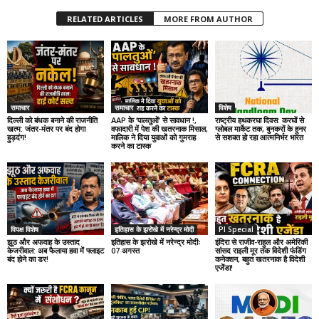
RELATED ARTICLES
MORE FROM AUTHOR
समाचार
समाचार
विशेष
दिल्ली को बंधक बनाने की राजनीति
AAP के ‘पालतुओं’ से सावधान !,
राष्ट्रीय हथकरघा दिवस: करघों से
खत्म: जंतर-मंतर पर बंद होगा
वफादारी में पेश की खतरनाक मिसाल,
ग्लोबल मार्केट तक, बुनकरों के हुनर
हुड़दंग!
मालिक ने दिया युवाओं को गुमराह
से सशक्त हो रहा आत्मनिर्भर भारत
करने का टास्क
विपक्ष विशेष
इतिहास के झरोखे में नरेन्द्र मोदी
PI Special
झूठ और अफवाह के उस्ताद
इतिहास के झरोखे में नरेन्द्र मोदीः
इंदिरा से राजीव-राहुल और अमेरिकी
केजरीवाल: अब फैलाया हवा में फ्लाइट
07 अगस्त
सांसद राइली मूर तक विदेशी फंडिंग
बंद होने का डर!
कनेक्शन, बहुत खतरनाक है विदेशी
एजेंडा!