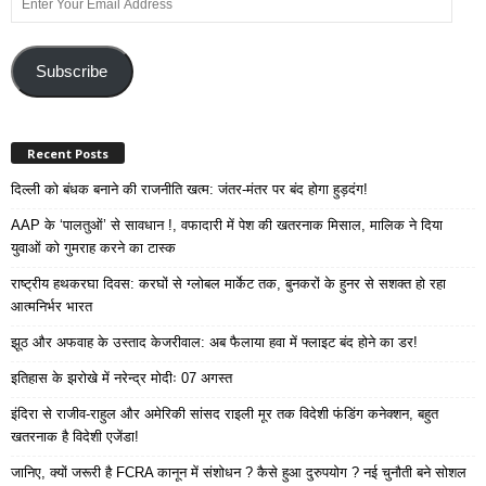
Your
Email
Address
Subscribe
Recent Posts
दिल्ली को बंधक बनाने की राजनीति खत्म: जंतर-मंतर पर बंद होगा हुड़दंग!
AAP के ‘पालतुओं’ से सावधान !, वफादारी में पेश की खतरनाक मिसाल, मालिक ने दिया
युवाओं को गुमराह करने का टास्क
राष्ट्रीय हथकरघा दिवस: करघों से ग्लोबल मार्केट तक, बुनकरों के हुनर से सशक्त हो रहा
आत्मनिर्भर भारत
झूठ और अफवाह के उस्ताद केजरीवाल: अब फैलाया हवा में फ्लाइट बंद होने का डर!
इतिहास के झरोखे में नरेन्द्र मोदीः 07 अगस्त
इंदिरा से राजीव-राहुल और अमेरिकी सांसद राइली मूर तक विदेशी फंडिंग कनेक्शन, बहुत
खतरनाक है विदेशी एजेंडा!
जानिए, क्यों जरूरी है FCRA कानून में संशोधन ? कैसे हुआ दुरुपयोग ? नई चुनौती बने सोशल