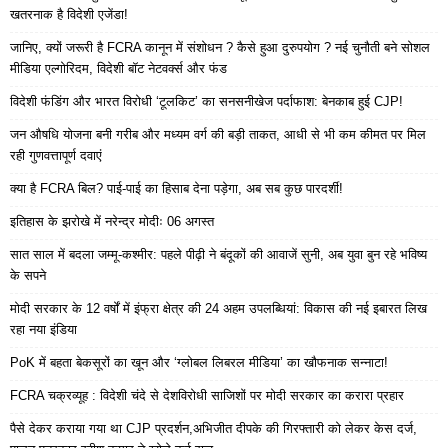
खतरनाक है विदेशी एजेंडा!
जानिए, क्यों जरूरी है FCRA कानून में संशोधन ? कैसे हुआ दुरुपयोग ? नई चुनौती बने सोशल
मीडिया एल्गोरिदम, विदेशी बॉट नेटवर्क्स और फंड
विदेशी फंडिंग और भारत विरोधी ‘टूलकिट’ का सनसनीखेज पर्दाफाश: बेनकाब हुई CJP!
जन औषधि योजना बनी गरीब और मध्यम वर्ग की बड़ी ताकत, आधी से भी कम कीमत पर मिल
रही गुणवत्तापूर्ण दवाएं
क्या है FCRA बिल? पाई-पाई का हिसाब देना पड़ेगा, अब सब कुछ पारदर्शी!
इतिहास के झरोखे में नरेन्द्र मोदीः 06 अगस्त
सात साल में बदला जम्मू-कश्मीर: पहले पीढ़ी ने बंदूकों की आवाजें सुनी, अब युवा बुन रहे भविष्य
के सपने
मोदी सरकार के 12 वर्षों में इंफ्रा क्षेत्र की 24 अहम उपलब्धियां: विकास की नई इबारत लिख
रहा नया इंडिया
PoK में बहता बेकसूरों का खून और ‘ग्लोबल लिबरल मीडिया’ का खौफनाक सन्नाटा!
FCRA चक्रव्यूह : विदेशी चंदे से देशविरोधी साजिशों पर मोदी सरकार का करारा प्रहार
पैसे देकर कराया गया था CJP प्रदर्शन,अभिजीत दीपके की गिरफ्तारी को लेकर केस दर्ज,