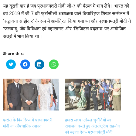
यह दूसरी बार है जब प्रधानमंत्री मोदी जी-7 की बैठक में भाग लेंगे। भारत को
वर्ष 2019 में जी-7 की फ्रांसीसी अध्‍यक्षता वाले बियारिट्ज शिखर सम्मेलन में
‘सद्भावना साझेदार’ के रूप में आमंत्रित किया गया था और प्रधानमंत्री मोदी ने
‘जलवायु, जैव विविधता एवं महासागर’ और ‘डिजिटल बदलाव’ पर आयोजित
सत्रों में भाग लिया था।
Share this:
Click
Click
Click
Click
to
to
to
to
share
share
share
share
on
on
on
on
Twitter
Facebook
LinkedIn
WhatsApp
(Opens
(Opens
(Opens
(Opens
in
in
in
in
new
new
new
new
window)
window)
window)
window)
फ्रांस के बियारित्‍ज में प्रधानमंत्री
हमारा लक्ष्य ग्लोबल चुनौतियों का
मोदी का औपचारिक स्वागत
समाधान करते हुए अंतर्राष्ट्रीय सहयोग
को बढ़ावा देना- प्रधानमंत्री मोदी