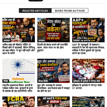
RELATED ARTICLES
MORE FROM AUTHOR
समाचार
समाचार
समाचार
अमित शाह की सीक्रेट मीटिंग से
दिल्ली को बंधक बनाने की राजनीति
AAP के ‘पालतुओं’ से सावधान !,
विपक्षी खेमे में खलबली, किरेन रिजिजू
खत्म: जंतर-मंतर पर बंद होगा
वफादारी में पेश की खतरनाक मिसाल,
का बड़ा संकेत- ये सुन नहीं पाएंगे और
हुड़दंग!
मालिक ने दिया युवाओं को गुमराह
सदन से भागेंगे
करने का टास्क
विशेष
विपक्ष विशेष
इतिहास के झरोखे में नरेन्द्र मोदी
राष्ट्रीय हथकरघा दिवस: करघों से
झूठ और अफवाह के उस्ताद
इतिहास के झरोखे में नरेन्द्र मोदीः
ग्लोबल मार्केट तक, बुनकरों के हुनर
केजरीवाल: अब फैलाया हवा में फ्लाइट
07 अगस्त
से सशक्त हो रहा आत्मनिर्भर भारत
बंद होने का डर!