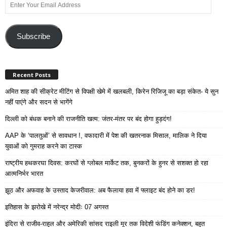
Enter
Your
Email
Address
Subscribe
Recent Posts
अमित शाह की सीक्रेट मीटिंग से विपक्षी खेमे में खलबली, किरेन रिजिजू का बड़ा संकेत- ये सुन
नहीं पाएंगे और सदन से भागेंगे
दिल्ली को बंधक बनाने की राजनीति खत्म: जंतर-मंतर पर बंद होगा हुड़दंग!
AAP के ‘पालतुओं’ से सावधान !, वफादारी में पेश की खतरनाक मिसाल, मालिक ने दिया
युवाओं को गुमराह करने का टास्क
राष्ट्रीय हथकरघा दिवस: करघों से ग्लोबल मार्केट तक, बुनकरों के हुनर से सशक्त हो रहा
आत्मनिर्भर भारत
झूठ और अफवाह के उस्ताद केजरीवाल: अब फैलाया हवा में फ्लाइट बंद होने का डर!
इतिहास के झरोखे में नरेन्द्र मोदीः 07 अगस्त
इंदिरा से राजीव-राहुल और अमेरिकी सांसद राइली मूर तक विदेशी फंडिंग कनेक्शन, बहुत