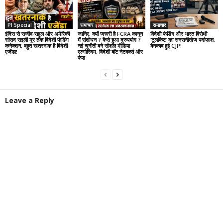
PI Special
समाचार
समाचार
इंदिरा से राजीव-राहुल और अमेरिकी
जानिए, क्यों जरूरी है FCRA कानून
विदेशी फंडिंग और भारत विरोधी
सांसद राइली मूर तक विदेशी फंडिंग
में संशोधन ? कैसे हुआ दुरुपयोग ?
‘टूलकिट’ का सनसनीखेज पर्दाफाश:
कनेक्शन, बहुत खतरनाक है विदेशी
नई चुनौती बने सोशल मीडिया
बेनकाब हुई CJP!
एजेंडा!
एल्गोरिदम, विदेशी बॉट नेटवर्क्स और
फंड
Leave a Reply