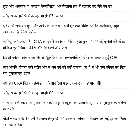
झूठ और अफवाह के उस्ताद केजरीवाल: अब फैलाया हवा में फ्लाइट बंद होने का डर!
इतिहास के झरोखे में नरेन्द्र मोदीः 07 अगस्त
इंदिरा से राजीव-राहुल और अमेरिकी सांसद राइली मूर तक विदेशी फंडिंग कनेक्शन, बहुत
खतरनाक है विदेशी एजेंडा!
जानिए, क्यों जरूरी है FCRA कानून में संशोधन ? कैसे हुआ दुरुपयोग ? नई चुनौती बने सोशल
मीडिया एल्गोरिदम, विदेशी बॉट नेटवर्क्स और फंड
विदेशी फंडिंग और भारत विरोधी ‘टूलकिट’ का सनसनीखेज पर्दाफाश: बेनकाब हुई CJP!
जन औषधि योजना बनी गरीब और मध्यम वर्ग की बड़ी ताकत, आधी से भी कम कीमत पर मिल
रही गुणवत्तापूर्ण दवाएं
क्या है FCRA बिल? पाई-पाई का हिसाब देना पड़ेगा, अब सब कुछ पारदर्शी!
इतिहास के झरोखे में नरेन्द्र मोदीः 06 अगस्त
सात साल में बदला जम्मू-कश्मीर: पहले पीढ़ी ने बंदूकों की आवाजें सुनी, अब युवा बुन रहे भविष्य
के सपने
मोदी सरकार के 12 वर्षों में इंफ्रा क्षेत्र की 24 अहम उपलब्धियां: विकास की नई इबारत लिख
रहा नया इंडिया