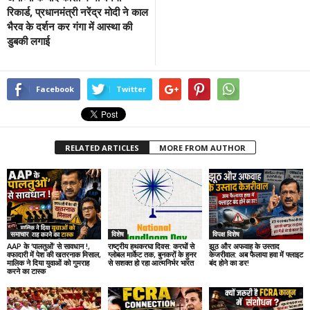
रिकार्ड, प्रधानमंत्री नरेंद्र मोदी ने काल
भैरव के दर्शन कर गंगा में आस्था की
डुबकी लगाई
Facebook
Twitter
RELATED ARTICLES
MORE FROM AUTHOR
समाचार
विशेष
विपक्ष विशेष
AAP के ‘पालतुओं’ से सावधान !,
राष्ट्रीय हथकरघा दिवस: करघों से
झूठ और अफवाह के उस्ताद
वफादारी में पेश की खतरनाक मिसाल,
ग्लोबल मार्केट तक, बुनकरों के हुनर
केजरीवाल: अब फैलाया हवा में फ्लाइट
मालिक ने दिया युवाओं को गुमराह
से सशक्त हो रहा आत्मनिर्भर भारत
बंद होने का डर!
करने का टास्क