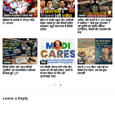
इतिहास के झरोखे में नरेन्द्र मोदी
PI Special
समाचार
इतिहास के झरोखे में नरेन्द्र मोदीः
इंदिरा से राजीव-राहुल और अमेरिकी
जानिए, क्यों जरूरी है FCRA कानून
07 अगस्त
सांसद राइली मूर तक विदेशी फंडिंग
में संशोधन ? कैसे हुआ दुरुपयोग ?
कनेक्शन, बहुत खतरनाक है विदेशी
नई चुनौती बने सोशल मीडिया
एजेंडा!
एल्गोरिदम, विदेशी बॉट नेटवर्क्स और
फंड
समाचार
विशेष
विशेष
विदेशी फंडिंग और भारत विरोधी
जन औषधि योजना बनी गरीब और
क्या है FCRA बिल? पाई-पाई का
‘टूलकिट’ का सनसनीखेज पर्दाफाश:
मध्यम वर्ग की बड़ी ताकत, आधी से
हिसाब देना पड़ेगा, अब सब कुछ
बेनकाब हुई CJP!
भी कम कीमत पर मिल रही
पारदर्शी!
गुणवत्तापूर्ण दवाएं
Leave a Reply