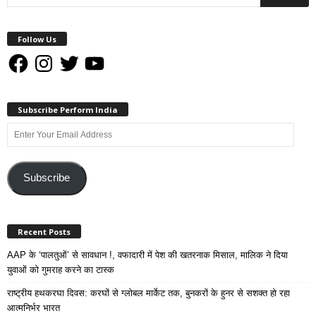
Follow Us
Facebook
Instagram
Twitter
YouTube
Subscribe Perform India
Enter
Your
Email
Address
Subscribe
Recent Posts
AAP के ‘पालतुओं’ से सावधान !, वफादारी में पेश की खतरनाक मिसाल, मालिक ने दिया
युवाओं को गुमराह करने का टास्क
राष्ट्रीय हथकरघा दिवस: करघों से ग्लोबल मार्केट तक, बुनकरों के हुनर से सशक्त हो रहा
आत्मनिर्भर भारत