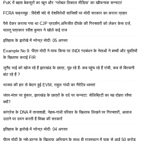
PoK में बहता बेकसूरों का खून और ‘ग्लोबल लिबरल मीडिया’ का खौफनाक सन्नाटा!
FCRA चक्रव्यूह : विदेशी चंदे से देशविरोधी साजिशों पर मोदी सरकार का करारा प्रहार
पैसे देकर कराया गया था CJP प्रदर्शन,अभिजीत दीपके की गिरफ्तारी को लेकर केस दर्ज,
पालतू पत्रकार रवीश कुमार ने खोले कई राज
इतिहास के झरोखे में नरेन्द्र मोदीः 05 अगस्त
Example No 9: पीएम मोदी ने माफ किया पर INDI गठबंधन के नेताओं ने बच्चों और युवतियों
के खिलाफ कराई FIR
जुनैद भाई को खोज रहे हैं झारखंड के छात्र, पूछ रहे हैं- कब पहुंच रहे हैं रांची, कब से बिरयानी
बांट रहे हैं ?
भाजपा की हार से बेदाग हुई EVM, राहुल गांधी का नैरेटिव ध्वस्त!
जंतर-मंतर पर हुंकार, झारखंड के छात्रों के दर्द पर सन्नाटा: सेलिब्रिटी का यह दोहरा रवैया
क्यों?
कांग्रेस के DNA में तानाशाही, नेहरू-गांधी परिवार के खिलाफ लिखने पर गिरफ्तारी, आवाज
उठाने पर दमन करती हैं विपक्ष की सरकारें
इतिहास के झरोखे में नरेन्द्र मोदीः 04 अगस्त
पीएम मोदी के नशे-ड्रग्स के खिलाफ अभियान के साथ ही राजस्थान में पाक से आई 50 करोड़