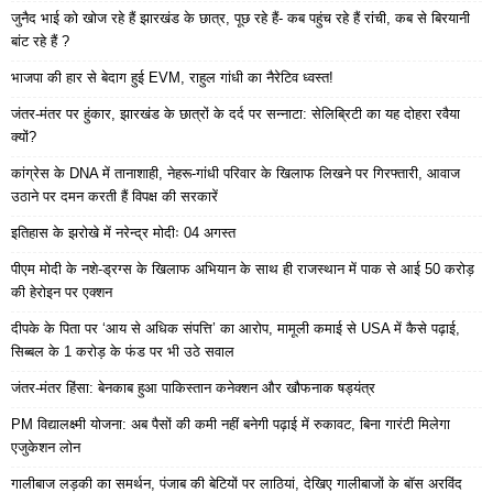
जुनैद भाई को खोज रहे हैं झारखंड के छात्र, पूछ रहे हैं- कब पहुंच रहे हैं रांची, कब से बिरयानी
बांट रहे हैं ?
भाजपा की हार से बेदाग हुई EVM, राहुल गांधी का नैरेटिव ध्वस्त!
जंतर-मंतर पर हुंकार, झारखंड के छात्रों के दर्द पर सन्नाटा: सेलिब्रिटी का यह दोहरा रवैया
क्यों?
कांग्रेस के DNA में तानाशाही, नेहरू-गांधी परिवार के खिलाफ लिखने पर गिरफ्तारी, आवाज
उठाने पर दमन करती हैं विपक्ष की सरकारें
इतिहास के झरोखे में नरेन्द्र मोदीः 04 अगस्त
पीएम मोदी के नशे-ड्रग्स के खिलाफ अभियान के साथ ही राजस्थान में पाक से आई 50 करोड़
की हेरोइन पर एक्शन
दीपके के पिता पर ‘आय से अधिक संपत्ति’ का आरोप, मामूली कमाई से USA में कैसे पढ़ाई,
सिब्बल के 1 करोड़ के फंड पर भी उठे सवाल
जंतर-मंतर हिंसा: बेनकाब हुआ पाकिस्तान कनेक्शन और खौफनाक षड्यंत्र
PM विद्यालक्ष्मी योजना: अब पैसों की कमी नहीं बनेगी पढ़ाई में रुकावट, बिना गारंटी मिलेगा
एजुकेशन लोन
गालीबाज लड़की का समर्थन, पंजाब की बेटियों पर लाठियां, देखिए गालीबाजों के बॉस अरविंद