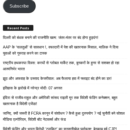
Address
Subscribe
Recent Posts
दिल्ली को बंधक बनाने की राजनीति खत्म: जंतर-मंतर पर बंद होगा हुड़दंग!
AAP के ‘पालतुओं’ से सावधान !, वफादारी में पेश की खतरनाक मिसाल, मालिक ने दिया
युवाओं को गुमराह करने का टास्क
राष्ट्रीय हथकरघा दिवस: करघों से ग्लोबल मार्केट तक, बुनकरों के हुनर से सशक्त हो रहा
आत्मनिर्भर भारत
झूठ और अफवाह के उस्ताद केजरीवाल: अब फैलाया हवा में फ्लाइट बंद होने का डर!
इतिहास के झरोखे में नरेन्द्र मोदीः 07 अगस्त
इंदिरा से राजीव-राहुल और अमेरिकी सांसद राइली मूर तक विदेशी फंडिंग कनेक्शन, बहुत
खतरनाक है विदेशी एजेंडा!
जानिए, क्यों जरूरी है FCRA कानून में संशोधन ? कैसे हुआ दुरुपयोग ? नई चुनौती बने सोशल
मीडिया एल्गोरिदम, विदेशी बॉट नेटवर्क्स और फंड
विदेशी फंडिंग और भारत विरोधी ‘टूलकिट’ का सनसनीखेज पर्दाफाश: बेनकाब हुई CJP!