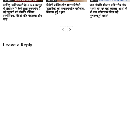
जानिए, क्यों जरूरी है FCRA कानून
विदेशी फंडिंग और भारत विरोधी
जन औषधि योजना बनी गरीब और
में संशोधन ? कैसे हुआ दुरुपयोग ?
‘टूलकिट’ का सनसनीखेज पर्दाफाश:
मध्यम वर्ग की बड़ी ताकत, आधी से
नई चुनौती बने सोशल मीडिया
बेनकाब हुई CJP!
भी कम कीमत पर मिल रही
एल्गोरिदम, विदेशी बॉट नेटवर्क्स और
गुणवत्तापूर्ण दवाएं
फंड
Leave a Reply