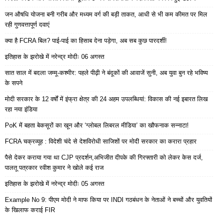
जन औषधि योजना बनी गरीब और मध्यम वर्ग की बड़ी ताकत, आधी से भी कम कीमत पर मिल
रही गुणवत्तापूर्ण दवाएं
क्या है FCRA बिल? पाई-पाई का हिसाब देना पड़ेगा, अब सब कुछ पारदर्शी!
इतिहास के झरोखे में नरेन्द्र मोदीः 06 अगस्त
सात साल में बदला जम्मू-कश्मीर: पहले पीढ़ी ने बंदूकों की आवाजें सुनी, अब युवा बुन रहे भविष्य
के सपने
मोदी सरकार के 12 वर्षों में इंफ्रा क्षेत्र की 24 अहम उपलब्धियां: विकास की नई इबारत लिख
रहा नया इंडिया
PoK में बहता बेकसूरों का खून और ‘ग्लोबल लिबरल मीडिया’ का खौफनाक सन्नाटा!
FCRA चक्रव्यूह : विदेशी चंदे से देशविरोधी साजिशों पर मोदी सरकार का करारा प्रहार
पैसे देकर कराया गया था CJP प्रदर्शन,अभिजीत दीपके की गिरफ्तारी को लेकर केस दर्ज,
पालतू पत्रकार रवीश कुमार ने खोले कई राज
इतिहास के झरोखे में नरेन्द्र मोदीः 05 अगस्त
Example No 9: पीएम मोदी ने माफ किया पर INDI गठबंधन के नेताओं ने बच्चों और युवतियों
के खिलाफ कराई FIR