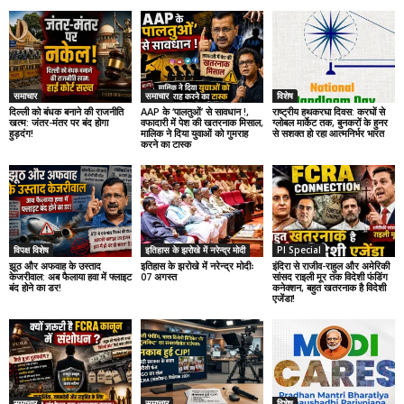
समाचार
समाचार
विशेष
दिल्ली को बंधक बनाने की राजनीति
AAP के ‘पालतुओं’ से सावधान !,
राष्ट्रीय हथकरघा दिवस: करघों से
खत्म: जंतर-मंतर पर बंद होगा
वफादारी में पेश की खतरनाक मिसाल,
ग्लोबल मार्केट तक, बुनकरों के हुनर
हुड़दंग!
मालिक ने दिया युवाओं को गुमराह
से सशक्त हो रहा आत्मनिर्भर भारत
करने का टास्क
विपक्ष विशेष
इतिहास के झरोखे में नरेन्द्र मोदी
PI Special
झूठ और अफवाह के उस्ताद
इतिहास के झरोखे में नरेन्द्र मोदीः
इंदिरा से राजीव-राहुल और अमेरिकी
केजरीवाल: अब फैलाया हवा में फ्लाइट
07 अगस्त
सांसद राइली मूर तक विदेशी फंडिंग
बंद होने का डर!
कनेक्शन, बहुत खतरनाक है विदेशी
एजेंडा!
समाचार
समाचार
विशेष