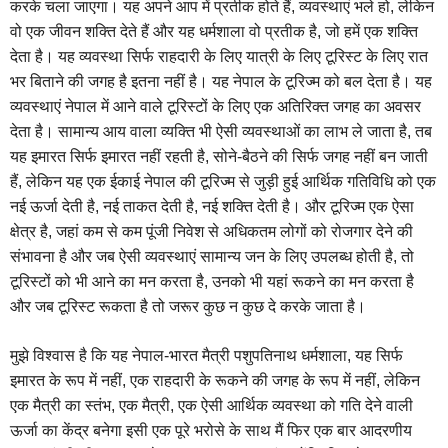
करके चला जाएगा। यह अपने आप में प्रतीक होते हैं, व्‍यवस्‍थाएं भले हो, लेकिन
वो एक जीवन शक्ति देते हैं और यह धर्मशाला वो प्रतीक है, जो हमें एक शक्ति
देता है। यह व्‍यवस्‍था सिर्फ राहदारी के लिए यात्री के लिए टूरिस्‍ट के लिए रात
भर बिताने की जगह है इतना नहीं है। यह नेपाल के टूरिज्‍म को बल देता है। यह
व्‍यवस्‍थाएं नेपाल में आने वाले टूरिस्‍टों के लिए एक अतिरिक्‍त जगह का अवसर
देता है। सामान्‍य आय वाला व्‍यक्ति भी ऐसी व्‍यवस्‍थाओं का लाभ ले जाता है, तब
यह इमारत सिर्फ इमारत नहीं रहती है, सोने-बैठने की सिर्फ जगह नहीं बन जाती
हैं, लेकिन यह एक ईकाई नेपाल की टूरिज्‍म से जुड़ी हुई आर्थिक गतिविधि को एक
नई ऊर्जा देती है, नई ताकत देती है, नई शक्ति देती है। और टूरिज्‍म एक ऐसा
क्षेत्र है, जहां कम से कम पूंजी निवेश से अधिकतम लोगों को रोजगार देने की
संभावना है और जब ऐसी व्‍यवस्‍थाएं सामान्‍य जन के लिए उपलब्‍ध होती है, तो
टूरिस्‍टों को भी आने का मन करता है, उनको भी यहां रूकने का मन करता है
और जब टूरिस्‍ट रूकता है तो जरूर कुछ न कुछ दे करके जाता है।
मुझे विश्‍वास है कि यह नेपाल-भारत मैत्री पशुपतिनाथ धर्मशाला, यह सिर्फ
इमारत के रूप में नहीं, एक राहदारी के रूकने की जगह के रूप में नहीं, लेकिन
एक मैत्री का स्‍तंभ, एक मैत्री, एक ऐसी आर्थिक व्‍यवस्‍था को गति देने वाली
ऊर्जा का केंद्र बनेगा इसी एक पूरे भरोसे के साथ मैं फिर एक बार आदरणीय