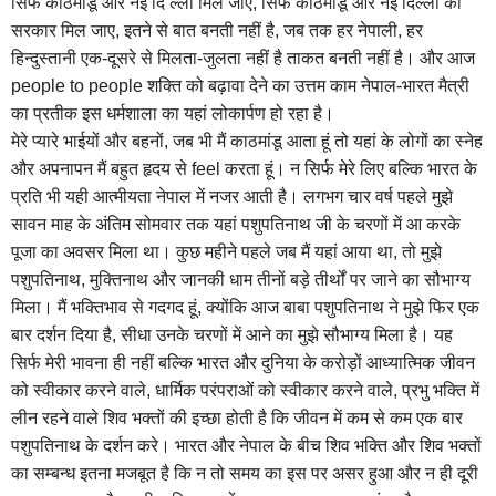
सिर्फ काठमांडू और नई दि ल्‍ली मिल जाए, सिर्फ काठमांडू और नई दिल्‍ली की
सरकार मिल जाए, इतने से बात बनती नहीं है, जब तक हर नेपाली, हर
हिन्‍दुस्‍तानी एक-दूसरे से मिलता-जुलता नहीं है ताकत बनती नहीं है। और आज
people to people शक्ति को बढ़ावा देने का उत्तम काम नेपाल-भारत मैत्री
का प्रतीक इस धर्मशाला का यहां लोकार्पण हो रहा है।
मेरे प्‍यारे भाईयों और बहनों, जब भी मैं काठमांडू आता हूं तो यहां के लोगों का स्‍नेह
और अपनापन मैं बहुत हृदय से feel करता हूं। न सिर्फ मेरे लिए बल्कि भारत के
प्रति भी यही आत्‍मीयता नेपाल में नजर आती है। लगभग चार वर्ष पहले मुझे
सावन माह के अंतिम सोमवार तक यहां पशुपतिनाथ जी के चरणों में आ करके
पूजा का अवसर मिला था। कुछ महीने पहले जब मैं यहां आया था, तो मुझे
पशुपतिनाथ, मुक्तिनाथ और जानकी धाम तीनों बड़े तीर्थों पर जाने का सौभाग्‍य
मिला। मैं भक्तिभाव से गदगद हूं, क्‍योंकि आज बाबा पशुपतिनाथ ने मुझे फिर एक
बार दर्शन दिया है, सीधा उनके चरणों में आने का मुझे सौभाग्‍य मिला है। यह
सिर्फ मेरी भावना ही नहीं बल्कि भारत और दुनिया के करोड़ों आध्‍यात्मिक जीवन
को स्‍वीकार करने वाले, धार्मिक परंपराओं को स्‍वीकार करने वाले, प्रभु भक्ति में
लीन रहने वाले शिव भ‍क्‍तों की इच्‍छा होती है कि जीवन में कम से कम एक बार
पशुपतिनाथ के दर्शन करे। भारत और नेपाल के बीच शिव भक्ति और शिव भक्‍तों
का सम्बन्ध इतना मजबूत है कि न तो समय का इस पर असर हुआ और न ही दूरी