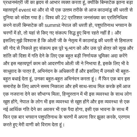
प्रधानमंत्री जी का हृदय से आभार व्‍यक्‍त करता हूं, क्‍योंकि बिम्‍सटेक इतना बड़ा
महत्‍वपूर्ण event था और वो भी एक उत्‍तम तरीके से आज काठमांडू की धरती से
दुनिया को संदेश गया है। विश्‍व की 22 प्रतिशत जनसंख्‍या का प्रतिनिधित्‍व
करने वाली बिम्‍सटेक की summit नेपाल की धरती हो, पशुपतिनाथ भगवान के
चरणों में हो, तो यहां से किए गए संकल्‍प सिद्ध हुए बिना रहते नहीं है। और
इसलिए मुझे विश्‍वास है कि ओली जी के नेतृत्‍व में काठमांडू की धरती से हिमालय
की गोद से निकले हुए संकल्‍प इस पूरे भू-भाग को और उस पूरे क्षेत्र को सुख और
शांति की दिशा में गति देने के लिए एक बहुत बड़ी निर्णायक भूमिका अदा करेंगे
और इस महत्‍वपूर्ण काम को आदरणीय ओली जी ने निभाया है, इसके लिए भी वे
साधुवाद के पात्र है, अभिनंदन के अधिकारी हैं और इसलिए मैं उनको भी बहुत-
बहुत बधाई देता हूं, उनका बहुत-बहुत अभिनंदन करता हूं। मैं फिर एक बार इस
समारोह के लिए आपने समय निकाला और हमें साथ-साथ मिल करके हमें आज
एक नजराना देने का सौभाग्‍य मिला, हिन्‍दुस्‍तान में भी इस व्‍यवस्‍था के साथ लोग
खुश होंगे, नेपाल के लोग भी इस व्‍यवस्‍था से खुश होंगे और इस व्‍यवस्‍था से एक
नई आर्थिक गति देने का अवसर भी एक पैदा होगा, इसी एक भावना के साथ मैं
फिर एक बार भगवान पशुपतिनाथ के चरणों में अपना सिर झुका करके, प्रणाम
करते हुए मेरी वाणी को विराम देता हूं।