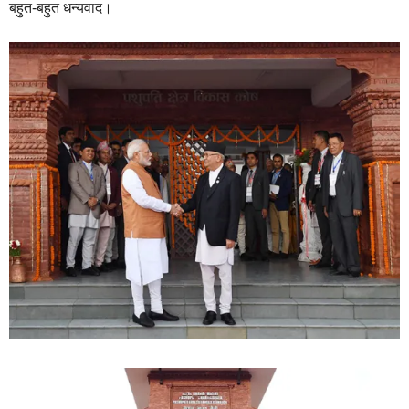
बहुत-बहुत धन्‍यवाद।