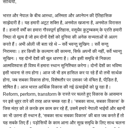
साथियों,
भारत और नेपाल के बीच आस्‍था, अस्मिता और अपनेपन की ऐतिहासिक
साझेदारी है। यह हमारी अटूट शक्ति है, अनमोल खजाना है, अनमोल विरासत
है। हजारों वर्षों का हमारा गौरवपूर्ण इतिहास, वसुधैव कुटुम्बकम् के प्रति हमारी
निष्‍ठा वो मूल्‍य है जो हम दोनों देशों को दुनिया की अनेक सभ्‍यताओं से अलग
करते हैं। अभी ओली जी बता रहे थे – सर्वे भवन्तु सुखिनः। सर्वे सन्तु
निरामयाः। हर किसी के कल्‍याण की कामना, सिर्फ अपनों की नहीं, सर्वे भवन्तु
सुखिनः। यह दोनों देशों की मूल धारणा है। और इसी समृधि से निकला
आत्‍मविश्‍वास ही विश्‍व में हमारा स्‍थान सुनिश्चित करेगा। दोनों देशों का भविष्‍य
इसी भावना से तय होगा। आज जो भी हम हासिल कर पा रहे हैं वो तभी सार्थक
होगा, जब सबका विकास होगा, विशेषतौर पर उसका जो व‍ंचित है, पीडि़त है,
शोषित है। आज भारत आर्थिक विकास की नई ऊंचाईयों को छू रहा है।
Reform, perform, transform के रास्‍ते पर चलते हुए विकास के आसमान
पर इसे धुव्र तारे की तरह आज चमक रहा है। ‘सबका साथ, सबका विकास’ के
जिस मंत्र को ले करके हम काम कर रहे हैं, उसमें हमारे नेपाली भाईयों और बहनों
का भी उतना ही स्‍थान है, ‘सबका साथ सबका विकास’ की बात जब करते हैं तो
यह सबके लिए हैं। पड़ोसियों के काम आना और सुख समृधि के लिए साथ चलना