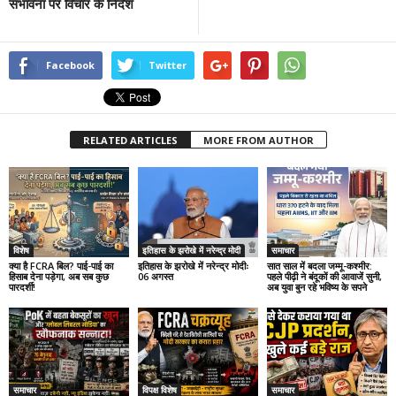
संभावना पर विचार के निर्देश
Facebook
Twitter
RELATED ARTICLES
MORE FROM AUTHOR
विशेष
इतिहास के झरोखे में नरेन्द्र मोदी
समाचार
क्या है FCRA बिल? पाई-पाई का
इतिहास के झरोखे में नरेन्द्र मोदीः
सात साल में बदला जम्मू-कश्मीर:
हिसाब देना पड़ेगा, अब सब कुछ
06 अगस्त
पहले पीढ़ी ने बंदूकों की आवाजें सुनी,
पारदर्शी!
अब युवा बुन रहे भविष्य के सपने
समाचार
विपक्ष विशेष
समाचार