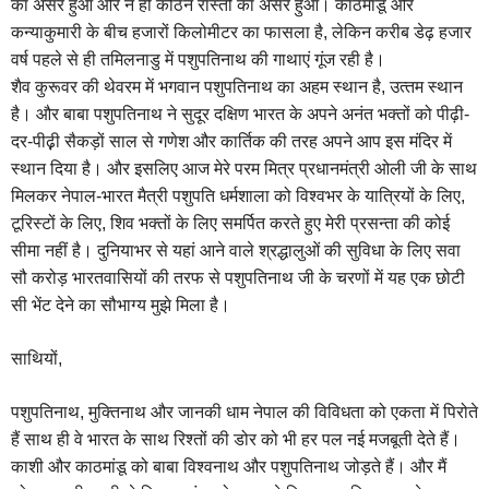
का असर हुआ और न ही कठिन रास्‍तों का असर हुआ। काठमांडू और
कन्‍याकुमारी के बीच हजारों किलोमीटर का फासला है, लेकिन करीब डेढ़ हजार
वर्ष पहले से ही तमिलनाडु में पशुपतिनाथ की गाथाएं गूंज रही है।
शैव कुरूवर की थेवरम में भगवान पशुपतिनाथ का अहम स्‍थान है, उत्‍तम स्‍थान
है। और बाबा पशुपतिनाथ ने सुदूर दक्षिण भारत के अपने अनंत भक्‍तों को पीढ़ी-
दर-पीढ़़ी सैकड़ों साल से गणेश और कार्तिक की तरह अपने आप इस मंदिर में
स्‍थान दिया है। और इसलिए आज मेरे परम मित्र प्रधानमंत्री ओली जी के साथ
मिलकर नेपाल-भारत मैत्री पशुपति धर्मशाला को विश्‍वभर के यात्रियों के लिए,
टूरिस्‍टों के लिए, शिव भक्‍तों के लिए समर्पित करते हुए मेरी प्रसन्‍ता की कोई
सीमा नहीं है। दुनियाभर से यहां आने वाले श्रद्धालुओं की सुविधा के लिए सवा
सौ करोड़ भारतवासियों की तरफ से पशुपतिनाथ जी के चरणों में यह एक छोटी
सी भेंट देने का सौभाग्‍य मुझे मिला है।
साथियों,
पशुपतिनाथ, मुक्तिनाथ और जानकी धाम नेपाल की विविधता को एकता में पिरोते
हैं साथ ही वे भारत के साथ रिश्‍तों की डोर को भी हर पल नई मजबूती देते हैं।
काशी और काठमांडू को बाबा विश्‍वनाथ और पशुपतिनाथ जोड़ते हैं। और मैं