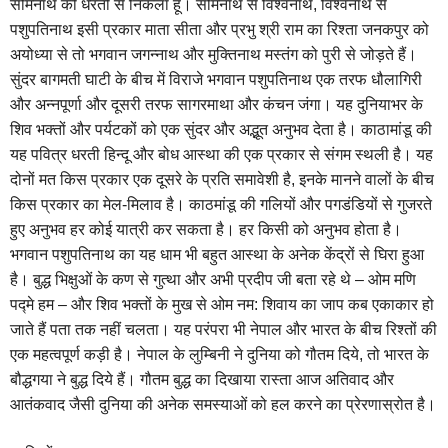
सोमनाथ की धरती से निकला हूं। सोमनाथ से विश्‍वनाथ, विश्‍वनाथ से
पशुपतिनाथ इसी प्रकार माता सीता और प्रभु श्री राम का रिश्‍ता जनकपुर को
अयोध्‍या से तो भगवान जगन्‍नाथ और मुक्तिनाथ मस्तंग को पुरी से जोड़ते हैं।
सुंदर बागमती घाटी के बीच में विराजे भगवान पशुपतिनाथ एक तरफ धौलागिरी
और अन्‍नपूर्णा और दूसरी तरफ सागरमाथा और कंचन जंगा। यह दुनियाभर के
शिव भक्‍तों और पर्यटकों को एक सुंदर और अद्भूत अनुभव देता है। काठामांडू की
यह पवित्र धरती हिन्‍दू और बोध आस्‍था की एक प्रकार से संगम स्‍थली है। यह
दोनों मत किस प्रकार एक दूसरे के प्रति समावेशी है, इनके मानने वालों के बीच
किस प्रकार का मेल-मिलाव है। काठमांडू की गलियों और पगडंडियों से गुजरते
हुए अनुभव हर कोई यात्री कर सकता है। हर किसी को अनुभव होता है।
भगवान पशुपतिनाथ का यह धाम भी बहुत आस्‍था के अनेक केंद्रों से घिरा हुआ
है। बुद्ध भिक्षुओं के कण से गुत्था और अभी प्रदीप जी बता रहे थे – ओम मणि
पद्मे हम – और शिव भक्‍तों के मुख से ओम नम: शिवाय का जाप कब एकाकार हो
जाते हैं पता तक नहीं चलता। यह परंपरा भी नेपाल और भारत के बीच रिश्‍तों की
एक म‍हत्‍वपूर्ण कड़ी है। नेपाल के लुम्बिनी ने दुनिया को गौतम दिये, तो भारत के
बौद्धगया ने बुद्ध दिये हैं। गौतम बुद्ध का दिखाया रास्‍ता आज अतिवाद और
आतंकवाद जैसी दुनिया की अनेक समस्‍याओं को हल करने का प्रेरणास्रोत है।