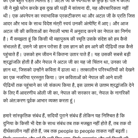
को एक बहुत राहत मिलती है। अटल जी के स्‍वर्गवास के कुछ ही पल में कोली
जी ने मुझे फोन करके इस दुख की घड़ी में सांत्‍वना दी, यह औपचारिकता नहीं
थी। एक अपनेपन का स्‍वाभाविक प्रक‍टीकरण था और अटल जी के प्रति जिस
आदर और भाव के साथ विदेश मंत्री स्‍वयं उनकी अंत्‍येष्टि में आए। और आज
अटल जी की कविताओं का नेपाली भाषा में अनुवाद करने का नेपाल का निर्णय
है। मैं समझता हूं कि किसी भी महापुरूष की स्‍मृति उसके संदेश को हम कैसे
संभालते हैं, उसने जो ज्ञान परोसा है उस ज्ञान को हम आगे की पीढि़यों तक कैसे
पहुंचाते हैं। उसको हम जीवन में कितना उतार पाते हैं। यह उसकी सबसे बड़ी
श्रद्धांजलि होती है और नेपाल ने अटल जी का यह जो चिंतन था, उनका जो
ज्ञान था, जिसको उन्‍होंने कविता में ढाला था। तत्‍कालीन परिस्‍थतियों को देखने
का एक नजरिया प्रस्‍तुत किया। उन कविताओं को नेपाल की आने वाली
पीढि़यों तक पहुंचाने का जो संकल्‍प किया है, इस उत्‍तम से उत्‍तम श्रद्धांजलि देने
के लिए मैं आदरणीय ओली जी का, नेपाल की सरकार का, नेपाल के नागरिकों
को अंत:करण पूर्वक आभार व्‍यक्‍त करता हूं।
हमारे सांस्‍कृतिक संबंध हैं, सदियों पुराने संबंध हैं लेकिन यह निश्चित है कि
दुनिया के किसी भी देश के साथ संबंध तब तक मजबूत नहीं होते हैं, तब तक वो
दीर्घकालीन नहीं होते हैं, जब तक people to people ताकत नहीं बढ़ती।