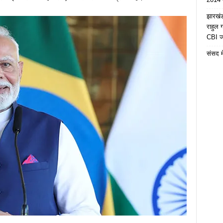
झारखंड 
राहुल
CBI जा
संसद मे