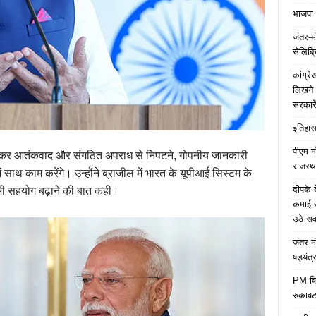
भाजपा 
जंतर-मं
सेलिब्र
कांग्र
लिखने 
सरकारे
इतिहास 
पीएम म
श मिलकर आतंकवाद और संगठित अपराध से निपटने, गोपनीय जानकारी
राजस्थ
ं साथ काम करेंगे। उन्होंने ब्राजील में भारत के यूपीआई सिस्टम के
दीपके 
ें भी सहयोग बढ़ाने की बात कही।
कमाई स
उठे स
जंतर-म
षड्यंत्
PM विद्
रुकावट