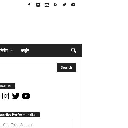
विशेष
कार्टून
low Us
book
Instagram
Twitter
YouTube
bscribe Perform India