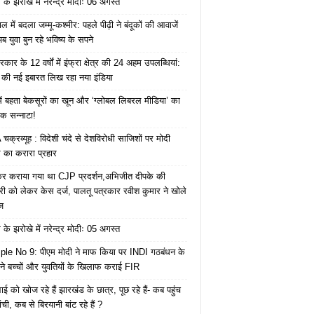
के झरोखे में नरेन्द्र मोदीः 06 अगस्त
 में बदला जम्मू-कश्मीर: पहले पीढ़ी ने बंदूकों की आवाजें
ब युवा बुन रहे भविष्य के सपने
कार के 12 वर्षों में इंफ्रा क्षेत्र की 24 अहम उपलब्धियां:
की नई इबारत लिख रहा नया इंडिया
ं बहता बेकसूरों का खून और ‘ग्लोबल लिबरल मीडिया’ का
क सन्नाटा!
क्रव्यूह : विदेशी चंदे से देशविरोधी साजिशों पर मोदी
का करारा प्रहार
ेकर कराया गया था CJP प्रदर्शन,अभिजीत दीपके की
ारी को लेकर केस दर्ज, पालतू पत्रकार रवीश कुमार ने खोले
ज
के झरोखे में नरेन्द्र मोदीः 05 अगस्त
le No 9: पीएम मोदी ने माफ किया पर INDI गठबंधन के
 ने बच्चों और युवतियों के खिलाफ कराई FIR
ाई को खोज रहे हैं झारखंड के छात्र, पूछ रहे हैं- कब पहुंच
रांची, कब से बिरयानी बांट रहे हैं ?