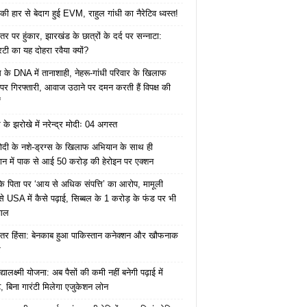
की हार से बेदाग हुई EVM, राहुल गांधी का नैरेटिव ध्वस्त!
तर पर हुंकार, झारखंड के छात्रों के दर्द पर सन्नाटा:
िटी का यह दोहरा रवैया क्यों?
ेस के DNA में तानाशाही, नेहरू-गांधी परिवार के खिलाफ
पर गिरफ्तारी, आवाज उठाने पर दमन करती हैं विपक्ष की
ं
के झरोखे में नरेन्द्र मोदीः 04 अगस्त
ोदी के नशे-ड्रग्स के खिलाफ अभियान के साथ ही
ान में पाक से आई 50 करोड़ की हेरोइन पर एक्शन
के पिता पर ‘आय से अधिक संपत्ति’ का आरोप, मामूली
े USA में कैसे पढ़ाई, सिब्बल के 1 करोड़ के फंड पर भी
वाल
ंतर हिंसा: बेनकाब हुआ पाकिस्तान कनेक्शन और खौफनाक
र
यालक्ष्मी योजना: अब पैसों की कमी नहीं बनेगी पढ़ाई में
, बिना गारंटी मिलेगा एजुकेशन लोन