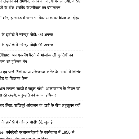
ज लड़की का समर्थन, पंजाब की बेटियों पर लाठियां, देखिए
जों के बॉस अरविंद केजरीवाल का दोगलापन
में शोर, झारखंड में सन्नाटा: पेपर लीक पर विपक्ष का दोहरा
के झरोखे में नरेन्द्र मोदीः 03 अगस्त
के झरोखे में नरेन्द्र मोदीः 01 अगस्त
ihad: अब ग्रूमिंग पैटर्न से भोली-भाली युवतियों को
ना रहे मुस्लिम गैंग
 हद पार! PM पर आपत्तिजनक कंटेंट के मामले में Meta
हेड के खिलाफ केस
ं आग लगाना चाहते हैं राहुल गांधी, आलाकमान के मिशन को
ा रहे खड़गे, मनुस्मृति को बनाया हथियार
तर हिंसा: शांतिपूर्ण आंदोलन के दावों के बीच लहूलुहान वर्दी
च
के झरोखे में नरेन्द्र मोदीः 31 जुलाई
: कांग्रेसी प्रधानमंत्रियों के कार्यकाल में 1956 से
क पेपर लीक का पूरा काला चिठ्ठा