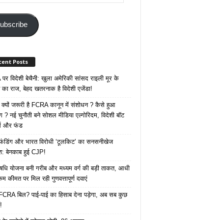
ss
ubscribe
cent Posts
र विदेशी बेचैनी: खुला अमेरिकी सांसद राइली मूर के
 का राज, बेहद खतरनाक है विदेशी एजेंडा!
 क्यों जरूरी है FCRA कानून में संशोधन ? कैसे हुआ
ोग ? नई चुनौती बने सोशल मीडिया एल्गोरिदम, विदेशी बॉट
क्स और फंड
 फंडिंग और भारत विरोधी ‘टूलकिट’ का सनसनीखेज
ाश: बेनकाब हुई CJP!
ि योजना बनी गरीब और मध्यम वर्ग की बड़ी ताकत, आधी
कम कीमत पर मिल रही गुणवत्तापूर्ण दवाएं
ै FCRA बिल? पाई-पाई का हिसाब देना पड़ेगा, अब सब कुछ
!