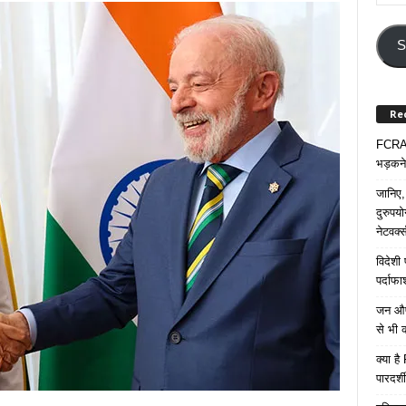
Your
Email
Addre
S
Re
FCRA प
भड़कने
जानिए,
दुरुपय
नेटवर्
विदेशी
पर्दाफ
जन औषध
से भी 
क्या ह
पारदर्शी