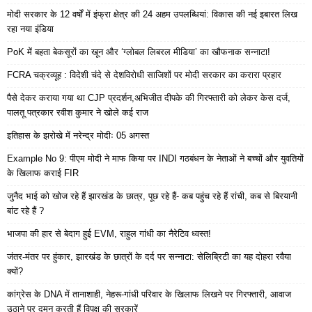
मोदी सरकार के 12 वर्षों में इंफ्रा क्षेत्र की 24 अहम उपलब्धियां: विकास की नई इबारत लिख
रहा नया इंडिया
PoK में बहता बेकसूरों का खून और ‘ग्लोबल लिबरल मीडिया’ का खौफनाक सन्नाटा!
FCRA चक्रव्यूह : विदेशी चंदे से देशविरोधी साजिशों पर मोदी सरकार का करारा प्रहार
पैसे देकर कराया गया था CJP प्रदर्शन,अभिजीत दीपके की गिरफ्तारी को लेकर केस दर्ज,
पालतू पत्रकार रवीश कुमार ने खोले कई राज
इतिहास के झरोखे में नरेन्द्र मोदीः 05 अगस्त
Example No 9: पीएम मोदी ने माफ किया पर INDI गठबंधन के नेताओं ने बच्चों और युवतियों
के खिलाफ कराई FIR
जुनैद भाई को खोज रहे हैं झारखंड के छात्र, पूछ रहे हैं- कब पहुंच रहे हैं रांची, कब से बिरयानी
बांट रहे हैं ?
भाजपा की हार से बेदाग हुई EVM, राहुल गांधी का नैरेटिव ध्वस्त!
जंतर-मंतर पर हुंकार, झारखंड के छात्रों के दर्द पर सन्नाटा: सेलिब्रिटी का यह दोहरा रवैया
क्यों?
कांग्रेस के DNA में तानाशाही, नेहरू-गांधी परिवार के खिलाफ लिखने पर गिरफ्तारी, आवाज
उठाने पर दमन करती हैं विपक्ष की सरकारें