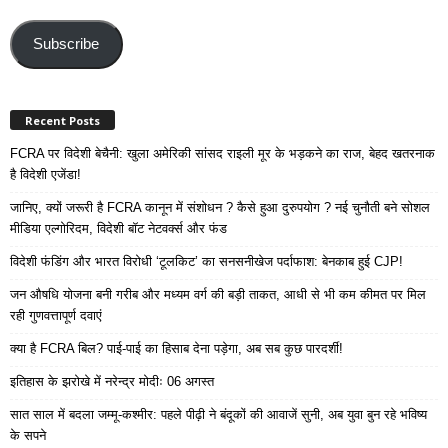
Email
Address
Subscribe
Recent Posts
FCRA पर विदेशी बेचैनी: खुला अमेरिकी सांसद राइली मूर के भड़कने का राज, बेहद खतरनाक
है विदेशी एजेंडा!
जानिए, क्यों जरूरी है FCRA कानून में संशोधन ? कैसे हुआ दुरुपयोग ? नई चुनौती बने सोशल
मीडिया एल्गोरिदम, विदेशी बॉट नेटवर्क्स और फंड
विदेशी फंडिंग और भारत विरोधी ‘टूलकिट’ का सनसनीखेज पर्दाफाश: बेनकाब हुई CJP!
जन औषधि योजना बनी गरीब और मध्यम वर्ग की बड़ी ताकत, आधी से भी कम कीमत पर मिल
रही गुणवत्तापूर्ण दवाएं
क्या है FCRA बिल? पाई-पाई का हिसाब देना पड़ेगा, अब सब कुछ पारदर्शी!
इतिहास के झरोखे में नरेन्द्र मोदीः 06 अगस्त
सात साल में बदला जम्मू-कश्मीर: पहले पीढ़ी ने बंदूकों की आवाजें सुनी, अब युवा बुन रहे भविष्य
के सपने