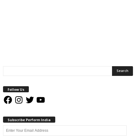
Follow Us
Facebook
Instagram
Twitter
YouTube
Subscribe Perform India
Enter
Your