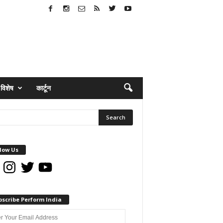
विशेष
कार्टून
low Us
book
Instagram
Twitter
YouTube
bscribe Perform India