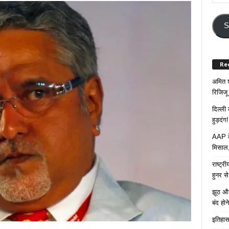
Your
Email
Addre
S
Re
अमित श
रिजिजू 
दिल्ली
हुड़दंग!
AAP के
मिसाल,
राष्ट्
हुनर स
झूठ और
बंद हो
इतिहास 