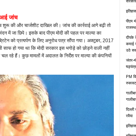
सरकारे
इतिहास 
बीआई जांच
पीएम म
ांच शुरू की और चार्जशीट दाखिल की। जांच की कार्रवाई आगे बढ़ी तो
राजस्थ
लंदन में जा छिपे। इसके बाद पीएम मोदी की पहल पर माल्या का
दीपके 
रिटेन को प्रत्यर्पण के लिए अनुरोध पत्र सौंपा गया। अक्टूबर, 2017
कमाई स
 तभी साफ हो गया था कि मोदी सरकार इस भगोड़े को छोड़ने वाली नहीं
उठे स
 रहे हैं। कुछ मामलों में अदालत के निर्देश पर माल्या की कंपनियों
जंतर-म
षड्यंत्
PM विद्
रुकावट
गालीबा
गालीबा
दिल्ली 
रवैया
इतिहास 
इतिहास 