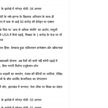
ं
के झरोखे में नरेन्द्र मोदीः 04 अगस्त
ोदी के नशे-ड्रग्स के खिलाफ अभियान के साथ ही
ान में पाक से आई 50 करोड़ की हेरोइन पर एक्शन
के पिता पर ‘आय से अधिक संपत्ति’ का आरोप, मामूली
े USA में कैसे पढ़ाई, सिब्बल के 1 करोड़ के फंड पर भी
वाल
ंतर हिंसा: बेनकाब हुआ पाकिस्तान कनेक्शन और खौफनाक
र
यालक्ष्मी योजना: अब पैसों की कमी नहीं बनेगी पढ़ाई में
, बिना गारंटी मिलेगा एजुकेशन लोन
ज लड़की का समर्थन, पंजाब की बेटियों पर लाठियां, देखिए
जों के बॉस अरविंद केजरीवाल का दोगलापन
में शोर, झारखंड में सन्नाटा: पेपर लीक पर विपक्ष का दोहरा
के झरोखे में नरेन्द्र मोदीः 03 अगस्त
के झरोखे में नरेन्द्र मोदीः 01 अगस्त