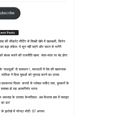
ss
ubscribe
cent Posts
ाह की सीक्रेट मीटिंग से विपक्षी खेमे में खलबली, किरेन
का बड़ा संकेत- ये सुन नहीं पाएंगे और सदन से भागेंगे
 को बंधक बनाने की राजनीति खत्म: जंतर-मंतर पर बंद होगा
 ‘पालतुओं’ से सावधान !, वफादारी में पेश की खतरनाक
 मालिक ने दिया युवाओं को गुमराह करने का टास्क
रीय हथकरघा दिवस: करघों से ग्लोबल मार्केट तक, बुनकरों के
े सशक्त हो रहा आत्मनिर्भर भारत
 अफवाह के उस्ताद केजरीवाल: अब फैलाया हवा में फ्लाइट
ने का डर!
के झरोखे में नरेन्द्र मोदीः 07 अगस्त