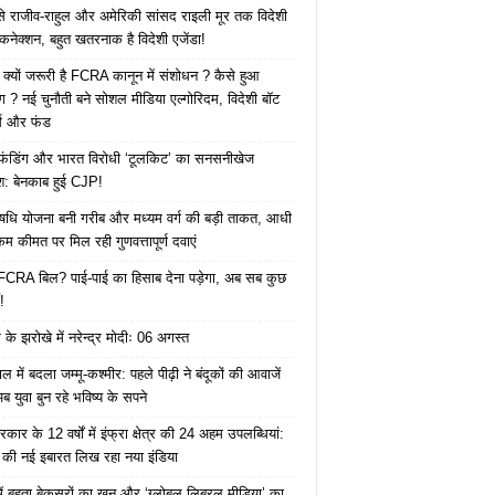
 से राजीव-राहुल और अमेरिकी सांसद राइली मूर तक विदेशी
 कनेक्शन, बहुत खतरनाक है विदेशी एजेंडा!
 क्यों जरूरी है FCRA कानून में संशोधन ? कैसे हुआ
ोग ? नई चुनौती बने सोशल मीडिया एल्गोरिदम, विदेशी बॉट
क्स और फंड
 फंडिंग और भारत विरोधी ‘टूलकिट’ का सनसनीखेज
ाश: बेनकाब हुई CJP!
ि योजना बनी गरीब और मध्यम वर्ग की बड़ी ताकत, आधी
कम कीमत पर मिल रही गुणवत्तापूर्ण दवाएं
ै FCRA बिल? पाई-पाई का हिसाब देना पड़ेगा, अब सब कुछ
!
के झरोखे में नरेन्द्र मोदीः 06 अगस्त
 में बदला जम्मू-कश्मीर: पहले पीढ़ी ने बंदूकों की आवाजें
ब युवा बुन रहे भविष्य के सपने
कार के 12 वर्षों में इंफ्रा क्षेत्र की 24 अहम उपलब्धियां:
की नई इबारत लिख रहा नया इंडिया
ं बहता बेकसूरों का खून और ‘ग्लोबल लिबरल मीडिया’ का