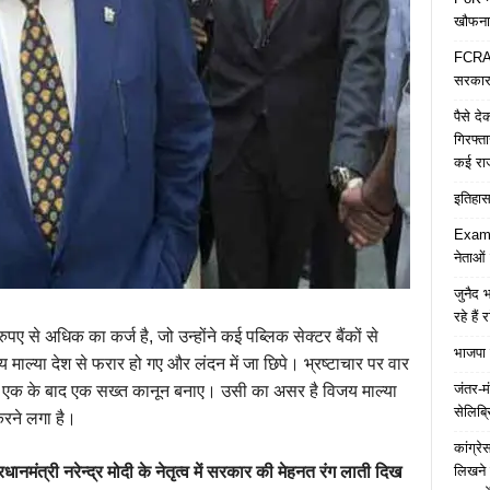
खौफना
FCRA च
सरकार 
पैसे द
गिरफ्त
कई रा
इतिहास 
Examp
नेताओं
जुनैद भ
रहे हैं 
ए से अधिक का कर्ज है, जो उन्होंने कई पब्लिक सेक्टर बैंकों से
भाजपा 
ाल्या देश से फरार हो गए और लंदन में जा छिपे। भ्रष्टाचार पर वार
जंतर-मं
ने एक के बाद एक सख्त कानून बनाए। उसी का असर है विजय माल्या
सेलिब्र
 करने लगा है।
कांग्र
लिखने 
रधानमंत्री नरेन्द्र मोदी के नेतृत्व में सरकार की मेहनत रंग लाती दिख