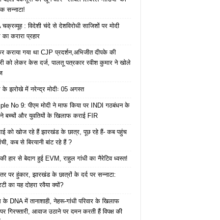
क सन्नाटा!
क्रव्यूह : विदेशी चंदे से देशविरोधी साजिशों पर मोदी
का करारा प्रहार
ेकर कराया गया था CJP प्रदर्शन,अभिजीत दीपके की
ारी को लेकर केस दर्ज, पालतू पत्रकार रवीश कुमार ने खोले
ज
के झरोखे में नरेन्द्र मोदीः 05 अगस्त
le No 9: पीएम मोदी ने माफ किया पर INDI गठबंधन के
 ने बच्चों और युवतियों के खिलाफ कराई FIR
ाई को खोज रहे हैं झारखंड के छात्र, पूछ रहे हैं- कब पहुंच
रांची, कब से बिरयानी बांट रहे हैं ?
की हार से बेदाग हुई EVM, राहुल गांधी का नैरेटिव ध्वस्त!
तर पर हुंकार, झारखंड के छात्रों के दर्द पर सन्नाटा:
िटी का यह दोहरा रवैया क्यों?
ेस के DNA में तानाशाही, नेहरू-गांधी परिवार के खिलाफ
पर गिरफ्तारी, आवाज उठाने पर दमन करती हैं विपक्ष की