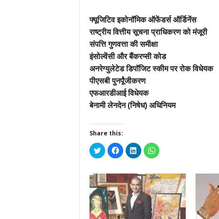
फ्यूजिटिव इकोनॉमिक ऑफेंडर्स ऑर्डिनेंस
राष्ट्रीय वित्तीय सूचना प्राधिकरण को मंजूरी
संपत्ति गुणवत्ता की समीक्षा
इंसोल्वेंसी और बैंकरप्सी कोड
अनरेग्युलेटेड डिपॉजिट स्कीम पर रोक विधेयक
पीएसबी पुनर्पूंजीकरण
एफआरडीआई विधेयक
बेनामी लेनदेन (निषेध) अधिनियम
Share this:
Click
Click
Click
Click
to
to
to
to
share
share
share
share
on
on
on
on
Twitter
Facebook
LinkedIn
WhatsApp
(Opens
(Opens
(Opens
(Opens
in
in
in
in
new
new
new
new
window)
window)
window)
window)