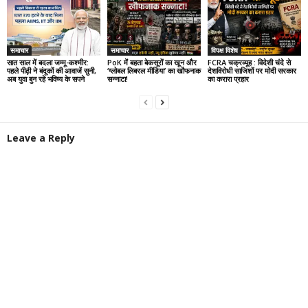
समाचार
समाचार
विपक्ष विशेष
सात साल में बदला जम्मू-कश्मीर:
PoK में बहता बेकसूरों का खून और
FCRA चक्रव्यूह : विदेशी चंदे से
पहले पीढ़ी ने बंदूकों की आवाजें सुनी,
‘ग्लोबल लिबरल मीडिया’ का खौफनाक
देशविरोधी साजिशों पर मोदी सरकार
अब युवा बुन रहे भविष्य के सपने
सन्नाटा!
का करारा प्रहार
Leave a Reply