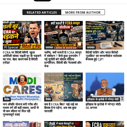
RELATED ARTICLES
MORE FROM AUTHOR
PI Special
समाचार
समाचार
FCRA पर विदेशी बेचैनी: खुला
जानिए, क्यों जरूरी है FCRA कानून
विदेशी फंडिंग और भारत विरोधी
अमेरिकी सांसद राइली मूर के भड़कने
में संशोधन ? कैसे हुआ दुरुपयोग ?
‘टूलकिट’ का सनसनीखेज पर्दाफाश:
का राज, बेहद खतरनाक है विदेशी
नई चुनौती बने सोशल मीडिया
बेनकाब हुई CJP!
एजेंडा!
एल्गोरिदम, विदेशी बॉट नेटवर्क्स और
फंड
विशेष
विशेष
इतिहास के झरोखे में नरेन्द्र मोदी
जन औषधि योजना बनी गरीब और
क्या है FCRA बिल? पाई-पाई का
इतिहास के झरोखे में नरेन्द्र मोदीः
मध्यम वर्ग की बड़ी ताकत, आधी से
हिसाब देना पड़ेगा, अब सब कुछ
06 अगस्त
भी कम कीमत पर मिल रही
पारदर्शी!
गुणवत्तापूर्ण दवाएं