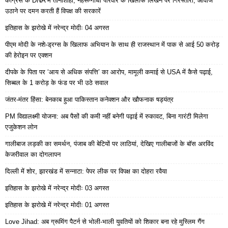
कांग्रेस के DNA में तानाशाही, नेहरू-गांधी परिवार के खिलाफ लिखने पर गिरफ्तारी, आवाज
उठाने पर दमन करती हैं विपक्ष की सरकारें
इतिहास के झरोखे में नरेन्द्र मोदीः 04 अगस्त
पीएम मोदी के नशे-ड्रग्स के खिलाफ अभियान के साथ ही राजस्थान में पाक से आई 50 करोड़
की हेरोइन पर एक्शन
दीपके के पिता पर ‘आय से अधिक संपत्ति’ का आरोप, मामूली कमाई से USA में कैसे पढ़ाई,
सिब्बल के 1 करोड़ के फंड पर भी उठे सवाल
जंतर-मंतर हिंसा: बेनकाब हुआ पाकिस्तान कनेक्शन और खौफनाक षड्यंत्र
PM विद्यालक्ष्मी योजना: अब पैसों की कमी नहीं बनेगी पढ़ाई में रुकावट, बिना गारंटी मिलेगा
एजुकेशन लोन
गालीबाज लड़की का समर्थन, पंजाब की बेटियों पर लाठियां, देखिए गालीबाजों के बॉस अरविंद
केजरीवाल का दोगलापन
दिल्ली में शोर, झारखंड में सन्नाटा: पेपर लीक पर विपक्ष का दोहरा रवैया
इतिहास के झरोखे में नरेन्द्र मोदीः 03 अगस्त
इतिहास के झरोखे में नरेन्द्र मोदीः 01 अगस्त
Love Jihad: अब ग्रूमिंग पैटर्न से भोली-भाली युवतियों को शिकार बना रहे मुस्लिम गैंग