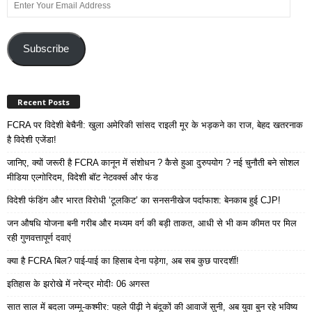
Enter
Your
Email
Address
Subscribe
Recent Posts
FCRA पर विदेशी बेचैनी: खुला अमेरिकी सांसद राइली मूर के भड़कने का राज, बेहद खतरनाक
है विदेशी एजेंडा!
जानिए, क्यों जरूरी है FCRA कानून में संशोधन ? कैसे हुआ दुरुपयोग ? नई चुनौती बने सोशल
मीडिया एल्गोरिदम, विदेशी बॉट नेटवर्क्स और फंड
विदेशी फंडिंग और भारत विरोधी ‘टूलकिट’ का सनसनीखेज पर्दाफाश: बेनकाब हुई CJP!
जन औषधि योजना बनी गरीब और मध्यम वर्ग की बड़ी ताकत, आधी से भी कम कीमत पर मिल
रही गुणवत्तापूर्ण दवाएं
क्या है FCRA बिल? पाई-पाई का हिसाब देना पड़ेगा, अब सब कुछ पारदर्शी!
इतिहास के झरोखे में नरेन्द्र मोदीः 06 अगस्त
सात साल में बदला जम्मू-कश्मीर: पहले पीढ़ी ने बंदूकों की आवाजें सुनी, अब युवा बुन रहे भविष्य