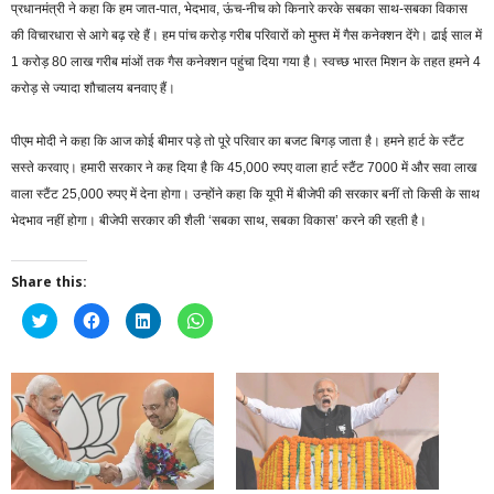
प्रधानमंत्री ने कहा कि हम जात-पात, भेदभाव, ऊंच-नीच को किनारे करके सबका साथ-सबका विकास
की विचारधारा से आगे बढ़ रहे हैं। हम पांच करोड़ गरीब परिवारों को मुफ्त में गैस कनेक्शन देंगे। ढाई साल में
1 करोड़ 80 लाख गरीब मांओं तक गैस कनेक्शन पहुंचा दिया गया है। स्वच्छ भारत मिशन के तहत हमने 4
करोड़ से ज्यादा शौचालय बनवाए हैं।
पीएम मोदी ने कहा कि आज कोई बीमार पड़े तो पूरे परिवार का बजट बिगड़ जाता है। हमने हार्ट के स्टैंट
सस्ते करवाए। हमारी सरकार ने कह दिया है कि 45,000 रुपए वाला हार्ट स्टैंट 7000 में और सवा लाख
वाला स्टैंट 25,000 रुपए में देना होगा। उन्होंने कहा कि यूपी में बीजेपी की सरकार बनीं तो किसी के साथ
भेदभाव नहीं होगा। बीजेपी सरकार की शैली ‘सबका साथ, सबका विकास’ करने की रहती है।
Share this:
Click
Click
Click
Click
to
to
to
to
share
share
share
share
on
on
on
on
Twitter
Facebook
LinkedIn
WhatsApp
(Opens
(Opens
(Opens
(Opens
in
in
in
in
new
new
new
new
window)
window)
window)
window)