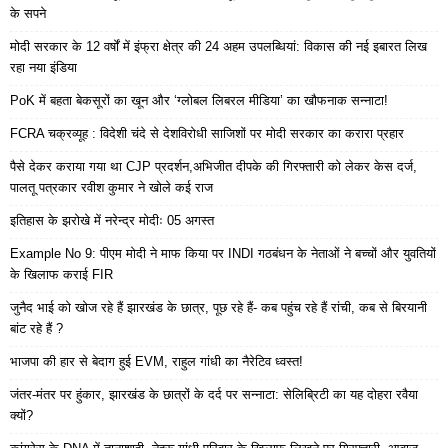
के सपने
मोदी सरकार के 12 वर्षों में इंफ्रा क्षेत्र की 24 अहम उपलब्धियां: विकास की नई इबारत लिख
रहा नया इंडिया
PoK में बहता बेकसूरों का खून और ‘ग्लोबल लिबरल मीडिया’ का खौफनाक सन्नाटा!
FCRA चक्रव्यूह : विदेशी चंदे से देशविरोधी साजिशों पर मोदी सरकार का करारा प्रहार
पैसे देकर कराया गया था CJP प्रदर्शन,अभिजीत दीपके की गिरफ्तारी को लेकर केस दर्ज,
पालतू पत्रकार रवीश कुमार ने खोले कई राज
इतिहास के झरोखे में नरेन्द्र मोदीः 05 अगस्त
Example No 9: पीएम मोदी ने माफ किया पर INDI गठबंधन के नेताओं ने बच्चों और युवतियों
के खिलाफ कराई FIR
जुनैद भाई को खोज रहे हैं झारखंड के छात्र, पूछ रहे हैं- कब पहुंच रहे हैं रांची, कब से बिरयानी
बांट रहे हैं ?
भाजपा की हार से बेदाग हुई EVM, राहुल गांधी का नैरेटिव ध्वस्त!
जंतर-मंतर पर हुंकार, झारखंड के छात्रों के दर्द पर सन्नाटा: सेलिब्रिटी का यह दोहरा रवैया
क्यों?