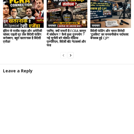
PI Special
समाचार
समाचार
इंदिरा से राजीव-राहुल और अमेरिकी
जानिए, क्यों जरूरी है FCRA कानून
विदेशी फंडिंग और भारत विरोधी
सांसद राइली मूर तक विदेशी फंडिंग
में संशोधन ? कैसे हुआ दुरुपयोग ?
‘टूलकिट’ का सनसनीखेज पर्दाफाश:
कनेक्शन, बहुत खतरनाक है विदेशी
नई चुनौती बने सोशल मीडिया
बेनकाब हुई CJP!
एजेंडा!
एल्गोरिदम, विदेशी बॉट नेटवर्क्स और
फंड
Leave a Reply