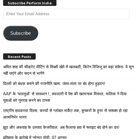
Subscribe Perform India
Enter
Your
Email
Address
Subscribe
Recent Posts
अमित शाह की सीक्रेट मीटिंग से विपक्षी खेमे में खलबली, किरेन रिजिजू का बड़ा संकेत- ये सुन
नहीं पाएंगे और सदन से भागेंगे
दिल्ली को बंधक बनाने की राजनीति खत्म: जंतर-मंतर पर बंद होगा हुड़दंग!
AAP के ‘पालतुओं’ से सावधान !, वफादारी में पेश की खतरनाक मिसाल, मालिक ने दिया
युवाओं को गुमराह करने का टास्क
राष्ट्रीय हथकरघा दिवस: करघों से ग्लोबल मार्केट तक, बुनकरों के हुनर से सशक्त हो रहा
आत्मनिर्भर भारत
झूठ और अफवाह के उस्ताद केजरीवाल: अब फैलाया हवा में फ्लाइट बंद होने का डर!
इतिहास के झरोखे में नरेन्द्र मोदीः 07 अगस्त