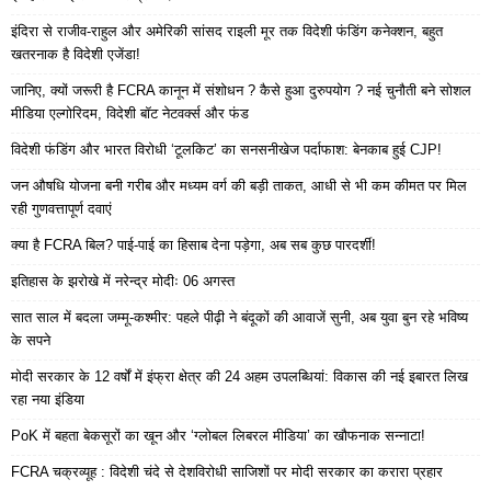
इंदिरा से राजीव-राहुल और अमेरिकी सांसद राइली मूर तक विदेशी फंडिंग कनेक्शन, बहुत
खतरनाक है विदेशी एजेंडा!
जानिए, क्यों जरूरी है FCRA कानून में संशोधन ? कैसे हुआ दुरुपयोग ? नई चुनौती बने सोशल
मीडिया एल्गोरिदम, विदेशी बॉट नेटवर्क्स और फंड
विदेशी फंडिंग और भारत विरोधी ‘टूलकिट’ का सनसनीखेज पर्दाफाश: बेनकाब हुई CJP!
जन औषधि योजना बनी गरीब और मध्यम वर्ग की बड़ी ताकत, आधी से भी कम कीमत पर मिल
रही गुणवत्तापूर्ण दवाएं
क्या है FCRA बिल? पाई-पाई का हिसाब देना पड़ेगा, अब सब कुछ पारदर्शी!
इतिहास के झरोखे में नरेन्द्र मोदीः 06 अगस्त
सात साल में बदला जम्मू-कश्मीर: पहले पीढ़ी ने बंदूकों की आवाजें सुनी, अब युवा बुन रहे भविष्य
के सपने
मोदी सरकार के 12 वर्षों में इंफ्रा क्षेत्र की 24 अहम उपलब्धियां: विकास की नई इबारत लिख
रहा नया इंडिया
PoK में बहता बेकसूरों का खून और ‘ग्लोबल लिबरल मीडिया’ का खौफनाक सन्नाटा!
FCRA चक्रव्यूह : विदेशी चंदे से देशविरोधी साजिशों पर मोदी सरकार का करारा प्रहार