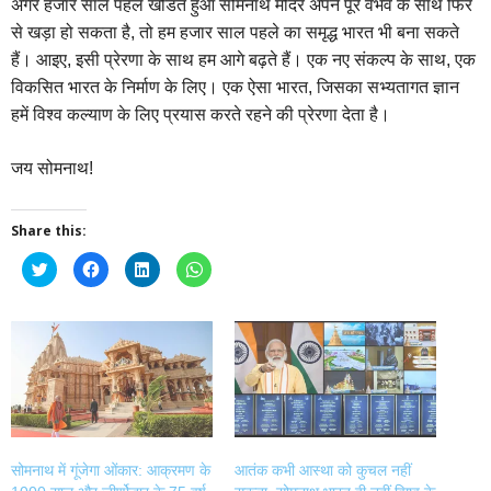
अगर हजार साल पहले खंडित हुआ सोमनाथ मंदिर अपने पूरे वैभव के साथ फिर
से खड़ा हो सकता है, तो हम हजार साल पहले का समृद्ध भारत भी बना सकते
हैं। आइए, इसी प्रेरणा के साथ हम आगे बढ़ते हैं। एक नए संकल्प के साथ, एक
विकसित भारत के निर्माण के लिए। एक ऐसा भारत, जिसका सभ्यतागत ज्ञान
हमें विश्व कल्याण के लिए प्रयास करते रहने की प्रेरणा देता है।
जय सोमनाथ!
Share this:
Click
Click
Click
Click
to
to
to
to
share
share
share
share
on
on
on
on
Twitter
Facebook
LinkedIn
WhatsApp
(Opens
(Opens
(Opens
(Opens
in
in
in
in
new
new
new
new
window)
window)
window)
window)
सोमनाथ में गूंजेगा ओंकार: आक्रमण के
आतंक कभी आस्था को कुचल नहीं