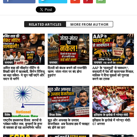
RELATED ARTICLES
MORE FROM AUTHOR
समाचार
समाचार
समाचार
अमित शाह की सीक्रेट मीटिंग से
दिल्ली को बंधक बनाने की राजनीति
AAP के ‘पालतुओं’ से सावधान !,
विपक्षी खेमे में खलबली, किरेन रिजिजू
खत्म: जंतर-मंतर पर बंद होगा
वफादारी में पेश की खतरनाक मिसाल,
का बड़ा संकेत- ये सुन नहीं पाएंगे और
हुड़दंग!
मालिक ने दिया युवाओं को गुमराह
सदन से भागेंगे
करने का टास्क
विशेष
विपक्ष विशेष
इतिहास के झरोखे में नरेन्द्र मोदी
राष्ट्रीय हथकरघा दिवस: करघों से
झूठ और अफवाह के उस्ताद
इतिहास के झरोखे में नरेन्द्र मोदीः
ग्लोबल मार्केट तक, बुनकरों के हुनर
केजरीवाल: अब फैलाया हवा में फ्लाइट
07 अगस्त
से सशक्त हो रहा आत्मनिर्भर भारत
बंद होने का डर!