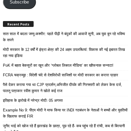
Address
Subscribe
Recent Posts
सात साल में बदला जम्मू-कश्मीर: पहले पीढ़ी ने बंदूकों की आवाजें सुनी, अब युवा बुन रहे भविष्य
के सपने
मोदी सरकार के 12 वर्षों में इंफ्रा क्षेत्र की 24 अहम उपलब्धियां: विकास की नई इबारत लिख
रहा नया इंडिया
PoK में बहता बेकसूरों का खून और ‘ग्लोबल लिबरल मीडिया’ का खौफनाक सन्नाटा!
FCRA चक्रव्यूह : विदेशी चंदे से देशविरोधी साजिशों पर मोदी सरकार का करारा प्रहार
पैसे देकर कराया गया था CJP प्रदर्शन,अभिजीत दीपके की गिरफ्तारी को लेकर केस दर्ज,
पालतू पत्रकार रवीश कुमार ने खोले कई राज
इतिहास के झरोखे में नरेन्द्र मोदीः 05 अगस्त
Example No 9: पीएम मोदी ने माफ किया पर INDI गठबंधन के नेताओं ने बच्चों और युवतियों
के खिलाफ कराई FIR
जुनैद भाई को खोज रहे हैं झारखंड के छात्र, पूछ रहे हैं- कब पहुंच रहे हैं रांची, कब से बिरयानी