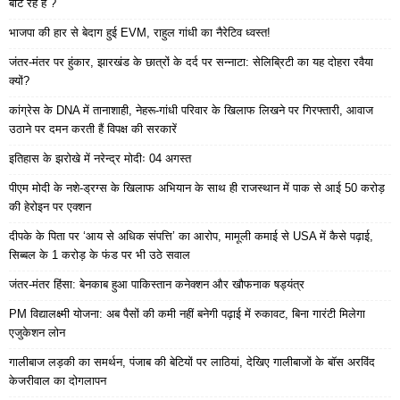
बांट रहे हैं ?
भाजपा की हार से बेदाग हुई EVM, राहुल गांधी का नैरेटिव ध्वस्त!
जंतर-मंतर पर हुंकार, झारखंड के छात्रों के दर्द पर सन्नाटा: सेलिब्रिटी का यह दोहरा रवैया
क्यों?
कांग्रेस के DNA में तानाशाही, नेहरू-गांधी परिवार के खिलाफ लिखने पर गिरफ्तारी, आवाज
उठाने पर दमन करती हैं विपक्ष की सरकारें
इतिहास के झरोखे में नरेन्द्र मोदीः 04 अगस्त
पीएम मोदी के नशे-ड्रग्स के खिलाफ अभियान के साथ ही राजस्थान में पाक से आई 50 करोड़
की हेरोइन पर एक्शन
दीपके के पिता पर ‘आय से अधिक संपत्ति’ का आरोप, मामूली कमाई से USA में कैसे पढ़ाई,
सिब्बल के 1 करोड़ के फंड पर भी उठे सवाल
जंतर-मंतर हिंसा: बेनकाब हुआ पाकिस्तान कनेक्शन और खौफनाक षड्यंत्र
PM विद्यालक्ष्मी योजना: अब पैसों की कमी नहीं बनेगी पढ़ाई में रुकावट, बिना गारंटी मिलेगा
एजुकेशन लोन
गालीबाज लड़की का समर्थन, पंजाब की बेटियों पर लाठियां, देखिए गालीबाजों के बॉस अरविंद
केजरीवाल का दोगलापन