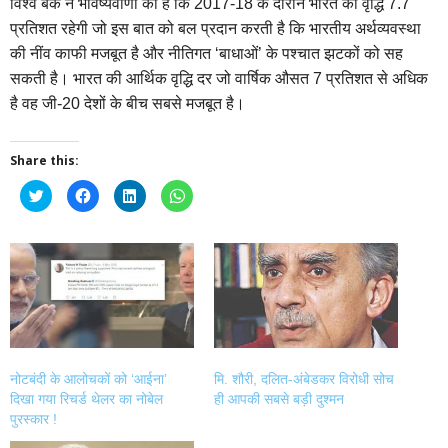
विश्‍व बैंक ने भविष्‍यवाणी की है कि 2017-18 के दौरान भारत की वृद्धि 7.7
प्रतिशत रहेगी जो इस बात को बल प्रदान करती है कि भारतीय अर्थव्‍यवस्‍था
की नींव काफी मजबूत है और नीतिगत ‘बाधाओं’ के पश्‍चात झटकों को सह
सकती है। भारत की आर्थिक वृद्धि दर जो वार्षिक औसत 7 प्रतिशत से अधिक
है वह जी-20 देशों के बीच सबसे मजबूत है।
Share this:
Click
Click
Click
Click
to
to
to
to
share
share
share
share
on
on
on
on
Twitter
Facebook
LinkedIn
WhatsApp
(Opens
(Opens
(Opens
(Opens
in
in
in
in
new
new
new
new
window)
window)
window)
window)
नोटबंदी के आलोचकों को ‘आईना’
मि. शौरी, दलित-अंबेडकर विरोधी सोच
दिखा गया रिचर्ड थेलर का नोबेल
ही आपकी सबसे बड़ी दुश्मन
पुरस्कार !