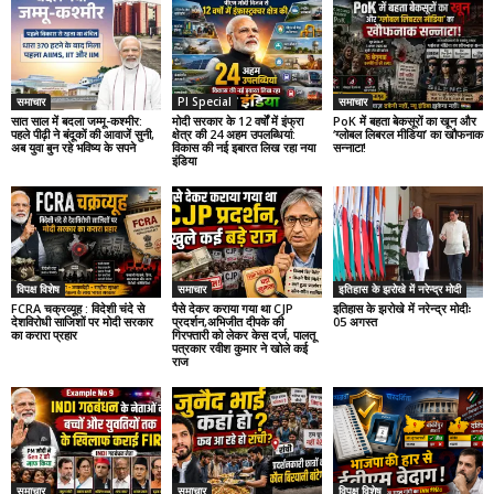
समाचार
PI Special
समाचार
सात साल में बदला जम्मू-कश्मीर:
मोदी सरकार के 12 वर्षों में इंफ्रा
PoK में बहता बेकसूरों का खून और
पहले पीढ़ी ने बंदूकों की आवाजें सुनी,
क्षेत्र की 24 अहम उपलब्धियां:
‘ग्लोबल लिबरल मीडिया’ का खौफनाक
अब युवा बुन रहे भविष्य के सपने
विकास की नई इबारत लिख रहा नया
सन्नाटा!
इंडिया
विपक्ष विशेष
समाचार
इतिहास के झरोखे में नरेन्द्र मोदी
FCRA चक्रव्यूह : विदेशी चंदे से
पैसे देकर कराया गया था CJP
इतिहास के झरोखे में नरेन्द्र मोदीः
देशविरोधी साजिशों पर मोदी सरकार
प्रदर्शन,अभिजीत दीपके की
05 अगस्त
का करारा प्रहार
गिरफ्तारी को लेकर केस दर्ज, पालतू
पत्रकार रवीश कुमार ने खोले कई
राज
समाचार
समाचार
विपक्ष विशेष