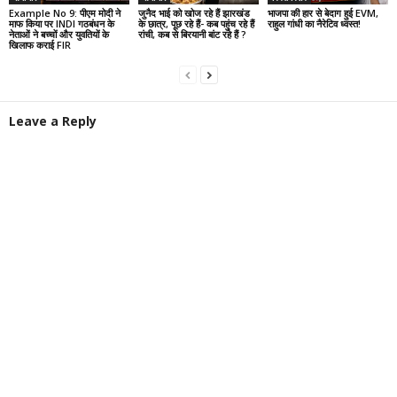
Example No 9: पीएम मोदी ने
जुनैद भाई को खोज रहे हैं झारखंड
भाजपा की हार से बेदाग हुई EVM,
माफ किया पर INDI गठबंधन के
के छात्र, पूछ रहे हैं- कब पहुंच रहे हैं
राहुल गांधी का नैरेटिव ध्वस्त!
नेताओं ने बच्चों और युवतियों के
रांची, कब से बिरयानी बांट रहे हैं ?
खिलाफ कराई FIR
Leave a Reply