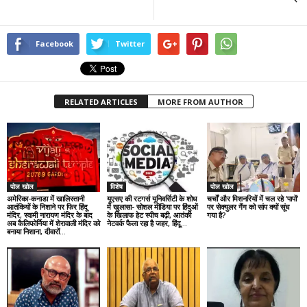
Facebook
Twitter
RELATED ARTICLES
MORE FROM AUTHOR
पोल खोल
विशेष
पोल खोल
अमेरिका-कनाडा में खालिस्तानी
यूएसए की रटगर्स यूनिवर्सिटी के शोध
चर्चों और मिशनरियों में चल रहे ‘पापों’
आतंकियों के निशाने पर फिर हिंदू
में खुलासा- सोशल मीडिया पर हिंदुओं
पर सेक्युलर गैंग को सांप क्यों सूंघ
मंदिर, स्वामी नारायण मंदिर के बाद
के खिलाफ हेट स्पीच बढ़ी, आतंकी
गया है?
अब कैलिफोर्निया में शेरावाली मंदिर को
नेटवर्क फैला रहा है जहर, हिंदू...
बनाया निशाना, दीवारों...