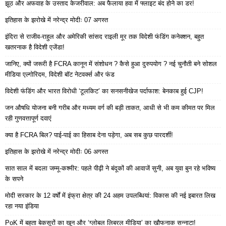
झूठ और अफवाह के उस्ताद केजरीवाल: अब फैलाया हवा में फ्लाइट बंद होने का डर!
इतिहास के झरोखे में नरेन्द्र मोदीः 07 अगस्त
इंदिरा से राजीव-राहुल और अमेरिकी सांसद राइली मूर तक विदेशी फंडिंग कनेक्शन, बहुत
खतरनाक है विदेशी एजेंडा!
जानिए, क्यों जरूरी है FCRA कानून में संशोधन ? कैसे हुआ दुरुपयोग ? नई चुनौती बने सोशल
मीडिया एल्गोरिदम, विदेशी बॉट नेटवर्क्स और फंड
विदेशी फंडिंग और भारत विरोधी ‘टूलकिट’ का सनसनीखेज पर्दाफाश: बेनकाब हुई CJP!
जन औषधि योजना बनी गरीब और मध्यम वर्ग की बड़ी ताकत, आधी से भी कम कीमत पर मिल
रही गुणवत्तापूर्ण दवाएं
क्या है FCRA बिल? पाई-पाई का हिसाब देना पड़ेगा, अब सब कुछ पारदर्शी!
इतिहास के झरोखे में नरेन्द्र मोदीः 06 अगस्त
सात साल में बदला जम्मू-कश्मीर: पहले पीढ़ी ने बंदूकों की आवाजें सुनी, अब युवा बुन रहे भविष्य
के सपने
मोदी सरकार के 12 वर्षों में इंफ्रा क्षेत्र की 24 अहम उपलब्धियां: विकास की नई इबारत लिख
रहा नया इंडिया
PoK में बहता बेकसूरों का खून और ‘ग्लोबल लिबरल मीडिया’ का खौफनाक सन्नाटा!