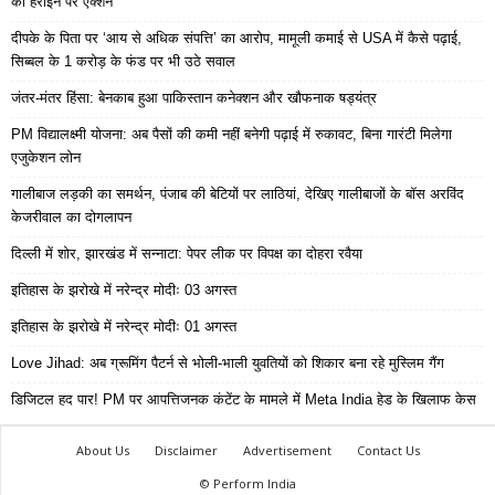
की हेरोइन पर एक्शन
दीपके के पिता पर ‘आय से अधिक संपत्ति’ का आरोप, मामूली कमाई से USA में कैसे पढ़ाई,
सिब्बल के 1 करोड़ के फंड पर भी उठे सवाल
जंतर-मंतर हिंसा: बेनकाब हुआ पाकिस्तान कनेक्शन और खौफनाक षड्यंत्र
PM विद्यालक्ष्मी योजना: अब पैसों की कमी नहीं बनेगी पढ़ाई में रुकावट, बिना गारंटी मिलेगा
एजुकेशन लोन
गालीबाज लड़की का समर्थन, पंजाब की बेटियों पर लाठियां, देखिए गालीबाजों के बॉस अरविंद
केजरीवाल का दोगलापन
दिल्ली में शोर, झारखंड में सन्नाटा: पेपर लीक पर विपक्ष का दोहरा रवैया
इतिहास के झरोखे में नरेन्द्र मोदीः 03 अगस्त
इतिहास के झरोखे में नरेन्द्र मोदीः 01 अगस्त
Love Jihad: अब ग्रूमिंग पैटर्न से भोली-भाली युवतियों को शिकार बना रहे मुस्लिम गैंग
डिजिटल हद पार! PM पर आपत्तिजनक कंटेंट के मामले में Meta India हेड के खिलाफ केस
About Us
Disclaimer
Advertisement
Contact Us
© Perform India