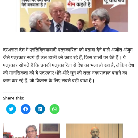
दरअसल देश में प्रतिक्रियावादी पत्रकारिता को बढ़ावा देने वाले अजीत अंजुम
जैसे पत्रकार स्वयं ही उस डाली को काट रहे हैं, जिस डाली पर बैठे हैं। ये
पत्रकार सोचते हैं कि उनकी पत्रकारिता से देश का भला हो रहा है, लेकिन देश
की मानसिकता को ये पत्रकार धीरे-धीरे घुन की तरह नकारात्मक बनाने का
काम कर रहे हैं, जो विकास के लिए सबसे बड़ी बाधा है।
Share this:
Click
Click
Click
Click
to
to
to
to
share
share
share
share
on
on
on
on
Twitter
Facebook
LinkedIn
WhatsApp
(Opens
(Opens
(Opens
(Opens
in
in
in
in
new
new
new
new
window)
window)
window)
window)