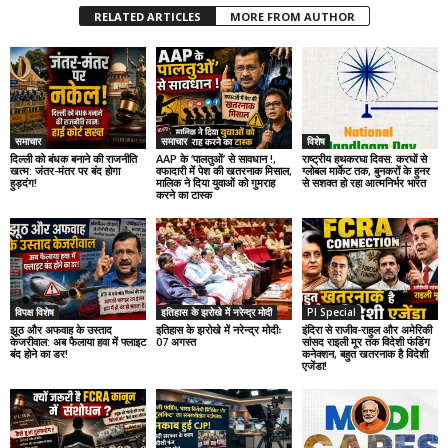
RELATED ARTICLES
MORE FROM AUTHOR
समाचार
समाचार
विशेष
दिल्ली को बंधक बनाने की राजनीति
AAP के ‘पालतुओं’ से सावधान !,
राष्ट्रीय हथकरघा दिवस: करघों से
खत्म: जंतर-मंतर पर बंद होगा
वफादारी में पेश की खतरनाक मिसाल,
ग्लोबल मार्केट तक, बुनकरों के हुनर
हुड़दंग!
मालिक ने दिया युवाओं को गुमराह
से सशक्त हो रहा आत्मनिर्भर भारत
करने का टास्क
विपक्ष विशेष
इतिहास के झरोखे में नरेन्द्र मोदी
PI Special
झूठ और अफवाह के उस्ताद
इतिहास के झरोखे में नरेन्द्र मोदीः
इंदिरा से राजीव-राहुल और अमेरिकी
केजरीवाल: अब फैलाया हवा में फ्लाइट
07 अगस्त
सांसद राइली मूर तक विदेशी फंडिंग
बंद होने का डर!
कनेक्शन, बहुत खतरनाक है विदेशी
एजेंडा!