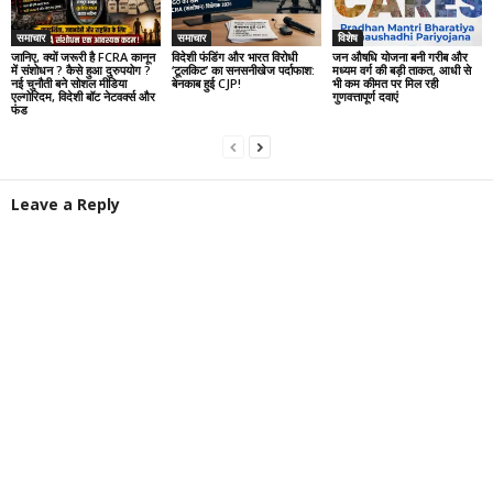
समाचार
समाचार
विशेष
जानिए, क्यों जरूरी है FCRA कानून
विदेशी फंडिंग और भारत विरोधी
जन औषधि योजना बनी गरीब और
में संशोधन ? कैसे हुआ दुरुपयोग ?
‘टूलकिट’ का सनसनीखेज पर्दाफाश:
मध्यम वर्ग की बड़ी ताकत, आधी से
नई चुनौती बने सोशल मीडिया
बेनकाब हुई CJP!
भी कम कीमत पर मिल रही
एल्गोरिदम, विदेशी बॉट नेटवर्क्स और
गुणवत्तापूर्ण दवाएं
फंड
Leave a Reply