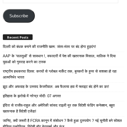
Your
Email
Address
Subscribe
Recent Posts
दिल्ली को बंधक बनाने की राजनीति खत्म: जंतर-मंतर पर बंद होगा हुड़दंग!
AAP के ‘पालतुओं’ से सावधान !, वफादारी में पेश की खतरनाक मिसाल, मालिक ने दिया
युवाओं को गुमराह करने का टास्क
राष्ट्रीय हथकरघा दिवस: करघों से ग्लोबल मार्केट तक, बुनकरों के हुनर से सशक्त हो रहा
आत्मनिर्भर भारत
झूठ और अफवाह के उस्ताद केजरीवाल: अब फैलाया हवा में फ्लाइट बंद होने का डर!
इतिहास के झरोखे में नरेन्द्र मोदीः 07 अगस्त
इंदिरा से राजीव-राहुल और अमेरिकी सांसद राइली मूर तक विदेशी फंडिंग कनेक्शन, बहुत
खतरनाक है विदेशी एजेंडा!
जानिए, क्यों जरूरी है FCRA कानून में संशोधन ? कैसे हुआ दुरुपयोग ? नई चुनौती बने सोशल
मीडिया एल्गोरिदम, विदेशी बॉट नेटवर्क्स और फंड