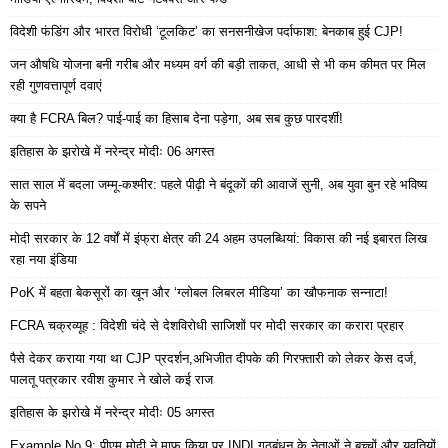
विदेशी फंडिंग और भारत विरोधी ‘टूलकिट’ का सनसनीखेज पर्दाफाश: बेनकाब हुई CJP!
जन औषधि योजना बनी गरीब और मध्यम वर्ग की बड़ी ताकत, आधी से भी कम कीमत पर मिल
रही गुणवत्तापूर्ण दवाएं
क्या है FCRA बिल? पाई-पाई का हिसाब देना पड़ेगा, अब सब कुछ पारदर्शी!
इतिहास के झरोखे में नरेन्द्र मोदीः 06 अगस्त
सात साल में बदला जम्मू-कश्मीर: पहले पीढ़ी ने बंदूकों की आवाजें सुनी, अब युवा बुन रहे भविष्य
के सपने
मोदी सरकार के 12 वर्षों में इंफ्रा क्षेत्र की 24 अहम उपलब्धियां: विकास की नई इबारत लिख
रहा नया इंडिया
PoK में बहता बेकसूरों का खून और ‘ग्लोबल लिबरल मीडिया’ का खौफनाक सन्नाटा!
FCRA चक्रव्यूह : विदेशी चंदे से देशविरोधी साजिशों पर मोदी सरकार का करारा प्रहार
पैसे देकर कराया गया था CJP प्रदर्शन,अभिजीत दीपके की गिरफ्तारी को लेकर केस दर्ज,
पालतू पत्रकार रवीश कुमार ने खोले कई राज
इतिहास के झरोखे में नरेन्द्र मोदीः 05 अगस्त
Example No 9: पीएम मोदी ने माफ किया पर INDI गठबंधन के नेताओं ने बच्चों और युवतियों