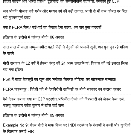
विदेशी फंडिंग और भारत विरोधी ‘टूलकिट’ का सनसनीखेज पर्दाफाश: बेनकाब हुई CJP!
जन औषधि योजना बनी गरीब और मध्यम वर्ग की बड़ी ताकत, आधी से भी कम कीमत पर मिल
रही गुणवत्तापूर्ण दवाएं
क्या है FCRA बिल? पाई-पाई का हिसाब देना पड़ेगा, अब सब कुछ पारदर्शी!
इतिहास के झरोखे में नरेन्द्र मोदीः 06 अगस्त
सात साल में बदला जम्मू-कश्मीर: पहले पीढ़ी ने बंदूकों की आवाजें सुनी, अब युवा बुन रहे भविष्य
के सपने
मोदी सरकार के 12 वर्षों में इंफ्रा क्षेत्र की 24 अहम उपलब्धियां: विकास की नई इबारत लिख
रहा नया इंडिया
PoK में बहता बेकसूरों का खून और ‘ग्लोबल लिबरल मीडिया’ का खौफनाक सन्नाटा!
FCRA चक्रव्यूह : विदेशी चंदे से देशविरोधी साजिशों पर मोदी सरकार का करारा प्रहार
पैसे देकर कराया गया था CJP प्रदर्शन,अभिजीत दीपके की गिरफ्तारी को लेकर केस दर्ज,
पालतू पत्रकार रवीश कुमार ने खोले कई राज
इतिहास के झरोखे में नरेन्द्र मोदीः 05 अगस्त
Example No 9: पीएम मोदी ने माफ किया पर INDI गठबंधन के नेताओं ने बच्चों और युवतियों
के खिलाफ कराई FIR