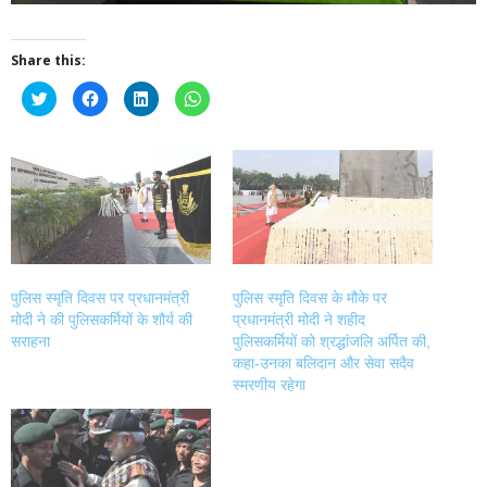
Share this:
Click
Click
Click
Click
to
to
to
to
share
share
share
share
on
on
on
on
Twitter
Facebook
LinkedIn
WhatsApp
(Opens
(Opens
(Opens
(Opens
in
in
in
in
new
new
new
new
window)
window)
window)
window)
पुलिस स्मृति दिवस पर प्रधानमंत्री
पुलिस स्मृति दिवस के मौके पर
मोदी ने की पुलिसकर्मियों के शौर्य की
प्रधानमंत्री मोदी ने शहीद
सराहना
पुलिसकर्मियों को श्रद्धांजलि अर्पित की,
कहा-उनका बलिदान और सेवा सदैव
स्मरणीय रहेगा