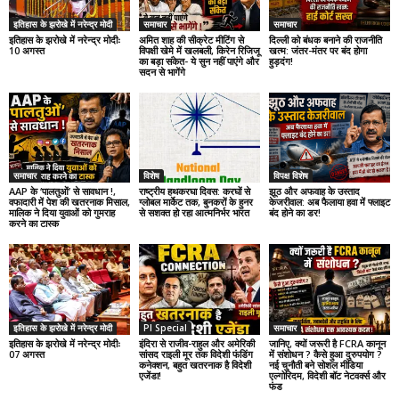
इतिहास के झरोखे में नरेन्द्र मोदी
समाचार
समाचार
इतिहास के झरोखे में नरेन्द्र मोदीः
अमित शाह की सीक्रेट मीटिंग से
दिल्ली को बंधक बनाने की राजनीति
10 अगस्त
विपक्षी खेमे में खलबली, किरेन रिजिजू
खत्म: जंतर-मंतर पर बंद होगा
का बड़ा संकेत- ये सुन नहीं पाएंगे और
हुड़दंग!
सदन से भागेंगे
समाचार
विशेष
विपक्ष विशेष
AAP के ‘पालतुओं’ से सावधान !,
राष्ट्रीय हथकरघा दिवस: करघों से
झूठ और अफवाह के उस्ताद
वफादारी में पेश की खतरनाक मिसाल,
ग्लोबल मार्केट तक, बुनकरों के हुनर
केजरीवाल: अब फैलाया हवा में फ्लाइट
मालिक ने दिया युवाओं को गुमराह
से सशक्त हो रहा आत्मनिर्भर भारत
बंद होने का डर!
करने का टास्क
इतिहास के झरोखे में नरेन्द्र मोदी
PI Special
समाचार
इतिहास के झरोखे में नरेन्द्र मोदीः
इंदिरा से राजीव-राहुल और अमेरिकी
जानिए, क्यों जरूरी है FCRA कानून
07 अगस्त
सांसद राइली मूर तक विदेशी फंडिंग
में संशोधन ? कैसे हुआ दुरुपयोग ?
कनेक्शन, बहुत खतरनाक है विदेशी
नई चुनौती बने सोशल मीडिया
एजेंडा!
एल्गोरिदम, विदेशी बॉट नेटवर्क्स और
फंड