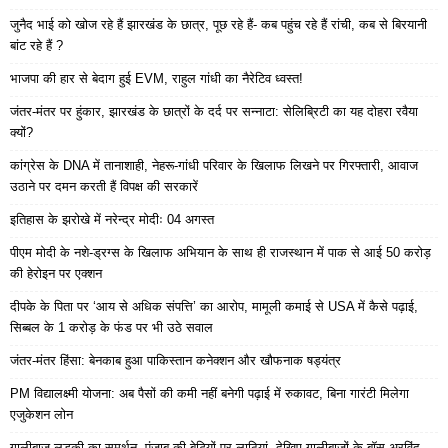
जुनैद भाई को खोज रहे हैं झारखंड के छात्र, पूछ रहे हैं- कब पहुंच रहे हैं रांची, कब से बिरयानी
बांट रहे हैं ?
भाजपा की हार से बेदाग हुई EVM, राहुल गांधी का नैरेटिव ध्वस्त!
जंतर-मंतर पर हुंकार, झारखंड के छात्रों के दर्द पर सन्नाटा: सेलिब्रिटी का यह दोहरा रवैया
क्यों?
कांग्रेस के DNA में तानाशाही, नेहरू-गांधी परिवार के खिलाफ लिखने पर गिरफ्तारी, आवाज
उठाने पर दमन करती हैं विपक्ष की सरकारें
इतिहास के झरोखे में नरेन्द्र मोदीः 04 अगस्त
पीएम मोदी के नशे-ड्रग्स के खिलाफ अभियान के साथ ही राजस्थान में पाक से आई 50 करोड़
की हेरोइन पर एक्शन
दीपके के पिता पर ‘आय से अधिक संपत्ति’ का आरोप, मामूली कमाई से USA में कैसे पढ़ाई,
सिब्बल के 1 करोड़ के फंड पर भी उठे सवाल
जंतर-मंतर हिंसा: बेनकाब हुआ पाकिस्तान कनेक्शन और खौफनाक षड्यंत्र
PM विद्यालक्ष्मी योजना: अब पैसों की कमी नहीं बनेगी पढ़ाई में रुकावट, बिना गारंटी मिलेगा
एजुकेशन लोन
गालीबाज लड़की का समर्थन, पंजाब की बेटियों पर लाठियां, देखिए गालीबाजों के बॉस अरविंद