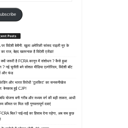
ss
ubscribe
cent Posts
र विदेशी बेचैनी: खुला अमेरिकी सांसद राइली मूर के
 का राज, बेहद खतरनाक है विदेशी एजेंडा!
 क्यों जरूरी है FCRA कानून में संशोधन ? कैसे हुआ
ोग ? नई चुनौती बने सोशल मीडिया एल्गोरिदम, विदेशी बॉट
क्स और फंड
 फंडिंग और भारत विरोधी ‘टूलकिट’ का सनसनीखेज
ाश: बेनकाब हुई CJP!
ि योजना बनी गरीब और मध्यम वर्ग की बड़ी ताकत, आधी
कम कीमत पर मिल रही गुणवत्तापूर्ण दवाएं
ै FCRA बिल? पाई-पाई का हिसाब देना पड़ेगा, अब सब कुछ
!