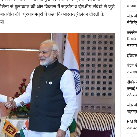
भाजपा 
रीसेना से मुलाकात की और विकास में सहयोग व दोपक्षीय संबंधों से जुड़े
क बातचीत की।प्रधानमंत्री ने कहा कि भारत-श्रीलंका दोस्ती के
जंतर-मं
िया।
सेलिब्र
कांग्र
लिखने 
सरकारे
इतिहास 
पीएम म
राजस्थ
दीपके 
कमाई स
उठे स
जंतर-म
षड्यंत्
PM विद्
रुकावट