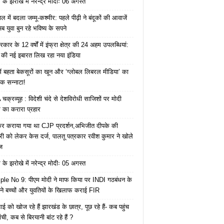
के झरोखे में नरेन्द्र मोदीः 06 अगस्त
 में बदला जम्मू-कश्मीर: पहले पीढ़ी ने बंदूकों की आवाजें
ब युवा बुन रहे भविष्य के सपने
कार के 12 वर्षों में इंफ्रा क्षेत्र की 24 अहम उपलब्धियां:
की नई इबारत लिख रहा नया इंडिया
ं बहता बेकसूरों का खून और ‘ग्लोबल लिबरल मीडिया’ का
क सन्नाटा!
क्रव्यूह : विदेशी चंदे से देशविरोधी साजिशों पर मोदी
का करारा प्रहार
ेकर कराया गया था CJP प्रदर्शन,अभिजीत दीपके की
ारी को लेकर केस दर्ज, पालतू पत्रकार रवीश कुमार ने खोले
ज
के झरोखे में नरेन्द्र मोदीः 05 अगस्त
le No 9: पीएम मोदी ने माफ किया पर INDI गठबंधन के
 ने बच्चों और युवतियों के खिलाफ कराई FIR
ाई को खोज रहे हैं झारखंड के छात्र, पूछ रहे हैं- कब पहुंच
रांची, कब से बिरयानी बांट रहे हैं ?