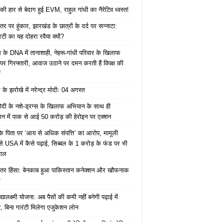
की हार से बेदाग हुई EVM, राहुल गांधी का नैरेटिव ध्वस्त!
तर पर हुंकार, झारखंड के छात्रों के दर्द पर सन्नाटा:
िटी का यह दोहरा रवैया क्यों?
ेस के DNA में तानाशाही, नेहरू-गांधी परिवार के खिलाफ
पर गिरफ्तारी, आवाज उठाने पर दमन करती हैं विपक्ष की
ं
के झरोखे में नरेन्द्र मोदीः 04 अगस्त
ोदी के नशे-ड्रग्स के खिलाफ अभियान के साथ ही
ान में पाक से आई 50 करोड़ की हेरोइन पर एक्शन
के पिता पर ‘आय से अधिक संपत्ति’ का आरोप, मामूली
े USA में कैसे पढ़ाई, सिब्बल के 1 करोड़ के फंड पर भी
वाल
ंतर हिंसा: बेनकाब हुआ पाकिस्तान कनेक्शन और खौफनाक
र
यालक्ष्मी योजना: अब पैसों की कमी नहीं बनेगी पढ़ाई में
, बिना गारंटी मिलेगा एजुकेशन लोन