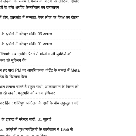
ज लड़की का समर्थन, पंजाब की बेटियों पर लाठियां, देखिए
जों के बॉस अरविंद केजरीवाल का दोगलापन
में शोर, झारखंड में सन्नाटा: पेपर लीक पर विपक्ष का दोहरा
के झरोखे में नरेन्द्र मोदीः 03 अगस्त
के झरोखे में नरेन्द्र मोदीः 01 अगस्त
ihad: अब ग्रूमिंग पैटर्न से भोली-भाली युवतियों को
ना रहे मुस्लिम गैंग
 हद पार! PM पर आपत्तिजनक कंटेंट के मामले में Meta
हेड के खिलाफ केस
ं आग लगाना चाहते हैं राहुल गांधी, आलाकमान के मिशन को
ा रहे खड़गे, मनुस्मृति को बनाया हथियार
तर हिंसा: शांतिपूर्ण आंदोलन के दावों के बीच लहूलुहान वर्दी
च
के झरोखे में नरेन्द्र मोदीः 31 जुलाई
: कांग्रेसी प्रधानमंत्रियों के कार्यकाल में 1956 से
क पेपर लीक का पूरा काला चिठ्ठा