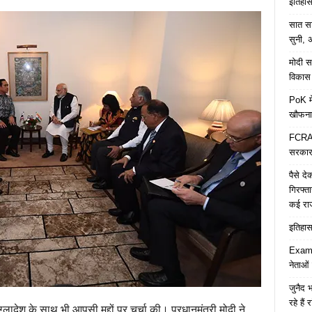
इतिहास 
सात साल
सुनी, अ
मोदी सर
विकास 
PoK मे
खौफना
FCRA च
सरकार 
पैसे द
गिरफ्त
कई रा
इतिहास 
Examp
नेताओं
जुनैद भ
रहे हैं 
्लादेश के साथ भी आपसी मुद्दों पर चर्चा की। प्रधानमंत्री मोदी ने