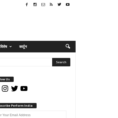
विशेष
कार्टून
low Us
book
Instagram
Twitter
YouTube
bscribe Perform India