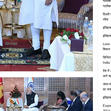
गालीबा
गालीबा
दिल्ली 
रवैया
इतिहास 
इतिहास 
Love J
शिकार ब
डिजिटल
India 
देश मे
आगे बढ़
जंतर-मं
का स
इतिहास 
Expose
2014 त