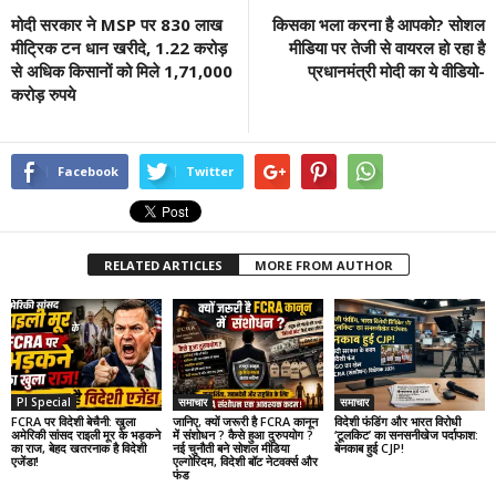
मोदी सरकार ने MSP पर 830 लाख
किसका भला करना है आपको? सोशल
मीट्रिक टन धान खरीदे, 1.22 करोड़
मीडिया पर तेजी से वायरल हो रहा है
से अधिक किसानों को मिले 1,71,000
प्रधानमंत्री मोदी का ये वीडियो-
करोड़ रुपये
Facebook
Twitter
RELATED ARTICLES
MORE FROM AUTHOR
PI Special
समाचार
समाचार
FCRA पर विदेशी बेचैनी: खुला
जानिए, क्यों जरूरी है FCRA कानून
विदेशी फंडिंग और भारत विरोधी
अमेरिकी सांसद राइली मूर के भड़कने
में संशोधन ? कैसे हुआ दुरुपयोग ?
‘टूलकिट’ का सनसनीखेज पर्दाफाश:
का राज, बेहद खतरनाक है विदेशी
नई चुनौती बने सोशल मीडिया
बेनकाब हुई CJP!
एजेंडा!
एल्गोरिदम, विदेशी बॉट नेटवर्क्स और
फंड