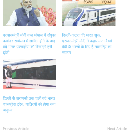
in
in
in
in
new
new
new
new
window)
window)
window)
window)
प्रधानमंत्री मोदी कल भोपाल में संयुक्त
दिल्ली-कटरा वंदे भारत शुरू,
कमांडर सम्मेलन में शामिल होने के बाद
प्रधानमंत्री मोदी ने कहा- माता वैष्णो
वंदे भारत एक्सप्रेस को दिखाएंगे हरी
देवी के भक्तों के लिए है नवरात्रि का
झंडी
उपहार
दिल्ली से वाराणसी तक चली वंदे भारत
एक्सप्रेस ट्रेन, यात्रियों को होगा नया
अनुभव
Previous Article
Next Article