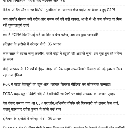
मीडिया एल्गोरिदम, विदेशी बॉट नेटवर्क्स और फंड
विदेशी फंडिंग और भारत विरोधी ‘टूलकिट’ का सनसनीखेज पर्दाफाश: बेनकाब हुई CJP!
जन औषधि योजना बनी गरीब और मध्यम वर्ग की बड़ी ताकत, आधी से भी कम कीमत पर मिल
रही गुणवत्तापूर्ण दवाएं
क्या है FCRA बिल? पाई-पाई का हिसाब देना पड़ेगा, अब सब कुछ पारदर्शी!
इतिहास के झरोखे में नरेन्द्र मोदीः 06 अगस्त
सात साल में बदला जम्मू-कश्मीर: पहले पीढ़ी ने बंदूकों की आवाजें सुनी, अब युवा बुन रहे भविष्य
के सपने
मोदी सरकार के 12 वर्षों में इंफ्रा क्षेत्र की 24 अहम उपलब्धियां: विकास की नई इबारत लिख
रहा नया इंडिया
PoK में बहता बेकसूरों का खून और ‘ग्लोबल लिबरल मीडिया’ का खौफनाक सन्नाटा!
FCRA चक्रव्यूह : विदेशी चंदे से देशविरोधी साजिशों पर मोदी सरकार का करारा प्रहार
पैसे देकर कराया गया था CJP प्रदर्शन,अभिजीत दीपके की गिरफ्तारी को लेकर केस दर्ज,
पालतू पत्रकार रवीश कुमार ने खोले कई राज
इतिहास के झरोखे में नरेन्द्र मोदीः 05 अगस्त