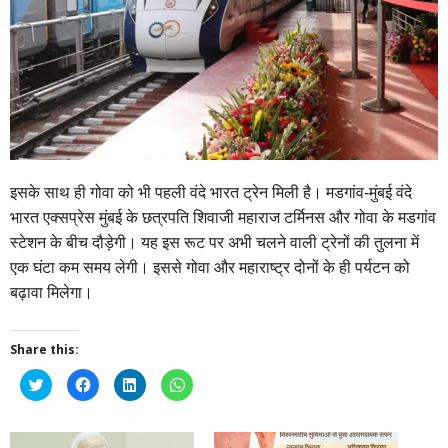
इसके साथ ही गोवा को भी पहली वंदे भारत ट्रेन मिली है। मडगांव-मुंबई वंदे
भारत एक्सप्रेस मुंबई के छत्रपति शिवाजी महाराज टर्मिनस और गोवा के मडगांव
स्टेशन के बीच दौड़ेगी। यह इस रूट पर अभी चलने वाली ट्रेनों की तुलना में
एक घंटा कम समय लेगी। इससे गोवा और महाराष्ट्र दोनों के ही पर्यटन को
बढ़ावा मिलेगा।
Share this:
Click
Click
Click
Click
to
to
to
to
share
share
share
share
on
on
on
on
Twitter
Facebook
LinkedIn
WhatsApp
(Opens
(Opens
(Opens
(Opens