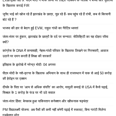
Example No 9: पीएम मोदी ने माफ किया पर INDI गठबंधन के नेताओं ने बच्चों और युवतियों
के खिलाफ कराई FIR
जुनैद भाई को खोज रहे हैं झारखंड के छात्र, पूछ रहे हैं- कब पहुंच रहे हैं रांची, कब से बिरयानी
बांट रहे हैं ?
भाजपा की हार से बेदाग हुई EVM, राहुल गांधी का नैरेटिव ध्वस्त!
जंतर-मंतर पर हुंकार, झारखंड के छात्रों के दर्द पर सन्नाटा: सेलिब्रिटी का यह दोहरा रवैया
क्यों?
कांग्रेस के DNA में तानाशाही, नेहरू-गांधी परिवार के खिलाफ लिखने पर गिरफ्तारी, आवाज
उठाने पर दमन करती हैं विपक्ष की सरकारें
इतिहास के झरोखे में नरेन्द्र मोदीः 04 अगस्त
पीएम मोदी के नशे-ड्रग्स के खिलाफ अभियान के साथ ही राजस्थान में पाक से आई 50 करोड़
की हेरोइन पर एक्शन
दीपके के पिता पर ‘आय से अधिक संपत्ति’ का आरोप, मामूली कमाई से USA में कैसे पढ़ाई,
सिब्बल के 1 करोड़ के फंड पर भी उठे सवाल
जंतर-मंतर हिंसा: बेनकाब हुआ पाकिस्तान कनेक्शन और खौफनाक षड्यंत्र
PM विद्यालक्ष्मी योजना: अब पैसों की कमी नहीं बनेगी पढ़ाई में रुकावट, बिना गारंटी मिलेगा
एजुकेशन लोन