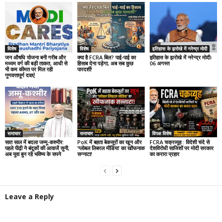
विशेष
विशेष
इतिहास के झरोखे में नरेन्द्र मोदी
जन औषधि योजना बनी गरीब और
क्या है FCRA बिल? पाई-पाई का
इतिहास के झरोखे में नरेन्द्र मोदीः
मध्यम वर्ग की बड़ी ताकत, आधी से
हिसाब देना पड़ेगा, अब सब कुछ
06 अगस्त
भी कम कीमत पर मिल रही
पारदर्शी!
गुणवत्तापूर्ण दवाएं
समाचार
समाचार
विपक्ष विशेष
सात साल में बदला जम्मू-कश्मीर:
PoK में बहता बेकसूरों का खून और
FCRA चक्रव्यूह : विदेशी चंदे से
पहले पीढ़ी ने बंदूकों की आवाजें सुनी,
‘ग्लोबल लिबरल मीडिया’ का खौफनाक
देशविरोधी साजिशों पर मोदी सरकार
अब युवा बुन रहे भविष्य के सपने
सन्नाटा!
का करारा प्रहार
Leave a Reply