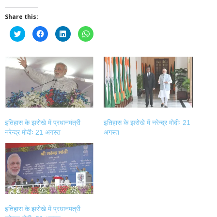
Share this:
Click
Click
Click
Click
to
to
to
to
share
share
share
share
on
on
on
on
Twitter
Facebook
LinkedIn
WhatsApp
(Opens
(Opens
(Opens
(Opens
in
in
in
in
new
new
new
new
window)
window)
window)
window)
इतिहास के झरोखे में प्रधानमंत्री
इतिहास के झरोखे में नरेन्द्र मोदीः 21
नरेन्द्र मोदीः 21 अगस्त
अगस्त
इतिहास के झरोखे में प्रधानमंत्री