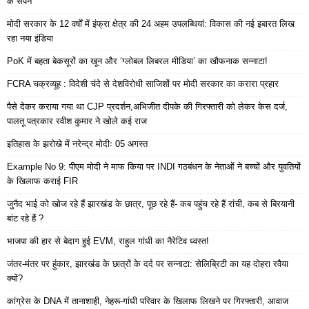
के सपने
मोदी सरकार के 12 वर्षों में इंफ्रा क्षेत्र की 24 अहम उपलब्धियां: विकास की नई इबारत लिख
रहा नया इंडिया
PoK में बहता बेकसूरों का खून और ‘ग्लोबल लिबरल मीडिया’ का खौफनाक सन्नाटा!
FCRA चक्रव्यूह : विदेशी चंदे से देशविरोधी साजिशों पर मोदी सरकार का करारा प्रहार
पैसे देकर कराया गया था CJP प्रदर्शन,अभिजीत दीपके की गिरफ्तारी को लेकर केस दर्ज,
पालतू पत्रकार रवीश कुमार ने खोले कई राज
इतिहास के झरोखे में नरेन्द्र मोदीः 05 अगस्त
Example No 9: पीएम मोदी ने माफ किया पर INDI गठबंधन के नेताओं ने बच्चों और युवतियों
के खिलाफ कराई FIR
जुनैद भाई को खोज रहे हैं झारखंड के छात्र, पूछ रहे हैं- कब पहुंच रहे हैं रांची, कब से बिरयानी
बांट रहे हैं ?
भाजपा की हार से बेदाग हुई EVM, राहुल गांधी का नैरेटिव ध्वस्त!
जंतर-मंतर पर हुंकार, झारखंड के छात्रों के दर्द पर सन्नाटा: सेलिब्रिटी का यह दोहरा रवैया
क्यों?
कांग्रेस के DNA में तानाशाही, नेहरू-गांधी परिवार के खिलाफ लिखने पर गिरफ्तारी, आवाज