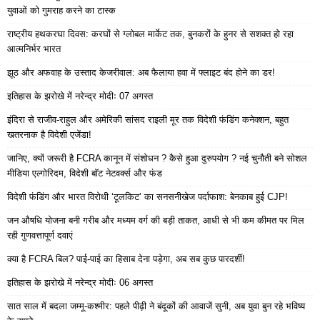
युवाओं को गुमराह करने का टास्क
राष्ट्रीय हथकरघा दिवस: करघों से ग्लोबल मार्केट तक, बुनकरों के हुनर से सशक्त हो रहा
आत्मनिर्भर भारत
झूठ और अफवाह के उस्ताद केजरीवाल: अब फैलाया हवा में फ्लाइट बंद होने का डर!
इतिहास के झरोखे में नरेन्द्र मोदीः 07 अगस्त
इंदिरा से राजीव-राहुल और अमेरिकी सांसद राइली मूर तक विदेशी फंडिंग कनेक्शन, बहुत
खतरनाक है विदेशी एजेंडा!
जानिए, क्यों जरूरी है FCRA कानून में संशोधन ? कैसे हुआ दुरुपयोग ? नई चुनौती बने सोशल
मीडिया एल्गोरिदम, विदेशी बॉट नेटवर्क्स और फंड
विदेशी फंडिंग और भारत विरोधी ‘टूलकिट’ का सनसनीखेज पर्दाफाश: बेनकाब हुई CJP!
जन औषधि योजना बनी गरीब और मध्यम वर्ग की बड़ी ताकत, आधी से भी कम कीमत पर मिल
रही गुणवत्तापूर्ण दवाएं
क्या है FCRA बिल? पाई-पाई का हिसाब देना पड़ेगा, अब सब कुछ पारदर्शी!
इतिहास के झरोखे में नरेन्द्र मोदीः 06 अगस्त
सात साल में बदला जम्मू-कश्मीर: पहले पीढ़ी ने बंदूकों की आवाजें सुनी, अब युवा बुन रहे भविष्य