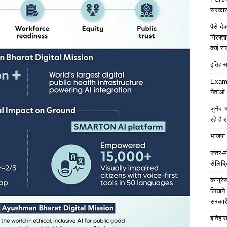
सरकार 
पैसे द
गिरफ्त
कई रा
इतिहास 
Examp
नेताओं
जुनैद भ
रहे हैं 
भाजपा 
जंतर-मं
सेलिब्र
कांग्र
लिखने 
सरकारे
इतिहास 