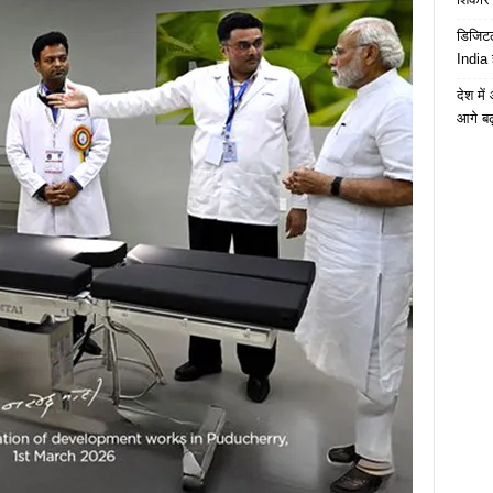
डिजिटल
India 
देश मे
आगे बढ़