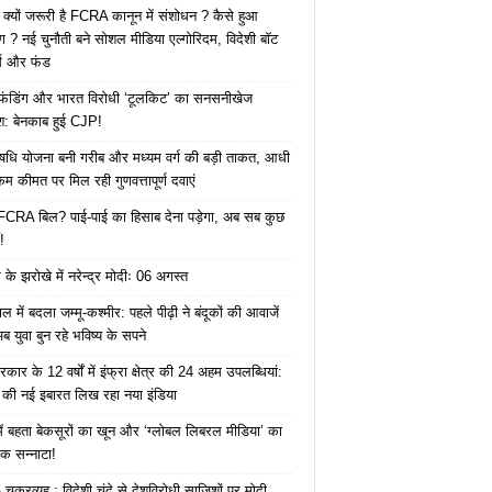
 क्यों जरूरी है FCRA कानून में संशोधन ? कैसे हुआ
ोग ? नई चुनौती बने सोशल मीडिया एल्गोरिदम, विदेशी बॉट
क्स और फंड
 फंडिंग और भारत विरोधी ‘टूलकिट’ का सनसनीखेज
ाश: बेनकाब हुई CJP!
ि योजना बनी गरीब और मध्यम वर्ग की बड़ी ताकत, आधी
कम कीमत पर मिल रही गुणवत्तापूर्ण दवाएं
ै FCRA बिल? पाई-पाई का हिसाब देना पड़ेगा, अब सब कुछ
!
के झरोखे में नरेन्द्र मोदीः 06 अगस्त
 में बदला जम्मू-कश्मीर: पहले पीढ़ी ने बंदूकों की आवाजें
ब युवा बुन रहे भविष्य के सपने
कार के 12 वर्षों में इंफ्रा क्षेत्र की 24 अहम उपलब्धियां:
की नई इबारत लिख रहा नया इंडिया
ं बहता बेकसूरों का खून और ‘ग्लोबल लिबरल मीडिया’ का
क सन्नाटा!
क्रव्यूह : विदेशी चंदे से देशविरोधी साजिशों पर मोदी