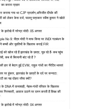
का करारा प्रहार
ेकर कराया गया था CJP प्रदर्शन,अभिजीत दीपके की
ारी को लेकर केस दर्ज, पालतू पत्रकार रवीश कुमार ने खोले
ज
के झरोखे में नरेन्द्र मोदीः 05 अगस्त
le No 9: पीएम मोदी ने माफ किया पर INDI गठबंधन के
 ने बच्चों और युवतियों के खिलाफ कराई FIR
ाई को खोज रहे हैं झारखंड के छात्र, पूछ रहे हैं- कब पहुंच
रांची, कब से बिरयानी बांट रहे हैं ?
की हार से बेदाग हुई EVM, राहुल गांधी का नैरेटिव ध्वस्त!
तर पर हुंकार, झारखंड के छात्रों के दर्द पर सन्नाटा:
िटी का यह दोहरा रवैया क्यों?
ेस के DNA में तानाशाही, नेहरू-गांधी परिवार के खिलाफ
पर गिरफ्तारी, आवाज उठाने पर दमन करती हैं विपक्ष की
ं
के झरोखे में नरेन्द्र मोदीः 04 अगस्त