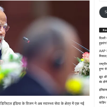
Your
Email
Addre
S
Re
दिल्ली
हुड़दंग!
AAP के
मिसाल,
राष्ट्
हुनर स
झूठ और
बंद हो
इतिहास 
इंदिरा
फंडिंग
 डिजिटल इंडिया के विजन ने अब स्वास्थ्य सेवा के क्षेत्र में एक नई