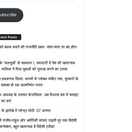
ss
ubscribe
cent Posts
 को बंधक बनाने की राजनीति खत्म: जंतर-मंतर पर बंद होगा
 ‘पालतुओं’ से सावधान !, वफादारी में पेश की खतरनाक
 मालिक ने दिया युवाओं को गुमराह करने का टास्क
रीय हथकरघा दिवस: करघों से ग्लोबल मार्केट तक, बुनकरों के
े सशक्त हो रहा आत्मनिर्भर भारत
 अफवाह के उस्ताद केजरीवाल: अब फैलाया हवा में फ्लाइट
ने का डर!
के झरोखे में नरेन्द्र मोदीः 07 अगस्त
 से राजीव-राहुल और अमेरिकी सांसद राइली मूर तक विदेशी
 कनेक्शन, बहुत खतरनाक है विदेशी एजेंडा!