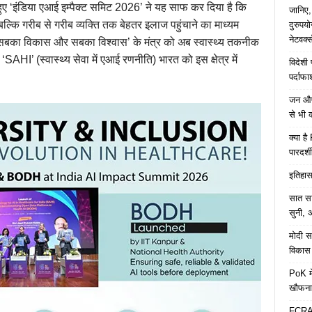
न हुए ‘इंडिया एआई इम्पैक्ट समिट 2026’ ने यह साफ कर दिया है कि
जानिए,
ि गरीब से गरीब व्यक्ति तक बेहतर इलाज पहुंचाने का माध्यम
दुरुपय
नेटवर्
थ, सबका विकास और सबका विश्वास’ के मंत्र को अब स्वास्थ्य तकनीक
 ‘SAHI’ (स्वास्थ्य सेवा में एआई रणनीति) भारत को इस क्षेत्र में
विदेशी
पर्दाफ
जन औषध
से भी 
क्या ह
पारदर्शी
इतिहास 
सात साल
सुनी, अ
मोदी सर
विकास 
PoK मे
खौफना
FCRA च