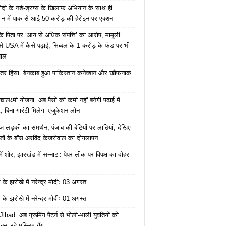
ोदी के नशे-ड्रग्स के खिलाफ अभियान के साथ ही
ान में पाक से आई 50 करोड़ की हेरोइन पर एक्शन
के पिता पर ‘आय से अधिक संपत्ति’ का आरोप, मामूली
े USA में कैसे पढ़ाई, सिब्बल के 1 करोड़ के फंड पर भी
वाल
ंतर हिंसा: बेनकाब हुआ पाकिस्तान कनेक्शन और खौफनाक
र
यालक्ष्मी योजना: अब पैसों की कमी नहीं बनेगी पढ़ाई में
, बिना गारंटी मिलेगा एजुकेशन लोन
ज लड़की का समर्थन, पंजाब की बेटियों पर लाठियां, देखिए
जों के बॉस अरविंद केजरीवाल का दोगलापन
में शोर, झारखंड में सन्नाटा: पेपर लीक पर विपक्ष का दोहरा
के झरोखे में नरेन्द्र मोदीः 03 अगस्त
के झरोखे में नरेन्द्र मोदीः 01 अगस्त
ihad: अब ग्रूमिंग पैटर्न से भोली-भाली युवतियों को
ना रहे मुस्लिम गैंग