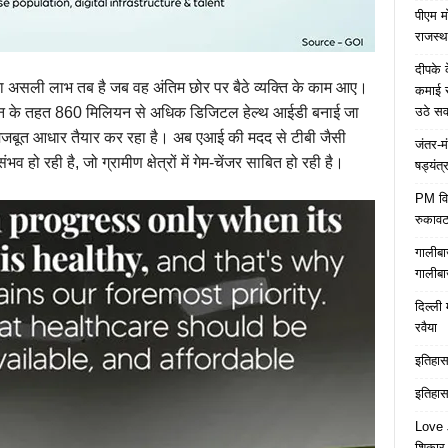
पीएम म
राजस्थ
दीपके 
का असली लाभ तब है जब वह अंतिम छोर पर बैठे व्यक्ति के काम आए।
कमाई स
उठे स
न के तहत 860 मिलियन से अधिक डिजिटल हेल्थ आईडी बनाई जा
मजबूत आधार तैयार कर रहा है। अब एआई की मदद से टीबी जैसी
जंतर-म
व हो रही है, जो ग्रामीण क्षेत्रों में गेम-चेंजर साबित हो रही है।
षड्यंत्
PM विद्
रुकावट
गालीबा
गालीबा
दिल्ली 
रवैया
इतिहास 
इतिहास 
Love J
शिकार ब