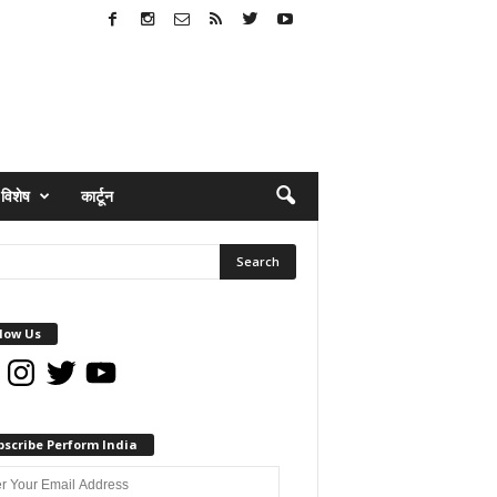
विशेष
कार्टून
low Us
book
Instagram
Twitter
YouTube
bscribe Perform India