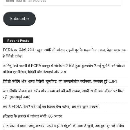
Your
Email
Address
Subscribe
Recent Posts
FCRA पर विदेशी बेचैनी: खुला अमेरिकी सांसद राइली मूर के भड़कने का राज, बेहद खतरनाक
है विदेशी एजेंडा!
जानिए, क्यों जरूरी है FCRA कानून में संशोधन ? कैसे हुआ दुरुपयोग ? नई चुनौती बने सोशल
मीडिया एल्गोरिदम, विदेशी बॉट नेटवर्क्स और फंड
विदेशी फंडिंग और भारत विरोधी ‘टूलकिट’ का सनसनीखेज पर्दाफाश: बेनकाब हुई CJP!
जन औषधि योजना बनी गरीब और मध्यम वर्ग की बड़ी ताकत, आधी से भी कम कीमत पर मिल
रही गुणवत्तापूर्ण दवाएं
क्या है FCRA बिल? पाई-पाई का हिसाब देना पड़ेगा, अब सब कुछ पारदर्शी!
इतिहास के झरोखे में नरेन्द्र मोदीः 06 अगस्त
सात साल में बदला जम्मू-कश्मीर: पहले पीढ़ी ने बंदूकों की आवाजें सुनी, अब युवा बुन रहे भविष्य