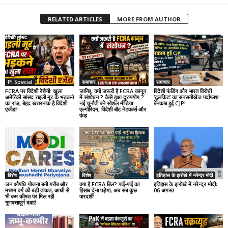
RELATED ARTICLES
MORE FROM AUTHOR
PI Special
समाचार
समाचार
FCRA पर विदेशी बेचैनी: खुला
जानिए, क्यों जरूरी है FCRA कानून
विदेशी फंडिंग और भारत विरोधी
अमेरिकी सांसद राइली मूर के भड़कने
में संशोधन ? कैसे हुआ दुरुपयोग ?
‘टूलकिट’ का सनसनीखेज पर्दाफाश:
का राज, बेहद खतरनाक है विदेशी
नई चुनौती बने सोशल मीडिया
बेनकाब हुई CJP!
एजेंडा!
एल्गोरिदम, विदेशी बॉट नेटवर्क्स और
फंड
विशेष
विशेष
इतिहास के झरोखे में नरेन्द्र मोदी
जन औषधि योजना बनी गरीब और
क्या है FCRA बिल? पाई-पाई का
इतिहास के झरोखे में नरेन्द्र मोदीः
मध्यम वर्ग की बड़ी ताकत, आधी से
हिसाब देना पड़ेगा, अब सब कुछ
06 अगस्त
भी कम कीमत पर मिल रही
पारदर्शी!
गुणवत्तापूर्ण दवाएं