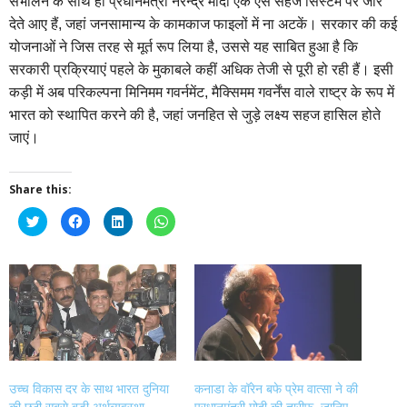
संभालने के साथ ही प्रधानमंत्री नरेन्द्र मोदी एक ऐसे सहज सिस्टम पर जोर
देते आए हैं, जहां जनसामान्य के कामकाज फाइलों में ना अटकें। सरकार की कई
योजनाओं ने जिस तरह से मूर्त रूप लिया है, उससे यह साबित हुआ है कि
सरकारी प्रक्रियाएं पहले के मुकाबले कहीं अधिक तेजी से पूरी हो रही हैं। इसी
कड़ी में अब परिकल्पना मिनिमम गवर्नमेंट, मैक्सिमम गवर्नेंस वाले राष्ट्र के रूप में
भारत को स्थापित करने की है, जहां जनहित से जुड़े लक्ष्य सहज हासिल होते
जाएं।
Share this:
Click
Click
Click
Click
to
to
to
to
share
share
share
share
on
on
on
on
Twitter
Facebook
LinkedIn
WhatsApp
(Opens
(Opens
(Opens
(Opens
in
in
in
in
new
new
new
new
window)
window)
window)
window)
उच्च विकास दर के साथ भारत दुनिया
कनाडा के वॉरेन बफे प्रेम वात्सा ने की
की छठी सबसे बड़ी अर्थव्यवस्था
प्रधानमंत्री मोदी की तारीफ, जानिए