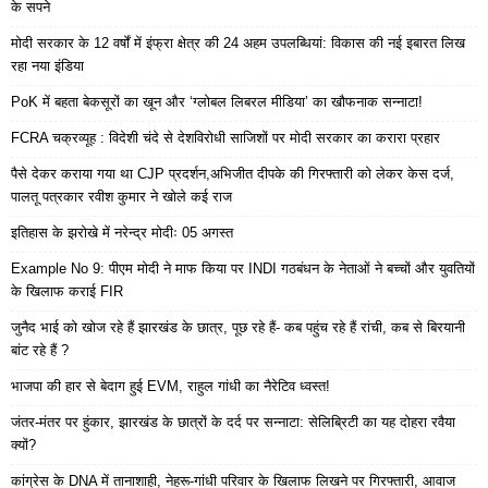
के सपने
मोदी सरकार के 12 वर्षों में इंफ्रा क्षेत्र की 24 अहम उपलब्धियां: विकास की नई इबारत लिख
रहा नया इंडिया
PoK में बहता बेकसूरों का खून और ‘ग्लोबल लिबरल मीडिया’ का खौफनाक सन्नाटा!
FCRA चक्रव्यूह : विदेशी चंदे से देशविरोधी साजिशों पर मोदी सरकार का करारा प्रहार
पैसे देकर कराया गया था CJP प्रदर्शन,अभिजीत दीपके की गिरफ्तारी को लेकर केस दर्ज,
पालतू पत्रकार रवीश कुमार ने खोले कई राज
इतिहास के झरोखे में नरेन्द्र मोदीः 05 अगस्त
Example No 9: पीएम मोदी ने माफ किया पर INDI गठबंधन के नेताओं ने बच्चों और युवतियों
के खिलाफ कराई FIR
जुनैद भाई को खोज रहे हैं झारखंड के छात्र, पूछ रहे हैं- कब पहुंच रहे हैं रांची, कब से बिरयानी
बांट रहे हैं ?
भाजपा की हार से बेदाग हुई EVM, राहुल गांधी का नैरेटिव ध्वस्त!
जंतर-मंतर पर हुंकार, झारखंड के छात्रों के दर्द पर सन्नाटा: सेलिब्रिटी का यह दोहरा रवैया
क्यों?
कांग्रेस के DNA में तानाशाही, नेहरू-गांधी परिवार के खिलाफ लिखने पर गिरफ्तारी, आवाज