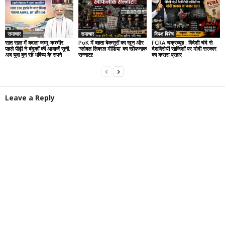
समाचार
समाचार
विपक्ष विशेष
सात साल में बदला जम्मू-कश्मीर:
PoK में बहता बेकसूरों का खून और
FCRA चक्रव्यूह : विदेशी चंदे से
पहले पीढ़ी ने बंदूकों की आवाजें सुनी,
‘ग्लोबल लिबरल मीडिया’ का खौफनाक
देशविरोधी साजिशों पर मोदी सरकार
अब युवा बुन रहे भविष्य के सपने
सन्नाटा!
का करारा प्रहार
Leave a Reply