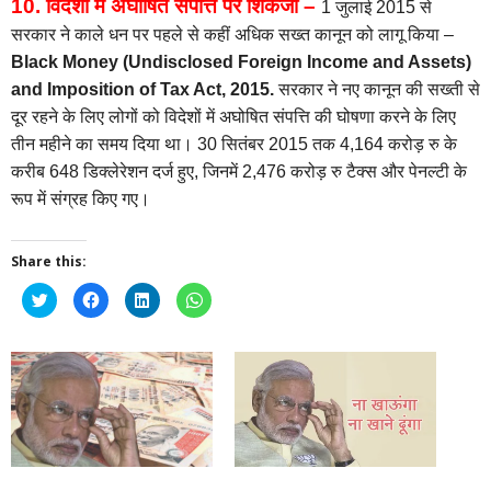
10. विदेशों में अघोषित संपत्ति पर शिकंजा –
1 जुलाई 2015 से
सरकार ने काले धन पर पहले से कहीं अधिक सख्त कानून को लागू किया –
Black Money (Undisclosed Foreign Income and Assets)
and Imposition of Tax Act, 2015.
सरकार ने नए कानून की सख्ती से
दूर रहने के लिए लोगों को विदेशों में अघोषित संपत्ति की घोषणा करने के लिए
तीन महीने का समय दिया था। 30 सितंबर 2015 तक 4,164 करोड़ रु के
करीब 648 डिक्लेरेशन दर्ज हुए, जिनमें 2,476 करोड़ रु टैक्स और पेनल्टी के
रूप में संग्रह किए गए।
Share this:
Click
Click
Click
Click
to
to
to
to
share
share
share
share
on
on
on
on
Twitter
Facebook
LinkedIn
WhatsApp
(Opens
(Opens
(Opens
(Opens
in
in
in
in
new
new
new
new
window)
window)
window)
window)