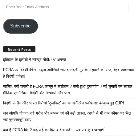
Enter
Your
Email
Address
Subscribe
Recent Posts
इतिहास के झरोखे में नरेन्द्र मोदीः 07 अगस्त
FCRA पर विदेशी बेचैनी: खुला अमेरिकी सांसद राइली मूर के भड़कने का राज, बेहद खतरनाक
है विदेशी एजेंडा!
जानिए, क्यों जरूरी है FCRA कानून में संशोधन ? कैसे हुआ दुरुपयोग ? नई चुनौती बने सोशल
मीडिया एल्गोरिदम, विदेशी बॉट नेटवर्क्स और फंड
विदेशी फंडिंग और भारत विरोधी ‘टूलकिट’ का सनसनीखेज पर्दाफाश: बेनकाब हुई CJP!
जन औषधि योजना बनी गरीब और मध्यम वर्ग की बड़ी ताकत, आधी से भी कम कीमत पर मिल
रही गुणवत्तापूर्ण दवाएं
क्या है FCRA बिल? पाई-पाई का हिसाब देना पड़ेगा, अब सब कुछ पारदर्शी!