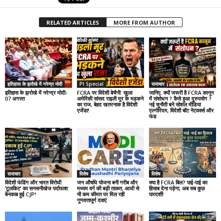
RELATED ARTICLES
MORE FROM AUTHOR
इतिहास के झरोखे में नरेन्द्र मोदी
PI Special
समाचार
इतिहास के झरोखे में नरेन्द्र मोदीः
FCRA पर विदेशी बेचैनी: खुला
जानिए, क्यों जरूरी है FCRA कानून
07 अगस्त
अमेरिकी सांसद राइली मूर के भड़कने
में संशोधन ? कैसे हुआ दुरुपयोग ?
का राज, बेहद खतरनाक है विदेशी
नई चुनौती बने सोशल मीडिया
एजेंडा!
एल्गोरिदम, विदेशी बॉट नेटवर्क्स और
फंड
समाचार
विशेष
विशेष
विदेशी फंडिंग और भारत विरोधी
जन औषधि योजना बनी गरीब और
क्या है FCRA बिल? पाई-पाई का
‘टूलकिट’ का सनसनीखेज पर्दाफाश:
मध्यम वर्ग की बड़ी ताकत, आधी से
हिसाब देना पड़ेगा, अब सब कुछ
बेनकाब हुई CJP!
भी कम कीमत पर मिल रही
पारदर्शी!
गुणवत्तापूर्ण दवाएं