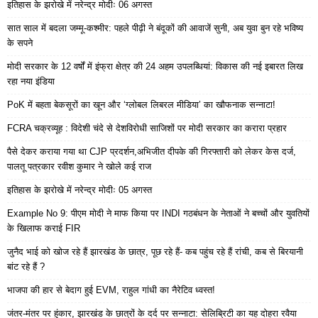
इतिहास के झरोखे में नरेन्द्र मोदीः 06 अगस्त
सात साल में बदला जम्मू-कश्मीर: पहले पीढ़ी ने बंदूकों की आवाजें सुनी, अब युवा बुन रहे भविष्य
के सपने
मोदी सरकार के 12 वर्षों में इंफ्रा क्षेत्र की 24 अहम उपलब्धियां: विकास की नई इबारत लिख
रहा नया इंडिया
PoK में बहता बेकसूरों का खून और ‘ग्लोबल लिबरल मीडिया’ का खौफनाक सन्नाटा!
FCRA चक्रव्यूह : विदेशी चंदे से देशविरोधी साजिशों पर मोदी सरकार का करारा प्रहार
पैसे देकर कराया गया था CJP प्रदर्शन,अभिजीत दीपके की गिरफ्तारी को लेकर केस दर्ज,
पालतू पत्रकार रवीश कुमार ने खोले कई राज
इतिहास के झरोखे में नरेन्द्र मोदीः 05 अगस्त
Example No 9: पीएम मोदी ने माफ किया पर INDI गठबंधन के नेताओं ने बच्चों और युवतियों
के खिलाफ कराई FIR
जुनैद भाई को खोज रहे हैं झारखंड के छात्र, पूछ रहे हैं- कब पहुंच रहे हैं रांची, कब से बिरयानी
बांट रहे हैं ?
भाजपा की हार से बेदाग हुई EVM, राहुल गांधी का नैरेटिव ध्वस्त!
जंतर-मंतर पर हुंकार, झारखंड के छात्रों के दर्द पर सन्नाटा: सेलिब्रिटी का यह दोहरा रवैया