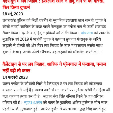
देहरादून में लव जिहाद : इखलाश खान ने हिंदू नाम से की दोस्ती,
फिर किया दुष्कर्म
18 मई, 2023
उत्तराखंड पुलिस को मिली तहरीर के मुताबिक इखलाश खान नाम के युवक ने
सोची समझी साजिश के तहत पहले फेसबुक पर मनोज नाम से फर्जी अकाउंट
तैयार किया। इसके बाद हिंदू लड़कियों को टार्गेट किया।
पांचजन्य
की खबर के
मुताबिक वर्ष 2019 में आरोपी युवक ने पहचान छुपाकर फेसबुक के जरिये
लड़की से दोस्ती की और फिर लव जिहाद के जाल में फंसाकर उसके साथ
दुष्कर्म किया। उसके फोटो खींचकर वह लड़की को ब्लैकमेल करने लगा।
वैलेंटाइन डे पर लव जिहाद, आर‍िफ ने प्रेमजाल में फंसाया, नमाज
नहीं पढ़ी तो कत्ल
14 फरवरी 2023
उत्‍तर प्रदेश के कौशांबी जिले में वैलेंटाइन डे पर लव जिहाद की खौफनाक
वारदात सामने आई है। नमाज पढ़ने से मना करने पर मुस्लिम प्रेमी ने महिला की
गला दबाकर हत्या कर दी है। मृतका चंदा सिंह बलिया जिले के एक क्षत्रिय
परिवार की है।
न्यूज18.कॉम
की खबर के मुताबिक आरिफ हुसैन से तीन साल
पहले उसकी मुलाकात हुई। आरिफ हुसैन ने अपना नाम गुड्डू सिंह बताते हुए