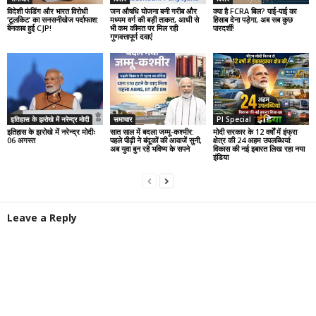
विदेशी फंडिंग और भारत विरोधी
जन औषधि योजना बनी गरीब और
क्या है FCRA बिल? पाई-पाई का
‘टूलकिट’ का सनसनीखेज पर्दाफाश:
मध्यम वर्ग की बड़ी ताकत, आधी से
हिसाब देना पड़ेगा, अब सब कुछ
बेनकाब हुई CJP!
भी कम कीमत पर मिल रही
पारदर्शी!
गुणवत्तापूर्ण दवाएं
इतिहास के झरोखे में नरेन्द्र मोदी
समाचार
PI Special
इतिहास के झरोखे में नरेन्द्र मोदीः
सात साल में बदला जम्मू-कश्मीर:
मोदी सरकार के 12 वर्षों में इंफ्रा
06 अगस्त
पहले पीढ़ी ने बंदूकों की आवाजें सुनी,
क्षेत्र की 24 अहम उपलब्धियां:
अब युवा बुन रहे भविष्य के सपने
विकास की नई इबारत लिख रहा नया
इंडिया
Leave a Reply