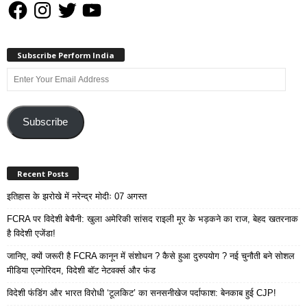
Facebook
Instagram
Twitter
YouTube
Subscribe Perform India
Enter
Your
Email
Address
Subscribe
Recent Posts
इतिहास के झरोखे में नरेन्द्र मोदीः 07 अगस्त
FCRA पर विदेशी बेचैनी: खुला अमेरिकी सांसद राइली मूर के भड़कने का राज, बेहद खतरनाक
है विदेशी एजेंडा!
जानिए, क्यों जरूरी है FCRA कानून में संशोधन ? कैसे हुआ दुरुपयोग ? नई चुनौती बने सोशल
मीडिया एल्गोरिदम, विदेशी बॉट नेटवर्क्स और फंड
विदेशी फंडिंग और भारत विरोधी ‘टूलकिट’ का सनसनीखेज पर्दाफाश: बेनकाब हुई CJP!