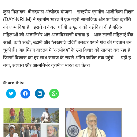
कुल मिलाकर, दीनदयाल अंत्योदय योजना – राष्ट्रीय ग्रामीण आजीविका मिशन
(DAY-NRLM) ने ग्रामीण भारत में एक गहरी सामाजिक और आर्थिक क्रांति
को जन्म दिया है। इसने न केवल गरीबी उन्मूलन को नई दिशा दी है बल्कि
महिलाओं को आत्मनिर्भर और आत्मविश्वासी बनाया है। आज लाखों महिलाएं बैंक
सखी, कृषि सखी, उद्यमी और “लखपति दीदी” बनकर अपने गांव की पहचान बन
चुकी हैं। यह मिशन वास्तव में “अंत्योदय” के उस विचार को साकार कर रहा है
जिसमें विकास का हर लाभ समाज के सबसे अंतिम व्यक्ति तक पहुंचे — यही है
नया, सशक्त और आत्मनिर्भर ग्रामीण भारत का चेहरा।
Share this:
Click
Click
Click
Click
to
to
to
to
share
share
share
share
on
on
on
on
Twitter
Facebook
LinkedIn
WhatsApp
(Opens
(Opens
(Opens
(Opens
in
in
in
in
new
new
new
new
window)
window)
window)
window)