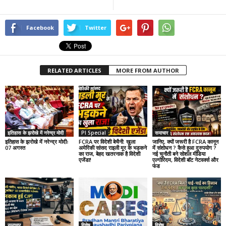
Facebook
Twitter
RELATED ARTICLES
MORE FROM AUTHOR
इतिहास के झरोखे में नरेन्द्र मोदी
PI Special
समाचार
इतिहास के झरोखे में नरेन्द्र मोदीः
FCRA पर विदेशी बेचैनी: खुला
जानिए, क्यों जरूरी है FCRA कानून
07 अगस्त
अमेरिकी सांसद राइली मूर के भड़कने
में संशोधन ? कैसे हुआ दुरुपयोग ?
का राज, बेहद खतरनाक है विदेशी
नई चुनौती बने सोशल मीडिया
एजेंडा!
एल्गोरिदम, विदेशी बॉट नेटवर्क्स और
फंड
समाचार
विशेष
विशेष