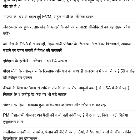
बांट रहे हैं ?
भाजपा की हार से बेदाग हुई EVM, राहुल गांधी का नैरेटिव ध्वस्त!
जंतर-मंतर पर हुंकार, झारखंड के छात्रों के दर्द पर सन्नाटा: सेलिब्रिटी का यह दोहरा रवैया
क्यों?
कांग्रेस के DNA में तानाशाही, नेहरू-गांधी परिवार के खिलाफ लिखने पर गिरफ्तारी, आवाज
उठाने पर दमन करती हैं विपक्ष की सरकारें
इतिहास के झरोखे में नरेन्द्र मोदीः 04 अगस्त
पीएम मोदी के नशे-ड्रग्स के खिलाफ अभियान के साथ ही राजस्थान में पाक से आई 50 करोड़
की हेरोइन पर एक्शन
दीपके के पिता पर ‘आय से अधिक संपत्ति’ का आरोप, मामूली कमाई से USA में कैसे पढ़ाई,
सिब्बल के 1 करोड़ के फंड पर भी उठे सवाल
जंतर-मंतर हिंसा: बेनकाब हुआ पाकिस्तान कनेक्शन और खौफनाक षड्यंत्र
PM विद्यालक्ष्मी योजना: अब पैसों की कमी नहीं बनेगी पढ़ाई में रुकावट, बिना गारंटी मिलेगा
एजुकेशन लोन
गालीबाज लड़की का समर्थन, पंजाब की बेटियों पर लाठियां, देखिए गालीबाजों के बॉस अरविंद
केजरीवाल का दोगलापन