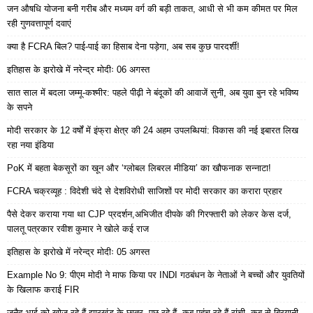
जन औषधि योजना बनी गरीब और मध्यम वर्ग की बड़ी ताकत, आधी से भी कम कीमत पर मिल
रही गुणवत्तापूर्ण दवाएं
क्या है FCRA बिल? पाई-पाई का हिसाब देना पड़ेगा, अब सब कुछ पारदर्शी!
इतिहास के झरोखे में नरेन्द्र मोदीः 06 अगस्त
सात साल में बदला जम्मू-कश्मीर: पहले पीढ़ी ने बंदूकों की आवाजें सुनी, अब युवा बुन रहे भविष्य
के सपने
मोदी सरकार के 12 वर्षों में इंफ्रा क्षेत्र की 24 अहम उपलब्धियां: विकास की नई इबारत लिख
रहा नया इंडिया
PoK में बहता बेकसूरों का खून और ‘ग्लोबल लिबरल मीडिया’ का खौफनाक सन्नाटा!
FCRA चक्रव्यूह : विदेशी चंदे से देशविरोधी साजिशों पर मोदी सरकार का करारा प्रहार
पैसे देकर कराया गया था CJP प्रदर्शन,अभिजीत दीपके की गिरफ्तारी को लेकर केस दर्ज,
पालतू पत्रकार रवीश कुमार ने खोले कई राज
इतिहास के झरोखे में नरेन्द्र मोदीः 05 अगस्त
Example No 9: पीएम मोदी ने माफ किया पर INDI गठबंधन के नेताओं ने बच्चों और युवतियों
के खिलाफ कराई FIR
जुनैद भाई को खोज रहे हैं झारखंड के छात्र, पूछ रहे हैं- कब पहुंच रहे हैं रांची, कब से बिरयानी