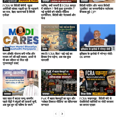
PI Special
समाचार
समाचार
FCRA पर विदेशी बेचैनी: खुला
जानिए, क्यों जरूरी है FCRA कानून
विदेशी फंडिंग और भारत विरोधी
अमेरिकी सांसद राइली मूर के भड़कने
में संशोधन ? कैसे हुआ दुरुपयोग ?
‘टूलकिट’ का सनसनीखेज पर्दाफाश:
का राज, बेहद खतरनाक है विदेशी
नई चुनौती बने सोशल मीडिया
बेनकाब हुई CJP!
एजेंडा!
एल्गोरिदम, विदेशी बॉट नेटवर्क्स और
फंड
विशेष
विशेष
इतिहास के झरोखे में नरेन्द्र मोदी
जन औषधि योजना बनी गरीब और
क्या है FCRA बिल? पाई-पाई का
इतिहास के झरोखे में नरेन्द्र मोदीः
मध्यम वर्ग की बड़ी ताकत, आधी से
हिसाब देना पड़ेगा, अब सब कुछ
06 अगस्त
भी कम कीमत पर मिल रही
पारदर्शी!
गुणवत्तापूर्ण दवाएं
समाचार
समाचार
विपक्ष विशेष
सात साल में बदला जम्मू-कश्मीर:
PoK में बहता बेकसूरों का खून और
FCRA चक्रव्यूह : विदेशी चंदे से
पहले पीढ़ी ने बंदूकों की आवाजें सुनी,
‘ग्लोबल लिबरल मीडिया’ का खौफनाक
देशविरोधी साजिशों पर मोदी सरकार
अब युवा बुन रहे भविष्य के सपने
सन्नाटा!
का करारा प्रहार