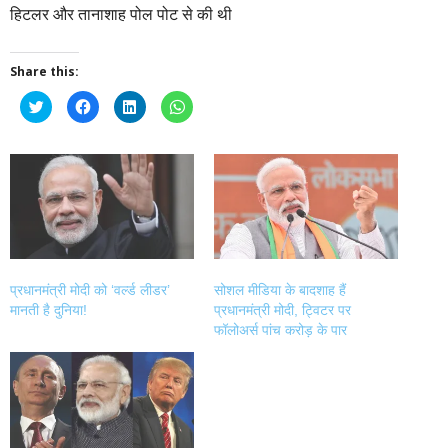
हिटलर और तानाशाह पोल पोट से की थी
Share this:
Click
Click
Click
Click
to
to
to
to
share
share
share
share
on
on
on
on
Twitter
Facebook
LinkedIn
WhatsApp
(Opens
(Opens
(Opens
(Opens
in
in
in
in
new
new
new
new
window)
window)
window)
window)
प्रधानमंत्री मोदी को ‘वर्ल्ड लीडर’
सोशल मीडिया के बादशाह हैं
मानती है दुनिया!
प्रधानमंत्री मोदी, ट्विटर पर
फॉलोअर्स पांच करोड़ के पार