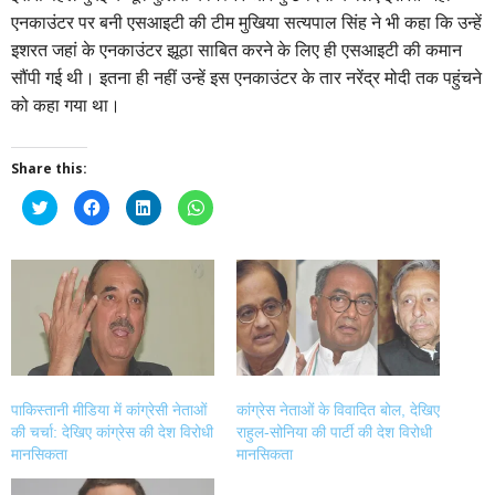
एनकाउंटर पर बनी एसआइटी की टीम मुखिया सत्यपाल सिंह ने भी कहा कि उन्हें
इशरत जहां के एनकाउंटर झूठा साबित करने के लिए ही एसआइटी की कमान
सौंपी गई थी। इतना ही नहीं उन्हें इस एनकाउंटर के तार नरेंद्र मोदी तक पहुंचने
को कहा गया था।
Share this:
Click
Click
Click
Click
to
to
to
to
share
share
share
share
on
on
on
on
Twitter
Facebook
LinkedIn
WhatsApp
(Opens
(Opens
(Opens
(Opens
in
in
in
in
new
new
new
new
window)
window)
window)
window)
पाकिस्तानी मीडिया में कांग्रेसी नेताओं
कांग्रेस नेताओं के विवादित बोल, देखिए
की चर्चा: देखिए कांग्रेस की देश विरोधी
राहुल-सोनिया की पार्टी की देश विरोधी
मानसिकता
मानसिकता