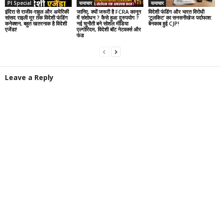
PI Special
समाचार
समाचार
इंदिरा से राजीव-राहुल और अमेरिकी
जानिए, क्यों जरूरी है FCRA कानून
विदेशी फंडिंग और भारत विरोधी
सांसद राइली मूर तक विदेशी फंडिंग
में संशोधन ? कैसे हुआ दुरुपयोग ?
‘टूलकिट’ का सनसनीखेज पर्दाफाश:
कनेक्शन, बहुत खतरनाक है विदेशी
नई चुनौती बने सोशल मीडिया
बेनकाब हुई CJP!
एजेंडा!
एल्गोरिदम, विदेशी बॉट नेटवर्क्स और
फंड
Leave a Reply