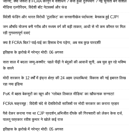
जानिए, क्यों जरूरी है FCRA कानून में संशोधन ? कैसे हुआ दुरुपयोग ? नई चुनौती बने सोशल
मीडिया एल्गोरिदम, विदेशी बॉट नेटवर्क्स और फंड
विदेशी फंडिंग और भारत विरोधी ‘टूलकिट’ का सनसनीखेज पर्दाफाश: बेनकाब हुई CJP!
जन औषधि योजना बनी गरीब और मध्यम वर्ग की बड़ी ताकत, आधी से भी कम कीमत पर मिल
रही गुणवत्तापूर्ण दवाएं
क्या है FCRA बिल? पाई-पाई का हिसाब देना पड़ेगा, अब सब कुछ पारदर्शी!
इतिहास के झरोखे में नरेन्द्र मोदीः 06 अगस्त
सात साल में बदला जम्मू-कश्मीर: पहले पीढ़ी ने बंदूकों की आवाजें सुनी, अब युवा बुन रहे भविष्य
के सपने
मोदी सरकार के 12 वर्षों में इंफ्रा क्षेत्र की 24 अहम उपलब्धियां: विकास की नई इबारत लिख
रहा नया इंडिया
PoK में बहता बेकसूरों का खून और ‘ग्लोबल लिबरल मीडिया’ का खौफनाक सन्नाटा!
FCRA चक्रव्यूह : विदेशी चंदे से देशविरोधी साजिशों पर मोदी सरकार का करारा प्रहार
पैसे देकर कराया गया था CJP प्रदर्शन,अभिजीत दीपके की गिरफ्तारी को लेकर केस दर्ज,
पालतू पत्रकार रवीश कुमार ने खोले कई राज
इतिहास के झरोखे में नरेन्द्र मोदीः 05 अगस्त