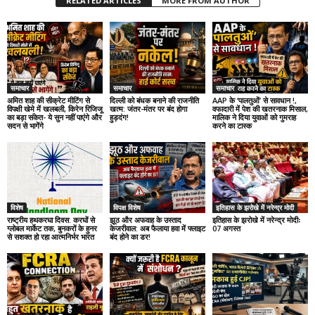
RELATED ARTICLES
MORE FROM AUTHOR
समाचार
समाचार
समाचार
अमित शाह की सीक्रेट मीटिंग से
दिल्ली को बंधक बनाने की राजनीति
AAP के ‘पालतुओं’ से सावधान !,
विपक्षी खेमे में खलबली, किरेन रिजिजू
खत्म: जंतर-मंतर पर बंद होगा
वफादारी में पेश की खतरनाक मिसाल,
का बड़ा संकेत- ये सुन नहीं पाएंगे और
हुड़दंग!
मालिक ने दिया युवाओं को गुमराह
सदन से भागेंगे
करने का टास्क
विशेष
विपक्ष विशेष
इतिहास के झरोखे में नरेन्द्र मोदी
राष्ट्रीय हथकरघा दिवस: करघों से
झूठ और अफवाह के उस्ताद
इतिहास के झरोखे में नरेन्द्र मोदीः
ग्लोबल मार्केट तक, बुनकरों के हुनर
केजरीवाल: अब फैलाया हवा में फ्लाइट
07 अगस्त
से सशक्त हो रहा आत्मनिर्भर भारत
बंद होने का डर!