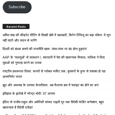
Email
Address
Subscribe
Recent Posts
अमित शाह की सीक्रेट मीटिंग से विपक्षी खेमे में खलबली, किरेन रिजिजू का बड़ा संकेत- ये सुन
नहीं पाएंगे और सदन से भागेंगे
दिल्ली को बंधक बनाने की राजनीति खत्म: जंतर-मंतर पर बंद होगा हुड़दंग!
AAP के ‘पालतुओं’ से सावधान !, वफादारी में पेश की खतरनाक मिसाल, मालिक ने दिया
युवाओं को गुमराह करने का टास्क
राष्ट्रीय हथकरघा दिवस: करघों से ग्लोबल मार्केट तक, बुनकरों के हुनर से सशक्त हो रहा
आत्मनिर्भर भारत
झूठ और अफवाह के उस्ताद केजरीवाल: अब फैलाया हवा में फ्लाइट बंद होने का डर!
इतिहास के झरोखे में नरेन्द्र मोदीः 07 अगस्त
इंदिरा से राजीव-राहुल और अमेरिकी सांसद राइली मूर तक विदेशी फंडिंग कनेक्शन, बहुत
खतरनाक है विदेशी एजेंडा!