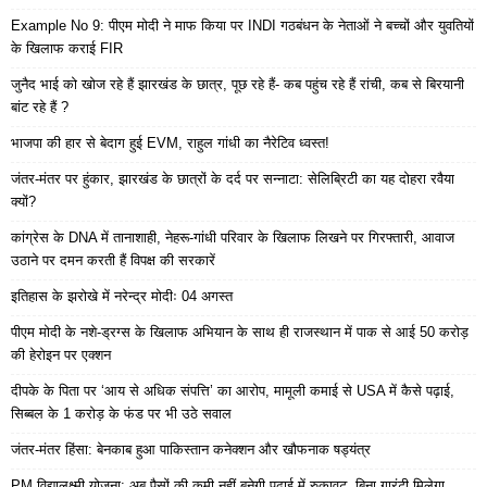
Example No 9: पीएम मोदी ने माफ किया पर INDI गठबंधन के नेताओं ने बच्चों और युवतियों
के खिलाफ कराई FIR
जुनैद भाई को खोज रहे हैं झारखंड के छात्र, पूछ रहे हैं- कब पहुंच रहे हैं रांची, कब से बिरयानी
बांट रहे हैं ?
भाजपा की हार से बेदाग हुई EVM, राहुल गांधी का नैरेटिव ध्वस्त!
जंतर-मंतर पर हुंकार, झारखंड के छात्रों के दर्द पर सन्नाटा: सेलिब्रिटी का यह दोहरा रवैया
क्यों?
कांग्रेस के DNA में तानाशाही, नेहरू-गांधी परिवार के खिलाफ लिखने पर गिरफ्तारी, आवाज
उठाने पर दमन करती हैं विपक्ष की सरकारें
इतिहास के झरोखे में नरेन्द्र मोदीः 04 अगस्त
पीएम मोदी के नशे-ड्रग्स के खिलाफ अभियान के साथ ही राजस्थान में पाक से आई 50 करोड़
की हेरोइन पर एक्शन
दीपके के पिता पर ‘आय से अधिक संपत्ति’ का आरोप, मामूली कमाई से USA में कैसे पढ़ाई,
सिब्बल के 1 करोड़ के फंड पर भी उठे सवाल
जंतर-मंतर हिंसा: बेनकाब हुआ पाकिस्तान कनेक्शन और खौफनाक षड्यंत्र
PM विद्यालक्ष्मी योजना: अब पैसों की कमी नहीं बनेगी पढ़ाई में रुकावट, बिना गारंटी मिलेगा