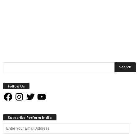
Follow Us
Facebook
Instagram
Twitter
YouTube
Subscribe Perform India
Enter
Your