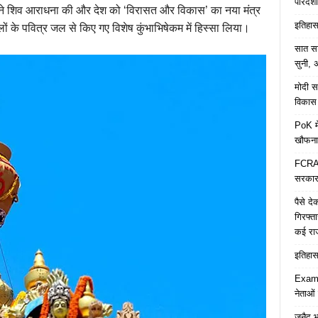
पारदर्शी
होंने शिव आराधना की और देश को ‘विरासत और विकास’ का नया मंत्र
इतिहास 
लों के पवित्र जल से किए गए विशेष कुंभाभिषेकम में हिस्सा लिया।
सात साल
सुनी, अ
मोदी सर
विकास 
PoK मे
खौफना
FCRA च
सरकार 
पैसे द
गिरफ्त
कई रा
इतिहास 
Examp
नेताओं
जुनैद भ