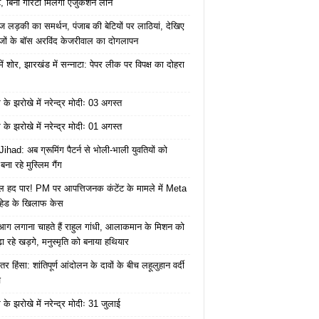
, बिना गारंटी मिलेगा एजुकेशन लोन
ज लड़की का समर्थन, पंजाब की बेटियों पर लाठियां, देखिए
जों के बॉस अरविंद केजरीवाल का दोगलापन
में शोर, झारखंड में सन्नाटा: पेपर लीक पर विपक्ष का दोहरा
के झरोखे में नरेन्द्र मोदीः 03 अगस्त
के झरोखे में नरेन्द्र मोदीः 01 अगस्त
ihad: अब ग्रूमिंग पैटर्न से भोली-भाली युवतियों को
ना रहे मुस्लिम गैंग
 हद पार! PM पर आपत्तिजनक कंटेंट के मामले में Meta
हेड के खिलाफ केस
ं आग लगाना चाहते हैं राहुल गांधी, आलाकमान के मिशन को
ा रहे खड़गे, मनुस्मृति को बनाया हथियार
तर हिंसा: शांतिपूर्ण आंदोलन के दावों के बीच लहूलुहान वर्दी
च
के झरोखे में नरेन्द्र मोदीः 31 जुलाई