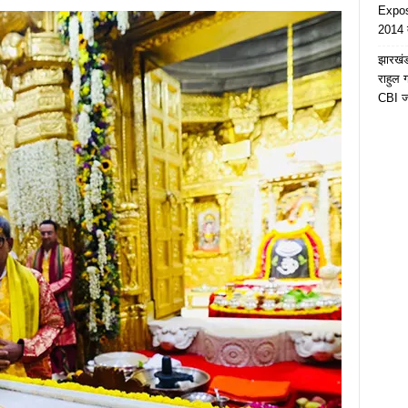
Expose
2014 त
झारखंड 
राहुल
CBI जा