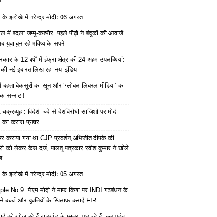
!
के झरोखे में नरेन्द्र मोदीः 06 अगस्त
 में बदला जम्मू-कश्मीर: पहले पीढ़ी ने बंदूकों की आवाजें
ब युवा बुन रहे भविष्य के सपने
कार के 12 वर्षों में इंफ्रा क्षेत्र की 24 अहम उपलब्धियां:
की नई इबारत लिख रहा नया इंडिया
ं बहता बेकसूरों का खून और ‘ग्लोबल लिबरल मीडिया’ का
क सन्नाटा!
क्रव्यूह : विदेशी चंदे से देशविरोधी साजिशों पर मोदी
का करारा प्रहार
ेकर कराया गया था CJP प्रदर्शन,अभिजीत दीपके की
ारी को लेकर केस दर्ज, पालतू पत्रकार रवीश कुमार ने खोले
ज
के झरोखे में नरेन्द्र मोदीः 05 अगस्त
le No 9: पीएम मोदी ने माफ किया पर INDI गठबंधन के
 ने बच्चों और युवतियों के खिलाफ कराई FIR
ाई को खोज रहे हैं झारखंड के छात्र, पूछ रहे हैं- कब पहुंच