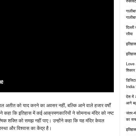
रुकावट
गालीबा
गालीबा
दिल्ली 
रवैया
इतिहास 
इतिहास 
Love J
शिकार ब
डिजिटल
India 
देश मे
आगे बढ़
वल अतीत को याद करने का अवसर नहीं, बल्कि आने वाले हजार वर्षों
ी ने कहा कि इतिहास में कई आक्रमणकारियों ने सोमनाथ मंदिर को नष्ट
जंतर-मं
का स
मिक शक्ति को समझ नहीं पाए। उन्होंने कहा कि यह मंदिर केवल
आस्था और विश्वास का केंद्र है।
इतिहास 