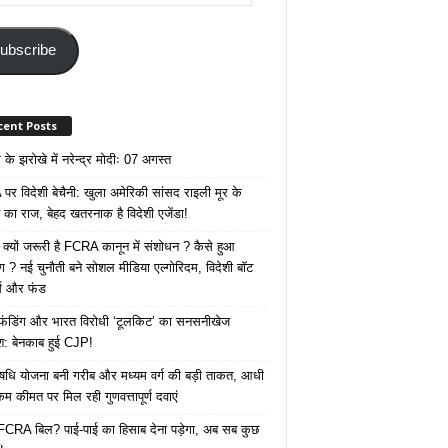
ss
ubscribe
cent Posts
के झरोखे में नरेन्द्र मोदीः 07 अगस्त
र विदेशी बेचैनी: खुला अमेरिकी सांसद राइली मूर के
 का राज, बेहद खतरनाक है विदेशी एजेंडा!
 क्यों जरूरी है FCRA कानून में संशोधन ? कैसे हुआ
ोग ? नई चुनौती बने सोशल मीडिया एल्गोरिदम, विदेशी बॉट
क्स और फंड
 फंडिंग और भारत विरोधी ‘टूलकिट’ का सनसनीखेज
ाश: बेनकाब हुई CJP!
ि योजना बनी गरीब और मध्यम वर्ग की बड़ी ताकत, आधी
कम कीमत पर मिल रही गुणवत्तापूर्ण दवाएं
ै FCRA बिल? पाई-पाई का हिसाब देना पड़ेगा, अब सब कुछ