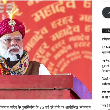
Your
Email
Addre
S
Re
इतिहास 
FCRA प
भड़कने
जानिए,
दुरुपय
नेटवर्
विदेशी
पर्दाफ
जन औषध
से भी 
क्या ह
ोमनाथ मंदिर के पुनर्निर्माण के 75 वर्ष पूरे होने पर आयोजित ‘सोमनाथ