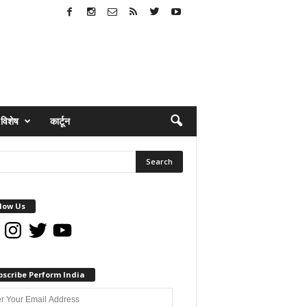
विशेष
कार्टून
low Us
book
Instagram
Twitter
YouTube
bscribe Perform India