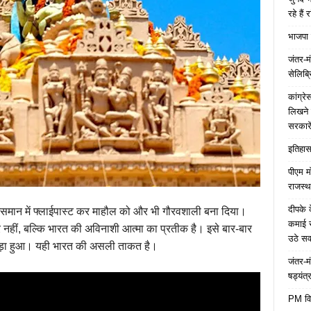
रहे हैं 
भाजपा 
जंतर-मं
सेलिब्र
कांग्र
लिखने 
सरकारे
इतिहास 
पीएम म
राजस्थ
दीपके 
े आसमान में फ्लाईपास्ट कर माहौल को और भी गौरवशाली बना दिया।
कमाई स
 नहीं, बल्कि भारत की अविनाशी आत्मा का प्रतीक है। इसे बार-बार
उठे स
खड़ा हुआ। यही भारत की असली ताकत है।
जंतर-म
षड्यंत्
PM विद्