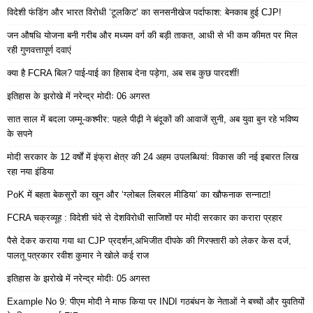
विदेशी फंडिंग और भारत विरोधी ‘टूलकिट’ का सनसनीखेज पर्दाफाश: बेनकाब हुई CJP!
जन औषधि योजना बनी गरीब और मध्यम वर्ग की बड़ी ताकत, आधी से भी कम कीमत पर मिल
रही गुणवत्तापूर्ण दवाएं
क्या है FCRA बिल? पाई-पाई का हिसाब देना पड़ेगा, अब सब कुछ पारदर्शी!
इतिहास के झरोखे में नरेन्द्र मोदीः 06 अगस्त
सात साल में बदला जम्मू-कश्मीर: पहले पीढ़ी ने बंदूकों की आवाजें सुनी, अब युवा बुन रहे भविष्य
के सपने
मोदी सरकार के 12 वर्षों में इंफ्रा क्षेत्र की 24 अहम उपलब्धियां: विकास की नई इबारत लिख
रहा नया इंडिया
PoK में बहता बेकसूरों का खून और ‘ग्लोबल लिबरल मीडिया’ का खौफनाक सन्नाटा!
FCRA चक्रव्यूह : विदेशी चंदे से देशविरोधी साजिशों पर मोदी सरकार का करारा प्रहार
पैसे देकर कराया गया था CJP प्रदर्शन,अभिजीत दीपके की गिरफ्तारी को लेकर केस दर्ज,
पालतू पत्रकार रवीश कुमार ने खोले कई राज
इतिहास के झरोखे में नरेन्द्र मोदीः 05 अगस्त
Example No 9: पीएम मोदी ने माफ किया पर INDI गठबंधन के नेताओं ने बच्चों और युवतियों