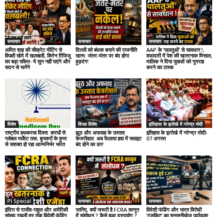
समाचार
समाचार
समाचार
अमित शाह की सीक्रेट मीटिंग से
दिल्ली को बंधक बनाने की राजनीति
AAP के ‘पालतुओं’ से सावधान !,
विपक्षी खेमे में खलबली, किरेन रिजिजू
खत्म: जंतर-मंतर पर बंद होगा
वफादारी में पेश की खतरनाक मिसाल,
का बड़ा संकेत- ये सुन नहीं पाएंगे और
हुड़दंग!
मालिक ने दिया युवाओं को गुमराह
सदन से भागेंगे
करने का टास्क
विशेष
विपक्ष विशेष
इतिहास के झरोखे में नरेन्द्र मोदी
राष्ट्रीय हथकरघा दिवस: करघों से
झूठ और अफवाह के उस्ताद
इतिहास के झरोखे में नरेन्द्र मोदीः
ग्लोबल मार्केट तक, बुनकरों के हुनर
केजरीवाल: अब फैलाया हवा में फ्लाइट
07 अगस्त
से सशक्त हो रहा आत्मनिर्भर भारत
बंद होने का डर!
PI Special
समाचार
समाचार
इंदिरा से राजीव-राहुल और अमेरिकी
जानिए, क्यों जरूरी है FCRA कानून
विदेशी फंडिंग और भारत विरोधी
सांसद राइली मूर तक विदेशी फंडिंग
में संशोधन ? कैसे हुआ दुरुपयोग ?
‘टूलकिट’ का सनसनीखेज पर्दाफाश: