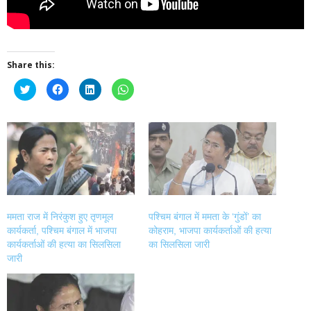
Share this:
Click
Click
Click
Click
to
to
to
to
share
share
share
share
on
on
on
on
Twitter
Facebook
LinkedIn
WhatsApp
(Opens
(Opens
(Opens
(Opens
in
in
in
in
new
new
new
new
window)
window)
window)
window)
ममता राज में निरंकुश हुए तृणमूल
पश्चिम बंगाल में ममता के ‘गुंडों’ का
कार्यकर्ता, पश्चिम बंगाल में भाजपा
कोहराम, भाजपा कार्यकर्ताओं की हत्या
कार्यकर्ताओं की हत्या का सिलसिला
का सिलसिला जारी
जारी