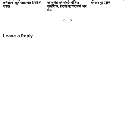
कनेक्शन, बहुत खतरनाक है विदेशी
नई चुनौती बने सोशल मीडिया
बेनकाब हुई CJP!
एजेंडा!
एल्गोरिदम, विदेशी बॉट नेटवर्क्स और
फंड
Leave a Reply