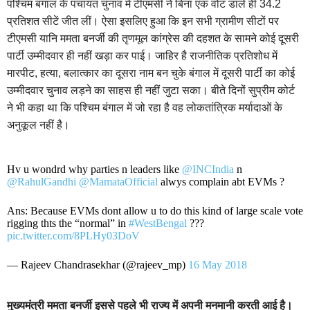
पश्चिम बंगाल के पंचायत चुनाव में टीएमसी ने बिना एक वोट डाले ही 34.2
प्रतिशत सीटें जीत लीं। ऐसा इसलिए हुआ कि इन सभी ग्रामीण सीटों पर
टीएमसी यानि ममता बनर्जी की तृणमूल कांग्रेस की दहशत के सामने कोई दूसरी
पार्टी उम्मीदवार ही नहीं खड़ा कर पाई। जाहिर है राजनीतिक प्रतिशोध में
मारपीट, हत्या, बलात्कार का दूसरा नाम बन चुके बंगाल में दूसरी पार्टी का कोई
उम्मीदवार चुनाव लड़ने का साहस ही नहीं जुटा सका। बीते दिनों सुप्रीम कोर्ट
ने भी कहा था कि पश्चिम बंगाल में जो रहा है वह लोकतांत्रिक मर्यादाओं के
अनुकूल नहीं है।
Hv u wondrd why parties n leaders like
@INCIndia
n
@RahulGandhi
@MamataOfficial
alwys complain abt EVMs ?
Ans: Because EVMs dont allow u to do this kind of large scale vote
rigging thts the “normal” in
#WestBengal
???
pic.twitter.com/8PLHy03DoV
— Rajeev Chandrasekhar (@rajeev_mp)
16 May 2018
मुख्यमंत्री ममता बनर्जी इससे पहले भी राज्य में अपनी मनमानी करती आई है।