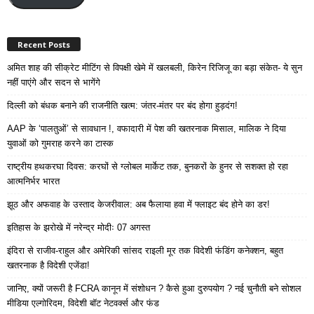
Recent Posts
अमित शाह की सीक्रेट मीटिंग से विपक्षी खेमे में खलबली, किरेन रिजिजू का बड़ा संकेत- ये सुन
नहीं पाएंगे और सदन से भागेंगे
दिल्ली को बंधक बनाने की राजनीति खत्म: जंतर-मंतर पर बंद होगा हुड़दंग!
AAP के ‘पालतुओं’ से सावधान !, वफादारी में पेश की खतरनाक मिसाल, मालिक ने दिया
युवाओं को गुमराह करने का टास्क
राष्ट्रीय हथकरघा दिवस: करघों से ग्लोबल मार्केट तक, बुनकरों के हुनर से सशक्त हो रहा
आत्मनिर्भर भारत
झूठ और अफवाह के उस्ताद केजरीवाल: अब फैलाया हवा में फ्लाइट बंद होने का डर!
इतिहास के झरोखे में नरेन्द्र मोदीः 07 अगस्त
इंदिरा से राजीव-राहुल और अमेरिकी सांसद राइली मूर तक विदेशी फंडिंग कनेक्शन, बहुत
खतरनाक है विदेशी एजेंडा!
जानिए, क्यों जरूरी है FCRA कानून में संशोधन ? कैसे हुआ दुरुपयोग ? नई चुनौती बने सोशल
मीडिया एल्गोरिदम, विदेशी बॉट नेटवर्क्स और फंड