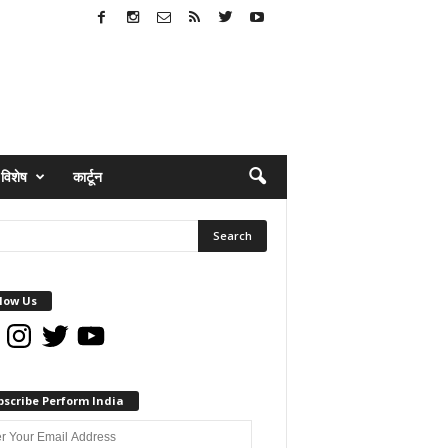
विशेष
कार्टून
low Us
book
Instagram
Twitter
YouTube
bscribe Perform India