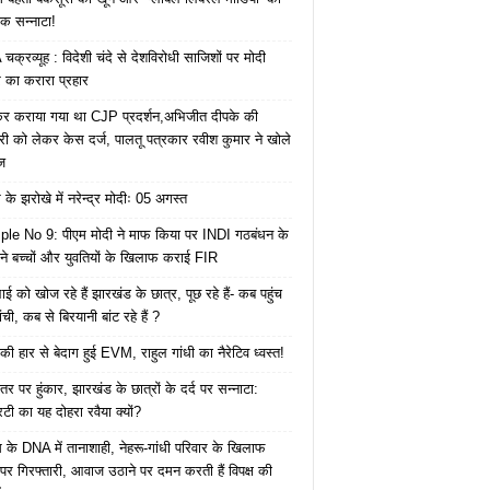
क सन्नाटा!
क्रव्यूह : विदेशी चंदे से देशविरोधी साजिशों पर मोदी
का करारा प्रहार
ेकर कराया गया था CJP प्रदर्शन,अभिजीत दीपके की
ारी को लेकर केस दर्ज, पालतू पत्रकार रवीश कुमार ने खोले
ज
के झरोखे में नरेन्द्र मोदीः 05 अगस्त
le No 9: पीएम मोदी ने माफ किया पर INDI गठबंधन के
 ने बच्चों और युवतियों के खिलाफ कराई FIR
ाई को खोज रहे हैं झारखंड के छात्र, पूछ रहे हैं- कब पहुंच
रांची, कब से बिरयानी बांट रहे हैं ?
की हार से बेदाग हुई EVM, राहुल गांधी का नैरेटिव ध्वस्त!
तर पर हुंकार, झारखंड के छात्रों के दर्द पर सन्नाटा:
िटी का यह दोहरा रवैया क्यों?
ेस के DNA में तानाशाही, नेहरू-गांधी परिवार के खिलाफ
पर गिरफ्तारी, आवाज उठाने पर दमन करती हैं विपक्ष की