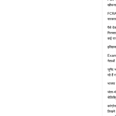
खौफना
FCRA च
सरकार 
पैसे द
गिरफ्त
कई रा
इतिहास 
Examp
नेताओं
जुनैद भ
रहे हैं 
भाजपा 
जंतर-मं
सेलिब्र
कांग्र
लिखने 