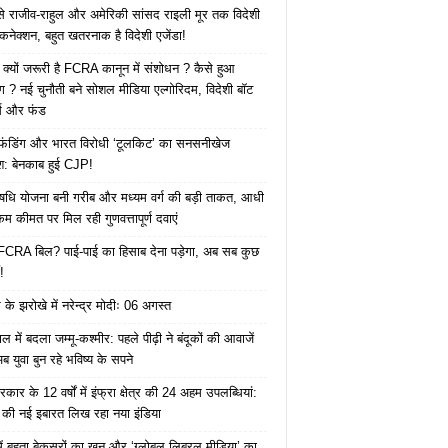
 से राजीव-राहुल और अमेरिकी सांसद राइली मूर तक विदेशी
 कनेक्शन, बहुत खतरनाक है विदेशी एजेंडा!
 क्यों जरूरी है FCRA कानून में संशोधन ? कैसे हुआ
ोग ? नई चुनौती बने सोशल मीडिया एल्गोरिदम, विदेशी बॉट
क्स और फंड
 फंडिंग और भारत विरोधी ‘टूलकिट’ का सनसनीखेज
ाश: बेनकाब हुई CJP!
ि योजना बनी गरीब और मध्यम वर्ग की बड़ी ताकत, आधी
कम कीमत पर मिल रही गुणवत्तापूर्ण दवाएं
ै FCRA बिल? पाई-पाई का हिसाब देना पड़ेगा, अब सब कुछ
!
के झरोखे में नरेन्द्र मोदीः 06 अगस्त
 में बदला जम्मू-कश्मीर: पहले पीढ़ी ने बंदूकों की आवाजें
ब युवा बुन रहे भविष्य के सपने
कार के 12 वर्षों में इंफ्रा क्षेत्र की 24 अहम उपलब्धियां:
की नई इबारत लिख रहा नया इंडिया
ं बहता बेकसूरों का खून और ‘ग्लोबल लिबरल मीडिया’ का