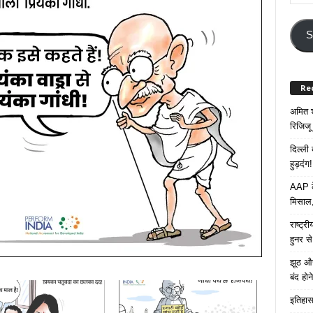
Your
Email
Addre
S
Re
अमित श
रिजिजू 
दिल्ली
हुड़दंग!
AAP के
मिसाल,
राष्ट्
हुनर स
झूठ और
बंद हो
इतिहास 