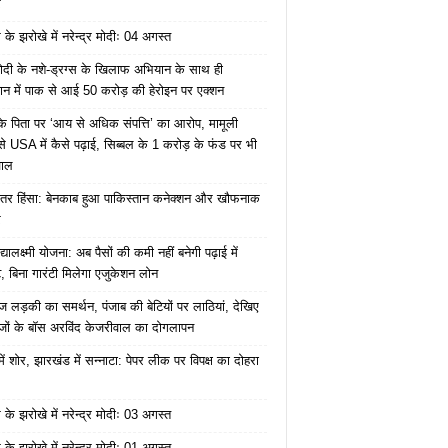
ं
के झरोखे में नरेन्द्र मोदीः 04 अगस्त
ोदी के नशे-ड्रग्स के खिलाफ अभियान के साथ ही
ान में पाक से आई 50 करोड़ की हेरोइन पर एक्शन
के पिता पर ‘आय से अधिक संपत्ति’ का आरोप, मामूली
े USA में कैसे पढ़ाई, सिब्बल के 1 करोड़ के फंड पर भी
वाल
ंतर हिंसा: बेनकाब हुआ पाकिस्तान कनेक्शन और खौफनाक
र
यालक्ष्मी योजना: अब पैसों की कमी नहीं बनेगी पढ़ाई में
, बिना गारंटी मिलेगा एजुकेशन लोन
ज लड़की का समर्थन, पंजाब की बेटियों पर लाठियां, देखिए
जों के बॉस अरविंद केजरीवाल का दोगलापन
में शोर, झारखंड में सन्नाटा: पेपर लीक पर विपक्ष का दोहरा
के झरोखे में नरेन्द्र मोदीः 03 अगस्त
के झरोखे में नरेन्द्र मोदीः 01 अगस्त