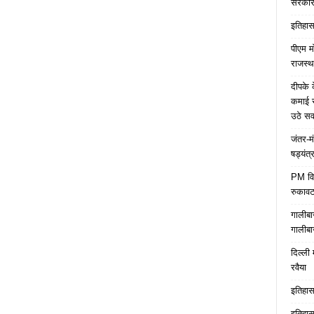
सरकारे
इतिहास 
पीएम म
राजस्थ
दीपके 
कमाई स
उठे स
जंतर-म
षड्यंत्
PM विद्
रुकावट
गालीबा
गालीबा
दिल्ली 
रवैया
इतिहास 
इतिहास 