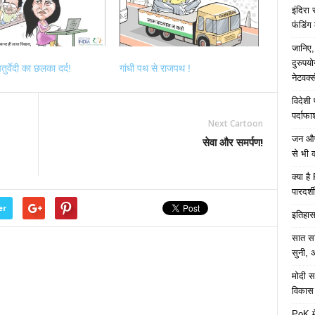
इंदिरा
फंडिंग
जानिए,
दुरुपय
तुर्वेदी का छलका दर्द!
गांधी पथ से राजपथ !
नेटवर्
विदेशी
पर्दाफ
Next Cartoon
जन औषध
सेवा और समर्पण!
से भी 
क्या ह
पारदर्शी
er
इतिहास 
सात साल
सुनी, अ
मोदी सर
विकास 
PoK मे