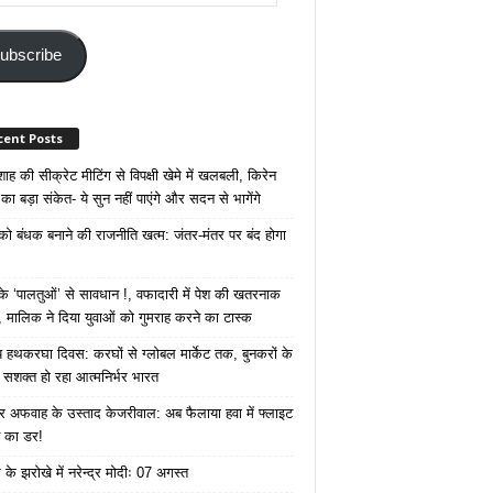
ss
ubscribe
cent Posts
ाह की सीक्रेट मीटिंग से विपक्षी खेमे में खलबली, किरेन
का बड़ा संकेत- ये सुन नहीं पाएंगे और सदन से भागेंगे
 को बंधक बनाने की राजनीति खत्म: जंतर-मंतर पर बंद होगा
 ‘पालतुओं’ से सावधान !, वफादारी में पेश की खतरनाक
 मालिक ने दिया युवाओं को गुमराह करने का टास्क
रीय हथकरघा दिवस: करघों से ग्लोबल मार्केट तक, बुनकरों के
े सशक्त हो रहा आत्मनिर्भर भारत
 अफवाह के उस्ताद केजरीवाल: अब फैलाया हवा में फ्लाइट
ने का डर!
के झरोखे में नरेन्द्र मोदीः 07 अगस्त