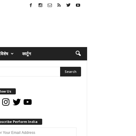
विशेष
कार्टून
low Us
book
Instagram
Twitter
YouTube
bscribe Perform India