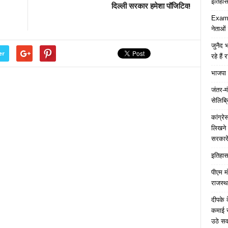
इतिहास 
दिल्ली सरकार हमेशा पॉजिटिव!
Examp
नेताओं
जुनैद भ
er
रहे हैं 
भाजपा 
जंतर-मं
सेलिब्र
कांग्र
लिखने 
सरकारे
इतिहास 
पीएम म
राजस्थ
दीपके 
कमाई स
उठे स