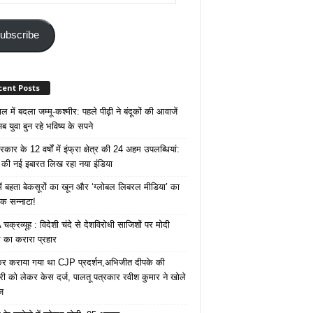
ss
ubscribe
cent Posts
 में बदला जम्मू-कश्मीर: पहले पीढ़ी ने बंदूकों की आवाजें
ब युवा बुन रहे भविष्य के सपने
कार के 12 वर्षों में इंफ्रा क्षेत्र की 24 अहम उपलब्धियां:
की नई इबारत लिख रहा नया इंडिया
ं बहता बेकसूरों का खून और ‘ग्लोबल लिबरल मीडिया’ का
क सन्नाटा!
क्रव्यूह : विदेशी चंदे से देशविरोधी साजिशों पर मोदी
का करारा प्रहार
ेकर कराया गया था CJP प्रदर्शन,अभिजीत दीपके की
ारी को लेकर केस दर्ज, पालतू पत्रकार रवीश कुमार ने खोले
ज