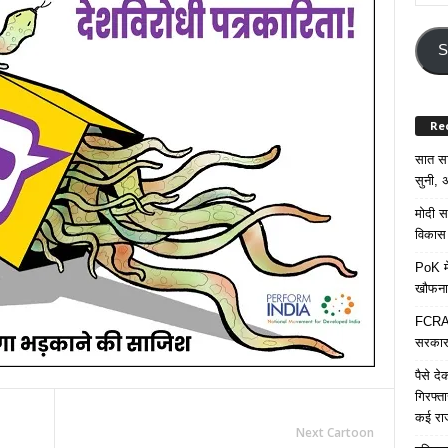
Your
Email
Addre
S
Re
सात साल
सुनी, अ
मोदी सर
विकास 
PoK मे
खौफना
FCRA च
सरकार 
पैसे द
गिरफ्त
कई रा
Next Cartoon