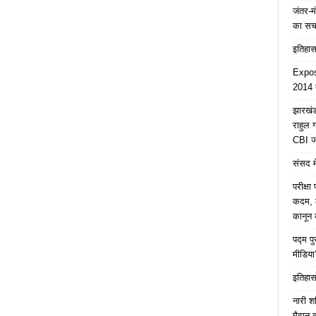
जंतर-मं
का स
इतिहास 
Expose
2014 त
झारखंड 
राहुल
CBI जा
संसद मे
परीक्ष
कदम, ल
कानून क
पद्म प
मीडिया
इतिहास 
नारी श
मैदान 