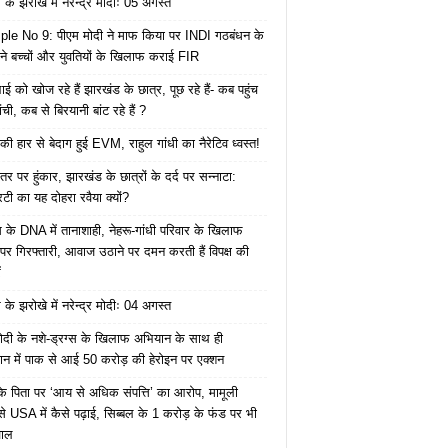
के झरोखे में नरेन्द्र मोदीः 05 अगस्त
le No 9: पीएम मोदी ने माफ किया पर INDI गठबंधन के
 ने बच्चों और युवतियों के खिलाफ कराई FIR
ाई को खोज रहे हैं झारखंड के छात्र, पूछ रहे हैं- कब पहुंच
रांची, कब से बिरयानी बांट रहे हैं ?
की हार से बेदाग हुई EVM, राहुल गांधी का नैरेटिव ध्वस्त!
तर पर हुंकार, झारखंड के छात्रों के दर्द पर सन्नाटा:
िटी का यह दोहरा रवैया क्यों?
ेस के DNA में तानाशाही, नेहरू-गांधी परिवार के खिलाफ
पर गिरफ्तारी, आवाज उठाने पर दमन करती हैं विपक्ष की
ं
के झरोखे में नरेन्द्र मोदीः 04 अगस्त
ोदी के नशे-ड्रग्स के खिलाफ अभियान के साथ ही
ान में पाक से आई 50 करोड़ की हेरोइन पर एक्शन
के पिता पर ‘आय से अधिक संपत्ति’ का आरोप, मामूली
े USA में कैसे पढ़ाई, सिब्बल के 1 करोड़ के फंड पर भी
वाल