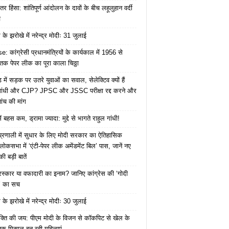
तर हिंसा: शांतिपूर्ण आंदोलन के दावों के बीच लहूलुहान वर्दी
च
के झरोखे में नरेन्द्र मोदीः 31 जुलाई
: कांग्रेसी प्रधानमंत्रियों के कार्यकाल में 1956 से
क पेपर लीक का पूरा काला चिठ्ठा
में सड़क पर उतरे युवाओं का सवाल, सेलेक्टिव क्यों हैं
 गांधी और CJP? JPSC और JSSC परीक्षा रद्द करने और
ंच की मांग
ं बहस कम, ड्रामा ज्यादा: मुद्दे से भागते राहुल गांधी!
ा प्रणाली में सुधार के लिए मोदी सरकार का ऐतिहासिक
ोकसभा में ‘एंटी-पेपर लीक अमेंडमेंट बिल’ पास, जानें नए
ी बड़ी बातें
ुरस्कार या वफादारी का इनाम? जानिए कांग्रेस की ‘गोदी
’ का सच
के झरोखे में नरेन्द्र मोदीः 30 जुलाई
क्ति की जय: पीएम मोदी के विजन से कॉकपिट से खेल के
तक मिसाल बन रही महिलाएं