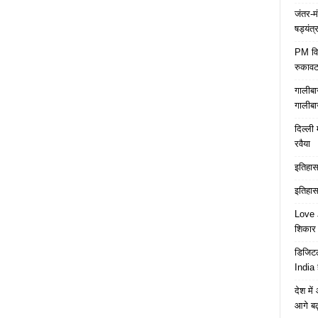
जंतर-म
षड्यंत्
PM विद्
रुकावट
गालीबा
गालीबा
दिल्ली 
रवैया
इतिहास 
इतिहास 
Love J
शिकार ब
डिजिटल
India 
देश मे
आगे बढ़