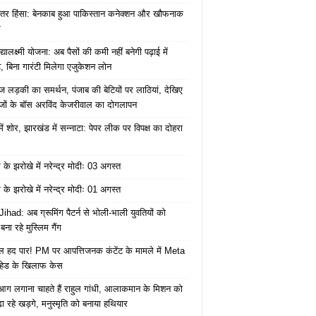
ंतर हिंसा: बेनकाब हुआ पाकिस्तान कनेक्शन और खौफनाक
र
यालक्ष्मी योजना: अब पैसों की कमी नहीं बनेगी पढ़ाई में
, बिना गारंटी मिलेगा एजुकेशन लोन
ज लड़की का समर्थन, पंजाब की बेटियों पर लाठियां, देखिए
जों के बॉस अरविंद केजरीवाल का दोगलापन
में शोर, झारखंड में सन्नाटा: पेपर लीक पर विपक्ष का दोहरा
के झरोखे में नरेन्द्र मोदीः 03 अगस्त
के झरोखे में नरेन्द्र मोदीः 01 अगस्त
ihad: अब ग्रूमिंग पैटर्न से भोली-भाली युवतियों को
ना रहे मुस्लिम गैंग
 हद पार! PM पर आपत्तिजनक कंटेंट के मामले में Meta
हेड के खिलाफ केस
ं आग लगाना चाहते हैं राहुल गांधी, आलाकमान के मिशन को
ा रहे खड़गे, मनुस्मृति को बनाया हथियार