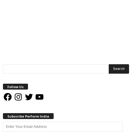
Follow Us
Facebook
Instagram
Twitter
YouTube
Subscribe Perform India
Enter
Your