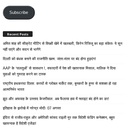
Email
Address
Subscribe
Recent Posts
अमित शाह की सीक्रेट मीटिंग से विपक्षी खेमे में खलबली, किरेन रिजिजू का बड़ा संकेत- ये सुन
नहीं पाएंगे और सदन से भागेंगे
दिल्ली को बंधक बनाने की राजनीति खत्म: जंतर-मंतर पर बंद होगा हुड़दंग!
AAP के ‘पालतुओं’ से सावधान !, वफादारी में पेश की खतरनाक मिसाल, मालिक ने दिया
युवाओं को गुमराह करने का टास्क
राष्ट्रीय हथकरघा दिवस: करघों से ग्लोबल मार्केट तक, बुनकरों के हुनर से सशक्त हो रहा
आत्मनिर्भर भारत
झूठ और अफवाह के उस्ताद केजरीवाल: अब फैलाया हवा में फ्लाइट बंद होने का डर!
इतिहास के झरोखे में नरेन्द्र मोदीः 07 अगस्त
इंदिरा से राजीव-राहुल और अमेरिकी सांसद राइली मूर तक विदेशी फंडिंग कनेक्शन, बहुत
खतरनाक है विदेशी एजेंडा!