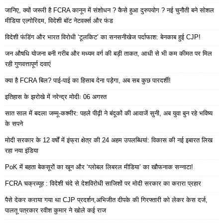
जानिए, क्यों जरूरी है FCRA कानून में संशोधन ? कैसे हुआ दुरुपयोग ? नई चुनौती बने सोशल
मीडिया एल्गोरिदम, विदेशी बॉट नेटवर्क्स और फंड
विदेशी फंडिंग और भारत विरोधी ‘टूलकिट’ का सनसनीखेज पर्दाफाश: बेनकाब हुई CJP!
जन औषधि योजना बनी गरीब और मध्यम वर्ग की बड़ी ताकत, आधी से भी कम कीमत पर मिल
रही गुणवत्तापूर्ण दवाएं
क्या है FCRA बिल? पाई-पाई का हिसाब देना पड़ेगा, अब सब कुछ पारदर्शी!
इतिहास के झरोखे में नरेन्द्र मोदीः 06 अगस्त
सात साल में बदला जम्मू-कश्मीर: पहले पीढ़ी ने बंदूकों की आवाजें सुनी, अब युवा बुन रहे भविष्य
के सपने
मोदी सरकार के 12 वर्षों में इंफ्रा क्षेत्र की 24 अहम उपलब्धियां: विकास की नई इबारत लिख
रहा नया इंडिया
PoK में बहता बेकसूरों का खून और ‘ग्लोबल लिबरल मीडिया’ का खौफनाक सन्नाटा!
FCRA चक्रव्यूह : विदेशी चंदे से देशविरोधी साजिशों पर मोदी सरकार का करारा प्रहार
पैसे देकर कराया गया था CJP प्रदर्शन,अभिजीत दीपके की गिरफ्तारी को लेकर केस दर्ज,
पालतू पत्रकार रवीश कुमार ने खोले कई राज