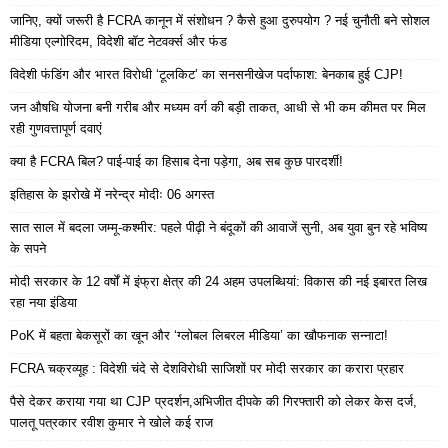
जानिए, क्यों जरूरी है FCRA कानून में संशोधन ? कैसे हुआ दुरुपयोग ? नई चुनौती बने सोशल
मीडिया एल्गोरिदम, विदेशी बॉट नेटवर्क्स और फंड
विदेशी फंडिंग और भारत विरोधी ‘टूलकिट’ का सनसनीखेज पर्दाफाश: बेनकाब हुई CJP!
जन औषधि योजना बनी गरीब और मध्यम वर्ग की बड़ी ताकत, आधी से भी कम कीमत पर मिल
रही गुणवत्तापूर्ण दवाएं
क्या है FCRA बिल? पाई-पाई का हिसाब देना पड़ेगा, अब सब कुछ पारदर्शी!
इतिहास के झरोखे में नरेन्द्र मोदीः 06 अगस्त
सात साल में बदला जम्मू-कश्मीर: पहले पीढ़ी ने बंदूकों की आवाजें सुनी, अब युवा बुन रहे भविष्य
के सपने
मोदी सरकार के 12 वर्षों में इंफ्रा क्षेत्र की 24 अहम उपलब्धियां: विकास की नई इबारत लिख
रहा नया इंडिया
PoK में बहता बेकसूरों का खून और ‘ग्लोबल लिबरल मीडिया’ का खौफनाक सन्नाटा!
FCRA चक्रव्यूह : विदेशी चंदे से देशविरोधी साजिशों पर मोदी सरकार का करारा प्रहार
पैसे देकर कराया गया था CJP प्रदर्शन,अभिजीत दीपके की गिरफ्तारी को लेकर केस दर्ज,
पालतू पत्रकार रवीश कुमार ने खोले कई राज