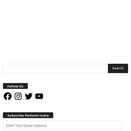
Follow Us
Facebook
Instagram
Twitter
YouTube
Subscribe Perform India
Enter
Your