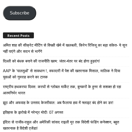
Email
Address
Subscribe
Recent Posts
अमित शाह की सीक्रेट मीटिंग से विपक्षी खेमे में खलबली, किरेन रिजिजू का बड़ा संकेत- ये सुन
नहीं पाएंगे और सदन से भागेंगे
दिल्ली को बंधक बनाने की राजनीति खत्म: जंतर-मंतर पर बंद होगा हुड़दंग!
AAP के ‘पालतुओं’ से सावधान !, वफादारी में पेश की खतरनाक मिसाल, मालिक ने दिया
युवाओं को गुमराह करने का टास्क
राष्ट्रीय हथकरघा दिवस: करघों से ग्लोबल मार्केट तक, बुनकरों के हुनर से सशक्त हो रहा
आत्मनिर्भर भारत
झूठ और अफवाह के उस्ताद केजरीवाल: अब फैलाया हवा में फ्लाइट बंद होने का डर!
इतिहास के झरोखे में नरेन्द्र मोदीः 07 अगस्त
इंदिरा से राजीव-राहुल और अमेरिकी सांसद राइली मूर तक विदेशी फंडिंग कनेक्शन, बहुत
खतरनाक है विदेशी एजेंडा!