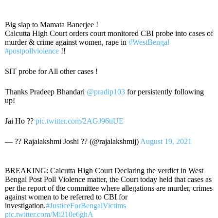
Big slap to Mamata Banerjee !
Calcutta High Court orders court monitored CBI probe into cases of
murder & crime against women, rape in
#WestBengal
#postpollviolence
!!
SIT probe for All other cases !
Thanks Pradeep Bhandari
@pradip103
for persistently following
up!
Jai Ho ??
pic.twitter.com/2AGJ96tiUE
— ?? Rajalakshmi Joshi ?? (@rajalakshmij)
August 19, 2021
BREAKING: Calcutta High Court Declaring the verdict in West
Bengal Post Poll Violence matter, the Court today held that cases as
per the report of the committee where allegations are murder, crimes
against women to be referred to CBI for
investigation.
#JusticeForBengalVictims
pic.twitter.com/Mi210e6ghA