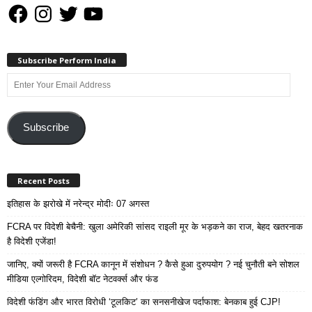
Facebook
Instagram
Twitter
YouTube
Subscribe Perform India
Enter
Your
Email
Address
Subscribe
Recent Posts
इतिहास के झरोखे में नरेन्द्र मोदीः 07 अगस्त
FCRA पर विदेशी बेचैनी: खुला अमेरिकी सांसद राइली मूर के भड़कने का राज, बेहद खतरनाक
है विदेशी एजेंडा!
जानिए, क्यों जरूरी है FCRA कानून में संशोधन ? कैसे हुआ दुरुपयोग ? नई चुनौती बने सोशल
मीडिया एल्गोरिदम, विदेशी बॉट नेटवर्क्स और फंड
विदेशी फंडिंग और भारत विरोधी ‘टूलकिट’ का सनसनीखेज पर्दाफाश: बेनकाब हुई CJP!