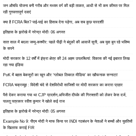
जन औषधि योजना बनी गरीब और मध्यम वर्ग की बड़ी ताकत, आधी से भी कम कीमत पर मिल
रही गुणवत्तापूर्ण दवाएं
क्या है FCRA बिल? पाई-पाई का हिसाब देना पड़ेगा, अब सब कुछ पारदर्शी!
इतिहास के झरोखे में नरेन्द्र मोदीः 06 अगस्त
सात साल में बदला जम्मू-कश्मीर: पहले पीढ़ी ने बंदूकों की आवाजें सुनी, अब युवा बुन रहे भविष्य
के सपने
मोदी सरकार के 12 वर्षों में इंफ्रा क्षेत्र की 24 अहम उपलब्धियां: विकास की नई इबारत लिख
रहा नया इंडिया
PoK में बहता बेकसूरों का खून और ‘ग्लोबल लिबरल मीडिया’ का खौफनाक सन्नाटा!
FCRA चक्रव्यूह : विदेशी चंदे से देशविरोधी साजिशों पर मोदी सरकार का करारा प्रहार
पैसे देकर कराया गया था CJP प्रदर्शन,अभिजीत दीपके की गिरफ्तारी को लेकर केस दर्ज,
पालतू पत्रकार रवीश कुमार ने खोले कई राज
इतिहास के झरोखे में नरेन्द्र मोदीः 05 अगस्त
Example No 9: पीएम मोदी ने माफ किया पर INDI गठबंधन के नेताओं ने बच्चों और युवतियों
के खिलाफ कराई FIR