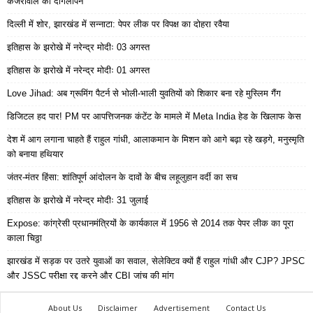
केजरीवाल का दोगलापन
दिल्ली में शोर, झारखंड में सन्नाटा: पेपर लीक पर विपक्ष का दोहरा रवैया
इतिहास के झरोखे में नरेन्द्र मोदीः 03 अगस्त
इतिहास के झरोखे में नरेन्द्र मोदीः 01 अगस्त
Love Jihad: अब ग्रूमिंग पैटर्न से भोली-भाली युवतियों को शिकार बना रहे मुस्लिम गैंग
डिजिटल हद पार! PM पर आपत्तिजनक कंटेंट के मामले में Meta India हेड के खिलाफ केस
देश में आग लगाना चाहते हैं राहुल गांधी, आलाकमान के मिशन को आगे बढ़ा रहे खड़गे, मनुस्मृति
को बनाया हथियार
जंतर-मंतर हिंसा: शांतिपूर्ण आंदोलन के दावों के बीच लहूलुहान वर्दी का सच
इतिहास के झरोखे में नरेन्द्र मोदीः 31 जुलाई
Expose: कांग्रेसी प्रधानमंत्रियों के कार्यकाल में 1956 से 2014 तक पेपर लीक का पूरा
काला चिठ्ठा
झारखंड में सड़क पर उतरे युवाओं का सवाल, सेलेक्टिव क्यों हैं राहुल गांधी और CJP? JPSC
और JSSC परीक्षा रद्द करने और CBI जांच की मांग
About Us
Disclaimer
Advertisement
Contact Us