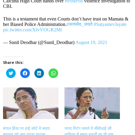
Calcutta High Court hands over
#PostPoll
violence investigation to
CBI.
This is a testament that even Courts don’t have trust on Mamata &
her Biased Police Administration.
#सत्यमेव_जयते
#SatyamevJayate
pic.twitter.com/XIvVOGR2Mi
— Sunil Deodhar (@Sunil_Deodhar)
August 19, 2021
Share this:
Click
Click
Click
Click
to
to
to
to
share
share
share
share
on
on
on
on
Twitter
Facebook
LinkedIn
WhatsApp
(Opens
(Opens
(Opens
(Opens
in
in
in
in
new
new
new
new
window)
window)
window)
window)
बंगाल हिंसा पर हाई कोर्ट में ममता
नारद स्टिंग मामले में सीबीआई की
सरकार को लगा तगड़ा झटका,
याचिका में ममता बनर्जी का भी नाम,