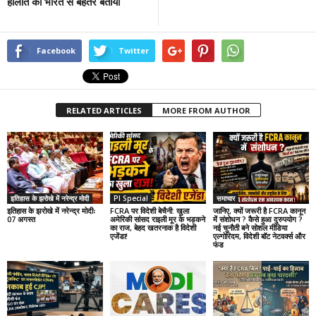
हालात को भारत से बेहतर बताया
Facebook
Twitter
RELATED ARTICLES
MORE FROM AUTHOR
इतिहास के झरोखे में नरेन्द्र मोदी
PI Special
समाचार
इतिहास के झरोखे में नरेन्द्र मोदीः
FCRA पर विदेशी बेचैनी: खुला
जानिए, क्यों जरूरी है FCRA कानून
07 अगस्त
अमेरिकी सांसद राइली मूर के भड़कने
में संशोधन ? कैसे हुआ दुरुपयोग ?
का राज, बेहद खतरनाक है विदेशी
नई चुनौती बने सोशल मीडिया
एजेंडा!
एल्गोरिदम, विदेशी बॉट नेटवर्क्स और
फंड