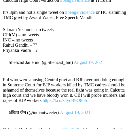
Calcutta High Court verdict on
#bengalviolence
at 11.18am
It’s 3pm and not a single tweet on
#bengalviolence
or HC slamming
TMC govt by Award Wapsi, Free Speech Mandli
Sitaram Yechuri – no tweets
CPI(M) – no tweets
INC – no tweets
Rahul Gandhi – ??
Priyanka Vadra – ?
— Shehzad Jai Hind (@Shehzad_Ind)
August 19, 2021
Ppl who were abusing Central govt and BJP over not doing enough
in Supreme Court for BJP workers killed by TMC cadres should be
ashamed of themselves because the real fight was going in Calcutta
high court and we have bloody won it. CBI will probe murders and
rapes of BJP workers
https://t.co/z4ycB9O8ob
— अंकित जैन (@indiantweeter)
August 19, 2021