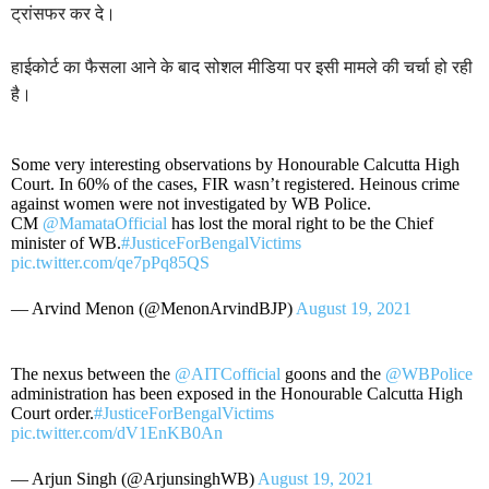
ट्रांसफर कर दे।
हाईकोर्ट का फैसला आने के बाद सोशल मीडिया पर इसी मामले की चर्चा हो रही
है।
Some very interesting observations by Honourable Calcutta High
Court. In 60% of the cases, FIR wasn’t registered. Heinous crime
against women were not investigated by WB Police.
CM
@MamataOfficial
has lost the moral right to be the Chief
minister of WB.
#JusticeForBengalVictims
pic.twitter.com/qe7pPq85QS
— Arvind Menon (@MenonArvindBJP)
August 19, 2021
The nexus between the
@AITCofficial
goons and the
@WBPolice
administration has been exposed in the Honourable Calcutta High
Court order.
#JusticeForBengalVictims
pic.twitter.com/dV1EnKB0An
— Arjun Singh (@ArjunsinghWB)
August 19, 2021