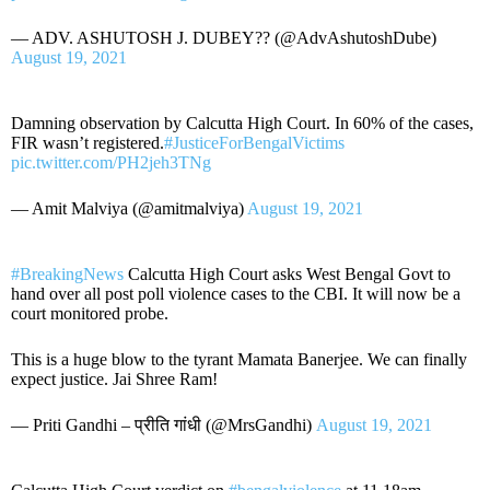
— ADV. ASHUTOSH J. DUBEY?? (@AdvAshutoshDube)
August 19, 2021
Damning observation by Calcutta High Court. In 60% of the cases,
FIR wasn’t registered.
#JusticeForBengalVictims
pic.twitter.com/PH2jeh3TNg
— Amit Malviya (@amitmalviya)
August 19, 2021
#BreakingNews
Calcutta High Court asks West Bengal Govt to
hand over all post poll violence cases to the CBI. It will now be a
court monitored probe.
This is a huge blow to the tyrant Mamata Banerjee. We can finally
expect justice. Jai Shree Ram!
— Priti Gandhi – प्रीति गांधी (@MrsGandhi)
August 19, 2021