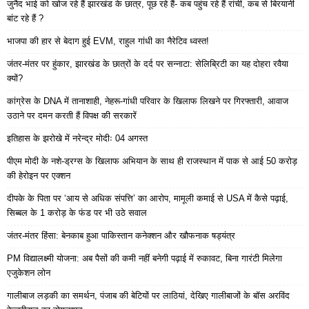
जुनैद भाई को खोज रहे हैं झारखंड के छात्र, पूछ रहे हैं- कब पहुंच रहे हैं रांची, कब से बिरयानी
बांट रहे हैं ?
भाजपा की हार से बेदाग हुई EVM, राहुल गांधी का नैरेटिव ध्वस्त!
जंतर-मंतर पर हुंकार, झारखंड के छात्रों के दर्द पर सन्नाटा: सेलिब्रिटी का यह दोहरा रवैया
क्यों?
कांग्रेस के DNA में तानाशाही, नेहरू-गांधी परिवार के खिलाफ लिखने पर गिरफ्तारी, आवाज
उठाने पर दमन करती हैं विपक्ष की सरकारें
इतिहास के झरोखे में नरेन्द्र मोदीः 04 अगस्त
पीएम मोदी के नशे-ड्रग्स के खिलाफ अभियान के साथ ही राजस्थान में पाक से आई 50 करोड़
की हेरोइन पर एक्शन
दीपके के पिता पर ‘आय से अधिक संपत्ति’ का आरोप, मामूली कमाई से USA में कैसे पढ़ाई,
सिब्बल के 1 करोड़ के फंड पर भी उठे सवाल
जंतर-मंतर हिंसा: बेनकाब हुआ पाकिस्तान कनेक्शन और खौफनाक षड्यंत्र
PM विद्यालक्ष्मी योजना: अब पैसों की कमी नहीं बनेगी पढ़ाई में रुकावट, बिना गारंटी मिलेगा
एजुकेशन लोन
गालीबाज लड़की का समर्थन, पंजाब की बेटियों पर लाठियां, देखिए गालीबाजों के बॉस अरविंद