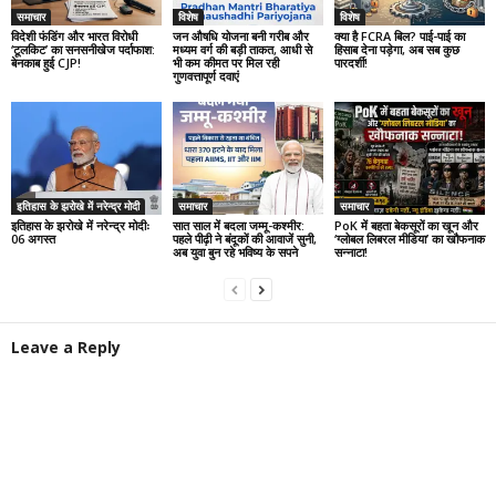
समाचार
विशेष
विशेष
विदेशी फंडिंग और भारत विरोधी
जन औषधि योजना बनी गरीब और
क्या है FCRA बिल? पाई-पाई का
‘टूलकिट’ का सनसनीखेज पर्दाफाश:
मध्यम वर्ग की बड़ी ताकत, आधी से
हिसाब देना पड़ेगा, अब सब कुछ
बेनकाब हुई CJP!
भी कम कीमत पर मिल रही
पारदर्शी!
गुणवत्तापूर्ण दवाएं
इतिहास के झरोखे में नरेन्द्र मोदी
समाचार
समाचार
इतिहास के झरोखे में नरेन्द्र मोदीः
सात साल में बदला जम्मू-कश्मीर:
PoK में बहता बेकसूरों का खून और
06 अगस्त
पहले पीढ़ी ने बंदूकों की आवाजें सुनी,
‘ग्लोबल लिबरल मीडिया’ का खौफनाक
अब युवा बुन रहे भविष्य के सपने
सन्नाटा!
Leave a Reply