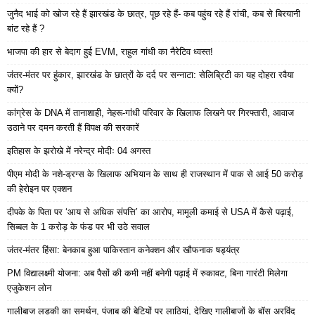
जुनैद भाई को खोज रहे हैं झारखंड के छात्र, पूछ रहे हैं- कब पहुंच रहे हैं रांची, कब से बिरयानी
बांट रहे हैं ?
भाजपा की हार से बेदाग हुई EVM, राहुल गांधी का नैरेटिव ध्वस्त!
जंतर-मंतर पर हुंकार, झारखंड के छात्रों के दर्द पर सन्नाटा: सेलिब्रिटी का यह दोहरा रवैया
क्यों?
कांग्रेस के DNA में तानाशाही, नेहरू-गांधी परिवार के खिलाफ लिखने पर गिरफ्तारी, आवाज
उठाने पर दमन करती हैं विपक्ष की सरकारें
इतिहास के झरोखे में नरेन्द्र मोदीः 04 अगस्त
पीएम मोदी के नशे-ड्रग्स के खिलाफ अभियान के साथ ही राजस्थान में पाक से आई 50 करोड़
की हेरोइन पर एक्शन
दीपके के पिता पर ‘आय से अधिक संपत्ति’ का आरोप, मामूली कमाई से USA में कैसे पढ़ाई,
सिब्बल के 1 करोड़ के फंड पर भी उठे सवाल
जंतर-मंतर हिंसा: बेनकाब हुआ पाकिस्तान कनेक्शन और खौफनाक षड्यंत्र
PM विद्यालक्ष्मी योजना: अब पैसों की कमी नहीं बनेगी पढ़ाई में रुकावट, बिना गारंटी मिलेगा
एजुकेशन लोन
गालीबाज लड़की का समर्थन, पंजाब की बेटियों पर लाठियां, देखिए गालीबाजों के बॉस अरविंद