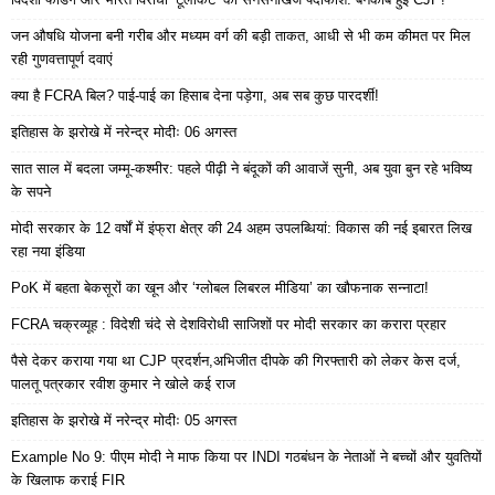
जन औषधि योजना बनी गरीब और मध्यम वर्ग की बड़ी ताकत, आधी से भी कम कीमत पर मिल
रही गुणवत्तापूर्ण दवाएं
क्या है FCRA बिल? पाई-पाई का हिसाब देना पड़ेगा, अब सब कुछ पारदर्शी!
इतिहास के झरोखे में नरेन्द्र मोदीः 06 अगस्त
सात साल में बदला जम्मू-कश्मीर: पहले पीढ़ी ने बंदूकों की आवाजें सुनी, अब युवा बुन रहे भविष्य
के सपने
मोदी सरकार के 12 वर्षों में इंफ्रा क्षेत्र की 24 अहम उपलब्धियां: विकास की नई इबारत लिख
रहा नया इंडिया
PoK में बहता बेकसूरों का खून और ‘ग्लोबल लिबरल मीडिया’ का खौफनाक सन्नाटा!
FCRA चक्रव्यूह : विदेशी चंदे से देशविरोधी साजिशों पर मोदी सरकार का करारा प्रहार
पैसे देकर कराया गया था CJP प्रदर्शन,अभिजीत दीपके की गिरफ्तारी को लेकर केस दर्ज,
पालतू पत्रकार रवीश कुमार ने खोले कई राज
इतिहास के झरोखे में नरेन्द्र मोदीः 05 अगस्त
Example No 9: पीएम मोदी ने माफ किया पर INDI गठबंधन के नेताओं ने बच्चों और युवतियों
के खिलाफ कराई FIR