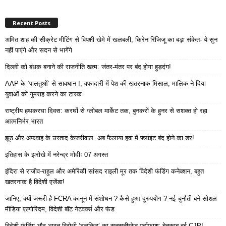
Recent Posts
अमित शाह की सीक्रेट मीटिंग से विपक्षी खेमे में खलबली, किरेन रिजिजू का बड़ा संकेत- ये सुन
नहीं पाएंगे और सदन से भागेंगे
दिल्ली को बंधक बनाने की राजनीति खत्म: जंतर-मंतर पर बंद होगा हुड़दंग!
AAP के ‘पालतुओं’ से सावधान !, वफादारी में पेश की खतरनाक मिसाल, मालिक ने दिया
युवाओं को गुमराह करने का टास्क
राष्ट्रीय हथकरघा दिवस: करघों से ग्लोबल मार्केट तक, बुनकरों के हुनर से सशक्त हो रहा
आत्मनिर्भर भारत
झूठ और अफवाह के उस्ताद केजरीवाल: अब फैलाया हवा में फ्लाइट बंद होने का डर!
इतिहास के झरोखे में नरेन्द्र मोदीः 07 अगस्त
इंदिरा से राजीव-राहुल और अमेरिकी सांसद राइली मूर तक विदेशी फंडिंग कनेक्शन, बहुत
खतरनाक है विदेशी एजेंडा!
जानिए, क्यों जरूरी है FCRA कानून में संशोधन ? कैसे हुआ दुरुपयोग ? नई चुनौती बने सोशल
मीडिया एल्गोरिदम, विदेशी बॉट नेटवर्क्स और फंड
विदेशी फंडिंग और भारत विरोधी ‘टूलकिट’ का सनसनीखेज पर्दाफाश: बेनकाब हुई CJP!