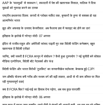
AAP के ‘पालतुओं’ से सावधान !, वफादारी में पेश की खतरनाक मिसाल, मालिक ने दिया
युवाओं को गुमराह करने का टास्क
राष्ट्रीय हथकरघा दिवस: करघों से ग्लोबल मार्केट तक, बुनकरों के हुनर से सशक्त हो रहा
आत्मनिर्भर भारत
झूठ और अफवाह के उस्ताद केजरीवाल: अब फैलाया हवा में फ्लाइट बंद होने का डर!
इतिहास के झरोखे में नरेन्द्र मोदीः 07 अगस्त
इंदिरा से राजीव-राहुल और अमेरिकी सांसद राइली मूर तक विदेशी फंडिंग कनेक्शन, बहुत
खतरनाक है विदेशी एजेंडा!
जानिए, क्यों जरूरी है FCRA कानून में संशोधन ? कैसे हुआ दुरुपयोग ? नई चुनौती बने सोशल
मीडिया एल्गोरिदम, विदेशी बॉट नेटवर्क्स और फंड
विदेशी फंडिंग और भारत विरोधी ‘टूलकिट’ का सनसनीखेज पर्दाफाश: बेनकाब हुई CJP!
जन औषधि योजना बनी गरीब और मध्यम वर्ग की बड़ी ताकत, आधी से भी कम कीमत पर मिल
रही गुणवत्तापूर्ण दवाएं
क्या है FCRA बिल? पाई-पाई का हिसाब देना पड़ेगा, अब सब कुछ पारदर्शी!
इतिहास के झरोखे में नरेन्द्र मोदीः 06 अगस्त
सात साल में बदला जम्मू-कश्मीर: पहले पीढ़ी ने बंदूकों की आवाजें सुनी, अब युवा बुन रहे भविष्य