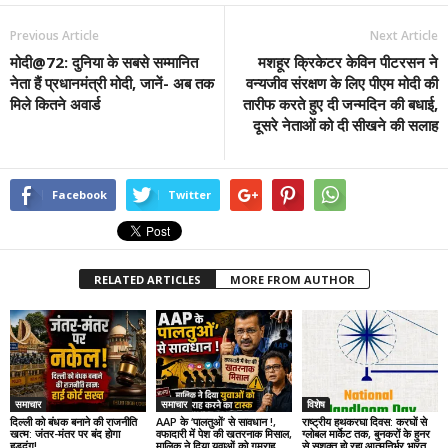
Previous Article
Next Article
मोदी@72: दुनिया के सबसे सम्मानित
मशहूर क्रिकेटर केविन पीटरसन ने
नेता हैं प्रधानमंत्री मोदी, जानें- अब तक
वन्यजीव संरक्षण के लिए पीएम मोदी की
मिले कितने अवार्ड
तारीफ करते हुए दी जन्मदिन की बधाई,
दूसरे नेताओं को दी सीखने की सलाह
Facebook
Twitter
RELATED ARTICLES
MORE FROM AUTHOR
समाचार
समाचार
विशेष
दिल्ली को बंधक बनाने की राजनीति
AAP के ‘पालतुओं’ से सावधान !,
राष्ट्रीय हथकरघा दिवस: करघों से
खत्म: जंतर-मंतर पर बंद होगा
वफादारी में पेश की खतरनाक मिसाल,
ग्लोबल मार्केट तक, बुनकरों के हुनर
हुड़दंग!
मालिक ने दिया युवाओं को गुमराह
से सशक्त हो रहा आत्मनिर्भर भारत