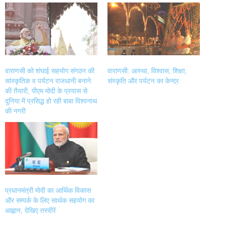
Twitter
Facebook
LinkedIn
WhatsApp
(Opens
(Opens
(Opens
(Opens
in
in
in
in
new
new
new
new
window)
window)
window)
window)
वाराणसी को शंघाई सहयोग संगठन की
वाराणसी: आस्था, विश्वास, शिक्षा,
सांस्कृतिक व पर्यटन राजधानी बनाने
संस्कृति और पर्यटन का केन्द्र
की तैयारी, पीएम मोदी के प्रयास से
दुनिया में प्रसिद्ध हो रही बाबा विश्वनाथ
की नगरी
प्रधानमंत्री मोदी का आर्थिक विकास
और सम्पर्क के लिए सार्थक सहयोग का
आह्वान, देखिए तस्वीरें