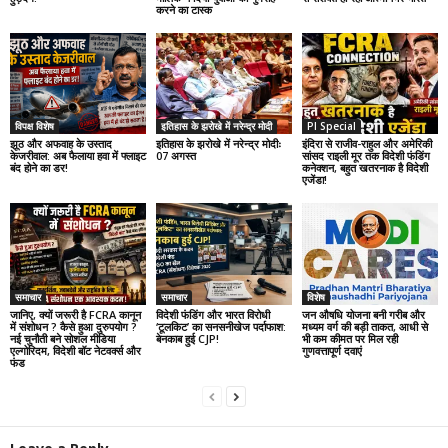
करने का टास्क
विपक्ष विशेष
इतिहास के झरोखे में नरेन्द्र मोदी
PI Special
झूठ और अफवाह के उस्ताद
इतिहास के झरोखे में नरेन्द्र मोदीः
इंदिरा से राजीव-राहुल और अमेरिकी
केजरीवाल: अब फैलाया हवा में फ्लाइट
07 अगस्त
सांसद राइली मूर तक विदेशी फंडिंग
बंद होने का डर!
कनेक्शन, बहुत खतरनाक है विदेशी
एजेंडा!
समाचार
समाचार
विशेष
जानिए, क्यों जरूरी है FCRA कानून
विदेशी फंडिंग और भारत विरोधी
जन औषधि योजना बनी गरीब और
में संशोधन ? कैसे हुआ दुरुपयोग ?
‘टूलकिट’ का सनसनीखेज पर्दाफाश:
मध्यम वर्ग की बड़ी ताकत, आधी से
नई चुनौती बने सोशल मीडिया
बेनकाब हुई CJP!
भी कम कीमत पर मिल रही
एल्गोरिदम, विदेशी बॉट नेटवर्क्स और
गुणवत्तापूर्ण दवाएं
फंड