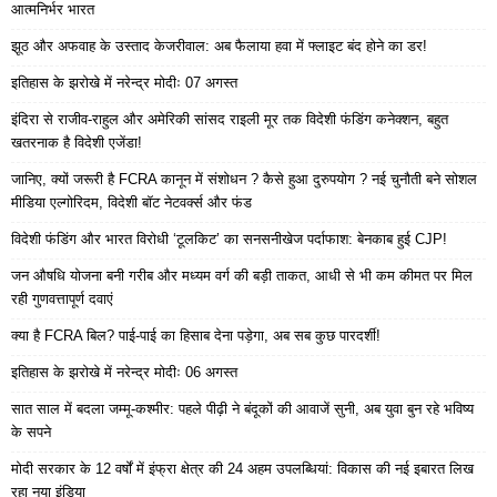
आत्मनिर्भर भारत
झूठ और अफवाह के उस्ताद केजरीवाल: अब फैलाया हवा में फ्लाइट बंद होने का डर!
इतिहास के झरोखे में नरेन्द्र मोदीः 07 अगस्त
इंदिरा से राजीव-राहुल और अमेरिकी सांसद राइली मूर तक विदेशी फंडिंग कनेक्शन, बहुत
खतरनाक है विदेशी एजेंडा!
जानिए, क्यों जरूरी है FCRA कानून में संशोधन ? कैसे हुआ दुरुपयोग ? नई चुनौती बने सोशल
मीडिया एल्गोरिदम, विदेशी बॉट नेटवर्क्स और फंड
विदेशी फंडिंग और भारत विरोधी ‘टूलकिट’ का सनसनीखेज पर्दाफाश: बेनकाब हुई CJP!
जन औषधि योजना बनी गरीब और मध्यम वर्ग की बड़ी ताकत, आधी से भी कम कीमत पर मिल
रही गुणवत्तापूर्ण दवाएं
क्या है FCRA बिल? पाई-पाई का हिसाब देना पड़ेगा, अब सब कुछ पारदर्शी!
इतिहास के झरोखे में नरेन्द्र मोदीः 06 अगस्त
सात साल में बदला जम्मू-कश्मीर: पहले पीढ़ी ने बंदूकों की आवाजें सुनी, अब युवा बुन रहे भविष्य
के सपने
मोदी सरकार के 12 वर्षों में इंफ्रा क्षेत्र की 24 अहम उपलब्धियां: विकास की नई इबारत लिख
रहा नया इंडिया