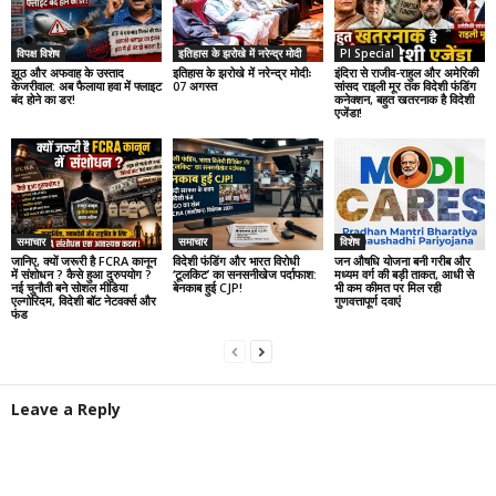
विपक्ष विशेष
इतिहास के झरोखे में नरेन्द्र मोदी
PI Special
झूठ और अफवाह के उस्ताद
इतिहास के झरोखे में नरेन्द्र मोदीः
इंदिरा से राजीव-राहुल और अमेरिकी
केजरीवाल: अब फैलाया हवा में फ्लाइट
07 अगस्त
सांसद राइली मूर तक विदेशी फंडिंग
बंद होने का डर!
कनेक्शन, बहुत खतरनाक है विदेशी
एजेंडा!
समाचार
समाचार
विशेष
जानिए, क्यों जरूरी है FCRA कानून
विदेशी फंडिंग और भारत विरोधी
जन औषधि योजना बनी गरीब और
में संशोधन ? कैसे हुआ दुरुपयोग ?
‘टूलकिट’ का सनसनीखेज पर्दाफाश:
मध्यम वर्ग की बड़ी ताकत, आधी से
नई चुनौती बने सोशल मीडिया
बेनकाब हुई CJP!
भी कम कीमत पर मिल रही
एल्गोरिदम, विदेशी बॉट नेटवर्क्स और
गुणवत्तापूर्ण दवाएं
फंड
Leave a Reply