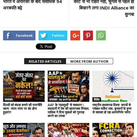
भारत में अमेरिका के बाद सर्वाधिक 94
कोर्ट से भी राहत नहीं, चुनाव से पहले ही
अरबपति बढ़े
बिखरने लगा INDI Alliance का
कुनबा
Facebook
Twitter
RELATED ARTICLES
MORE FROM AUTHOR
समाचार
समाचार
विशेष
दिल्ली को बंधक बनाने की राजनीति
AAP के ‘पालतुओं’ से सावधान !,
राष्ट्रीय हथकरघा दिवस: करघों से
खत्म: जंतर-मंतर पर बंद होगा
वफादारी में पेश की खतरनाक मिसाल,
ग्लोबल मार्केट तक, बुनकरों के हुनर
हुड़दंग!
मालिक ने दिया युवाओं को गुमराह
से सशक्त हो रहा आत्मनिर्भर भारत
करने का टास्क