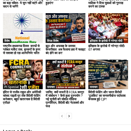
का बड़ा संकेत- ये सुन नहीं पाएंगे और
हुड़दंग!
मालिक ने दिया युवाओं को गुमराह
सदन से भागेंगे
करने का टास्क
विशेष
विपक्ष विशेष
इतिहास के झरोखे में नरेन्द्र मोदी
राष्ट्रीय हथकरघा दिवस: करघों से
झूठ और अफवाह के उस्ताद
इतिहास के झरोखे में नरेन्द्र मोदीः
ग्लोबल मार्केट तक, बुनकरों के हुनर
केजरीवाल: अब फैलाया हवा में फ्लाइट
07 अगस्त
से सशक्त हो रहा आत्मनिर्भर भारत
बंद होने का डर!
PI Special
समाचार
समाचार
इंदिरा से राजीव-राहुल और अमेरिकी
जानिए, क्यों जरूरी है FCRA कानून
विदेशी फंडिंग और भारत विरोधी
सांसद राइली मूर तक विदेशी फंडिंग
में संशोधन ? कैसे हुआ दुरुपयोग ?
‘टूलकिट’ का सनसनीखेज पर्दाफाश:
कनेक्शन, बहुत खतरनाक है विदेशी
नई चुनौती बने सोशल मीडिया
बेनकाब हुई CJP!
एजेंडा!
एल्गोरिदम, विदेशी बॉट नेटवर्क्स और
फंड