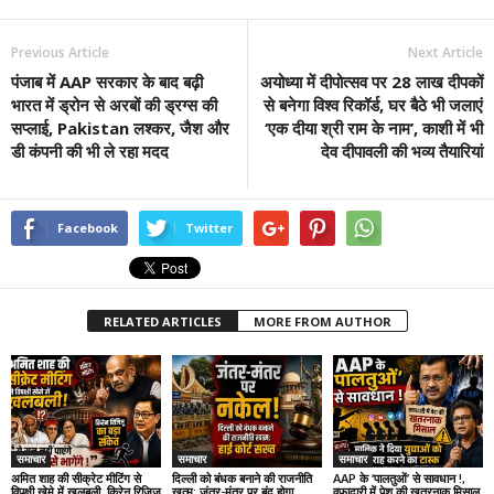
Previous Article
Next Article
पंजाब में AAP सरकार के बाद बढ़ी
अयोध्या में दीपोत्सव पर 28 लाख दीपकों
भारत में ड्रोन से अरबों की ड्रग्स की
से बनेगा विश्व रिकॉर्ड, घर बैठे भी जलाएं
सप्लाई, Pakistan लश्कर, जैश और
‘एक दीया श्री राम के नाम’, काशी में भी
डी कंपनी की भी ले रहा मदद
देव दीपावली की भव्य तैयारियां
Facebook
Twitter
RELATED ARTICLES
MORE FROM AUTHOR
समाचार
समाचार
समाचार
अमित शाह की सीक्रेट मीटिंग से
दिल्ली को बंधक बनाने की राजनीति
AAP के ‘पालतुओं’ से सावधान !,
विपक्षी खेमे में खलबली, किरेन रिजिजू
खत्म: जंतर-मंतर पर बंद होगा
वफादारी में पेश की खतरनाक मिसाल,