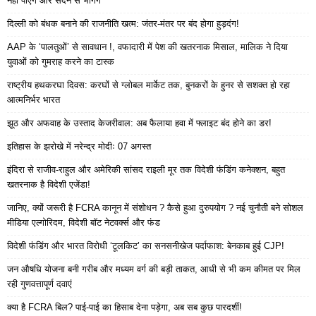
नहीं पाएंगे और सदन से भागेंगे
दिल्ली को बंधक बनाने की राजनीति खत्म: जंतर-मंतर पर बंद होगा हुड़दंग!
AAP के ‘पालतुओं’ से सावधान !, वफादारी में पेश की खतरनाक मिसाल, मालिक ने दिया
युवाओं को गुमराह करने का टास्क
राष्ट्रीय हथकरघा दिवस: करघों से ग्लोबल मार्केट तक, बुनकरों के हुनर से सशक्त हो रहा
आत्मनिर्भर भारत
झूठ और अफवाह के उस्ताद केजरीवाल: अब फैलाया हवा में फ्लाइट बंद होने का डर!
इतिहास के झरोखे में नरेन्द्र मोदीः 07 अगस्त
इंदिरा से राजीव-राहुल और अमेरिकी सांसद राइली मूर तक विदेशी फंडिंग कनेक्शन, बहुत
खतरनाक है विदेशी एजेंडा!
जानिए, क्यों जरूरी है FCRA कानून में संशोधन ? कैसे हुआ दुरुपयोग ? नई चुनौती बने सोशल
मीडिया एल्गोरिदम, विदेशी बॉट नेटवर्क्स और फंड
विदेशी फंडिंग और भारत विरोधी ‘टूलकिट’ का सनसनीखेज पर्दाफाश: बेनकाब हुई CJP!
जन औषधि योजना बनी गरीब और मध्यम वर्ग की बड़ी ताकत, आधी से भी कम कीमत पर मिल
रही गुणवत्तापूर्ण दवाएं
क्या है FCRA बिल? पाई-पाई का हिसाब देना पड़ेगा, अब सब कुछ पारदर्शी!