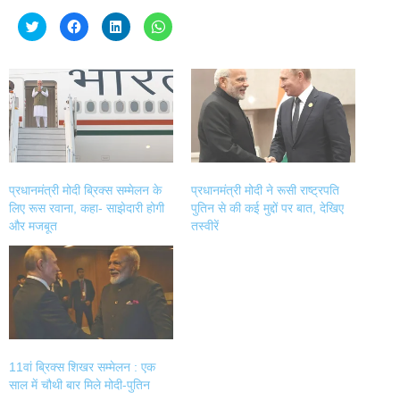
Click
Click
Click
Click
to
to
to
to
share
share
share
share
on
on
on
on
Twitter
Facebook
LinkedIn
WhatsApp
(Opens
(Opens
(Opens
(Opens
in
in
in
in
new
new
new
new
window)
window)
window)
window)
प्रधानमंत्री मोदी ब्रिक्स सम्मेलन के
प्रधानमंत्री मोदी ने रूसी राष्ट्रपति
लिए रूस रवाना, कहा- साझेदारी होगी
पुतिन से की कई मुद्दों पर बात, देखिए
और मजबूत
तस्वीरें
11वां ब्रिक्स शिखर सम्मेलन : एक
साल में चौथी बार मिले मोदी-पुतिन