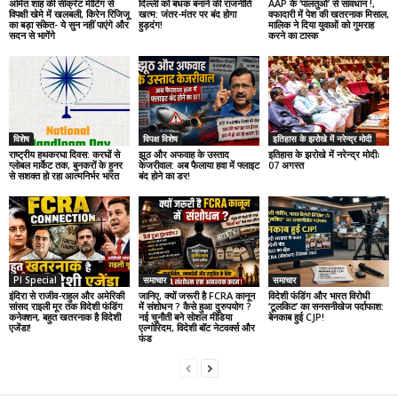
अमित शाह की सीक्रेट मीटिंग से
दिल्ली को बंधक बनाने की राजनीति
AAP के ‘पालतुओं’ से सावधान !,
विपक्षी खेमे में खलबली, किरेन रिजिजू
खत्म: जंतर-मंतर पर बंद होगा
वफादारी में पेश की खतरनाक मिसाल,
का बड़ा संकेत- ये सुन नहीं पाएंगे और
हुड़दंग!
मालिक ने दिया युवाओं को गुमराह
सदन से भागेंगे
करने का टास्क
विशेष
विपक्ष विशेष
इतिहास के झरोखे में नरेन्द्र मोदी
राष्ट्रीय हथकरघा दिवस: करघों से
झूठ और अफवाह के उस्ताद
इतिहास के झरोखे में नरेन्द्र मोदीः
ग्लोबल मार्केट तक, बुनकरों के हुनर
केजरीवाल: अब फैलाया हवा में फ्लाइट
07 अगस्त
से सशक्त हो रहा आत्मनिर्भर भारत
बंद होने का डर!
PI Special
समाचार
समाचार
इंदिरा से राजीव-राहुल और अमेरिकी
जानिए, क्यों जरूरी है FCRA कानून
विदेशी फंडिंग और भारत विरोधी
सांसद राइली मूर तक विदेशी फंडिंग
में संशोधन ? कैसे हुआ दुरुपयोग ?
‘टूलकिट’ का सनसनीखेज पर्दाफाश:
कनेक्शन, बहुत खतरनाक है विदेशी
नई चुनौती बने सोशल मीडिया
बेनकाब हुई CJP!
एजेंडा!
एल्गोरिदम, विदेशी बॉट नेटवर्क्स और
फंड