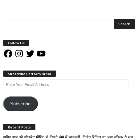
Follow Us
Facebook
Instagram
Twitter
YouTube
Subscribe Perform India
Enter
Your
Email
Address
Subscribe
Recent Posts
अमित शाह की सीक्रेट मीटिंग से विपक्षी खेमे में खलबली, किरेन रिजिजू का बड़ा संकेत- ये सुन