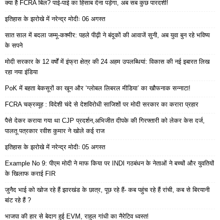
क्या है FCRA बिल? पाई-पाई का हिसाब देना पड़ेगा, अब सब कुछ पारदर्शी!
इतिहास के झरोखे में नरेन्द्र मोदीः 06 अगस्त
सात साल में बदला जम्मू-कश्मीर: पहले पीढ़ी ने बंदूकों की आवाजें सुनी, अब युवा बुन रहे भविष्य
के सपने
मोदी सरकार के 12 वर्षों में इंफ्रा क्षेत्र की 24 अहम उपलब्धियां: विकास की नई इबारत लिख
रहा नया इंडिया
PoK में बहता बेकसूरों का खून और ‘ग्लोबल लिबरल मीडिया’ का खौफनाक सन्नाटा!
FCRA चक्रव्यूह : विदेशी चंदे से देशविरोधी साजिशों पर मोदी सरकार का करारा प्रहार
पैसे देकर कराया गया था CJP प्रदर्शन,अभिजीत दीपके की गिरफ्तारी को लेकर केस दर्ज,
पालतू पत्रकार रवीश कुमार ने खोले कई राज
इतिहास के झरोखे में नरेन्द्र मोदीः 05 अगस्त
Example No 9: पीएम मोदी ने माफ किया पर INDI गठबंधन के नेताओं ने बच्चों और युवतियों
के खिलाफ कराई FIR
जुनैद भाई को खोज रहे हैं झारखंड के छात्र, पूछ रहे हैं- कब पहुंच रहे हैं रांची, कब से बिरयानी
बांट रहे हैं ?
भाजपा की हार से बेदाग हुई EVM, राहुल गांधी का नैरेटिव ध्वस्त!