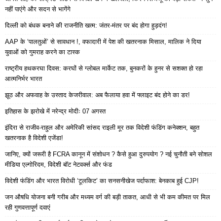
नहीं पाएंगे और सदन से भागेंगे
दिल्ली को बंधक बनाने की राजनीति खत्म: जंतर-मंतर पर बंद होगा हुड़दंग!
AAP के ‘पालतुओं’ से सावधान !, वफादारी में पेश की खतरनाक मिसाल, मालिक ने दिया
युवाओं को गुमराह करने का टास्क
राष्ट्रीय हथकरघा दिवस: करघों से ग्लोबल मार्केट तक, बुनकरों के हुनर से सशक्त हो रहा
आत्मनिर्भर भारत
झूठ और अफवाह के उस्ताद केजरीवाल: अब फैलाया हवा में फ्लाइट बंद होने का डर!
इतिहास के झरोखे में नरेन्द्र मोदीः 07 अगस्त
इंदिरा से राजीव-राहुल और अमेरिकी सांसद राइली मूर तक विदेशी फंडिंग कनेक्शन, बहुत
खतरनाक है विदेशी एजेंडा!
जानिए, क्यों जरूरी है FCRA कानून में संशोधन ? कैसे हुआ दुरुपयोग ? नई चुनौती बने सोशल
मीडिया एल्गोरिदम, विदेशी बॉट नेटवर्क्स और फंड
विदेशी फंडिंग और भारत विरोधी ‘टूलकिट’ का सनसनीखेज पर्दाफाश: बेनकाब हुई CJP!
जन औषधि योजना बनी गरीब और मध्यम वर्ग की बड़ी ताकत, आधी से भी कम कीमत पर मिल
रही गुणवत्तापूर्ण दवाएं