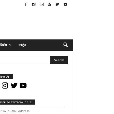
विशेष
कार्टून
low Us
book
Instagram
Twitter
YouTube
bscribe Perform India