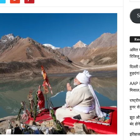
Your
Email
Addre
S
Re
अमित श
रिजिजू 
दिल्ली
हुड़दंग!
AAP के
मिसाल,
राष्ट्
हुनर स
झूठ और
बंद हो
इतिहास 