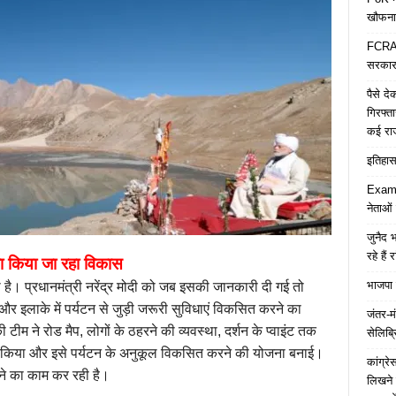
खौफना
FCRA च
सरकार 
पैसे द
गिरफ्त
कई रा
इतिहास 
Examp
नेताओं
जुनैद भ
रहे हैं 
का किया जा रहा विकास
भाजपा 
शा है। प्रधानमंत्री नरेंद्र मोदी को जब इसकी जानकारी दी गई तो
ने और इलाके में पर्यटन से जुड़ी जरूरी सुविधाएं विकसित करने का
जंतर-मं
 टीम ने रोड मैप, लोगों के ठहरने की व्यवस्था, दर्शन के प्वाइंट तक
सेलिब्र
्वे किया और इसे पर्यटन के अनुकूल विकसित करने की योजना बनाई।
कांग्र
ने का काम कर रही है।
लिखने 