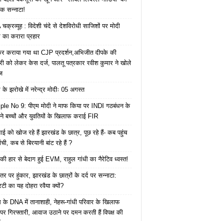
क सन्नाटा!
क्रव्यूह : विदेशी चंदे से देशविरोधी साजिशों पर मोदी
का करारा प्रहार
ेकर कराया गया था CJP प्रदर्शन,अभिजीत दीपके की
ारी को लेकर केस दर्ज, पालतू पत्रकार रवीश कुमार ने खोले
ज
के झरोखे में नरेन्द्र मोदीः 05 अगस्त
le No 9: पीएम मोदी ने माफ किया पर INDI गठबंधन के
 ने बच्चों और युवतियों के खिलाफ कराई FIR
ाई को खोज रहे हैं झारखंड के छात्र, पूछ रहे हैं- कब पहुंच
रांची, कब से बिरयानी बांट रहे हैं ?
की हार से बेदाग हुई EVM, राहुल गांधी का नैरेटिव ध्वस्त!
तर पर हुंकार, झारखंड के छात्रों के दर्द पर सन्नाटा:
िटी का यह दोहरा रवैया क्यों?
ेस के DNA में तानाशाही, नेहरू-गांधी परिवार के खिलाफ
पर गिरफ्तारी, आवाज उठाने पर दमन करती हैं विपक्ष की