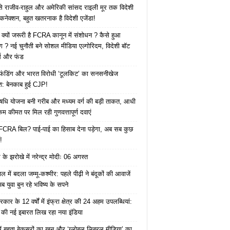
 से राजीव-राहुल और अमेरिकी सांसद राइली मूर तक विदेशी
 कनेक्शन, बहुत खतरनाक है विदेशी एजेंडा!
 क्यों जरूरी है FCRA कानून में संशोधन ? कैसे हुआ
ोग ? नई चुनौती बने सोशल मीडिया एल्गोरिदम, विदेशी बॉट
क्स और फंड
 फंडिंग और भारत विरोधी ‘टूलकिट’ का सनसनीखेज
ाश: बेनकाब हुई CJP!
ि योजना बनी गरीब और मध्यम वर्ग की बड़ी ताकत, आधी
कम कीमत पर मिल रही गुणवत्तापूर्ण दवाएं
ै FCRA बिल? पाई-पाई का हिसाब देना पड़ेगा, अब सब कुछ
!
के झरोखे में नरेन्द्र मोदीः 06 अगस्त
 में बदला जम्मू-कश्मीर: पहले पीढ़ी ने बंदूकों की आवाजें
ब युवा बुन रहे भविष्य के सपने
कार के 12 वर्षों में इंफ्रा क्षेत्र की 24 अहम उपलब्धियां:
की नई इबारत लिख रहा नया इंडिया
ं बहता बेकसूरों का खून और ‘ग्लोबल लिबरल मीडिया’ का