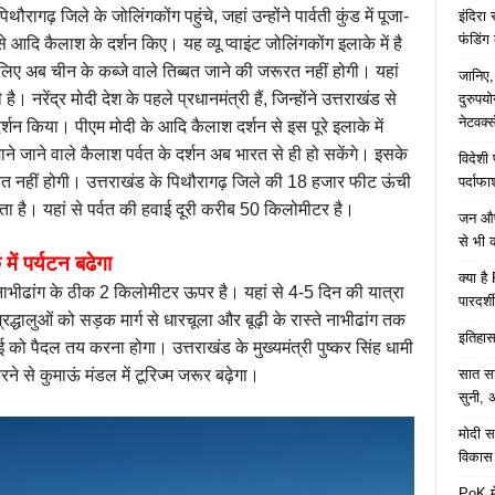
रागढ़ जिले के जोलिंगकोंग पहुंचे, जहां उन्होंने पार्वती कुंड में पूजा-
इंदिरा
फंडिंग
से आदि कैलाश के दर्शन किए। यह व्यू प्वाइंट जोलिंगकोंग इलाके में है
ए अब चीन के कब्जे वाले तिब्बत जाने की जरूरत नहीं होगी। यहां
जानिए,
नरेंद्र मोदी देश के पहले प्रधानमंत्री हैं, जिन्होंने उत्तराखंड से
दुरुपय
नेटवर्
शन किया। पीएम मोदी के आदि कैलाश दर्शन से इस पूरे इलाके में
ने जाने वाले कैलाश पर्वत के दर्शन अब भारत से ही हो सकेंगे। इसके
विदेशी
ूरत नहीं होगी। उत्तराखंड के पिथौरागढ़ जिले की 18 हजार फीट ऊंची
पर्दाफ
ता है। यहां से पर्वत की हवाई दूरी करीब 50 किलोमीटर है।
जन औषध
से भी 
ें पर्यटन बढेगा
क्या ह
 नाभीढांग के ठीक 2 किलोमीटर ऊपर है। यहां से 4-5 दिन की यात्रा
पारदर्शी
द्धालुओं को सड़क मार्ग से धारचूला और बूढ़ी के रास्ते नाभीढांग तक
इतिहास 
को पैदल तय करना होगा। उत्तराखंड के मुख्यमंत्री पुष्कर सिंह धामी
सात साल
े से कुमाऊं मंडल में टूरिज्म जरूर बढ़ेगा।
सुनी, अ
मोदी सर
विकास 
PoK मे