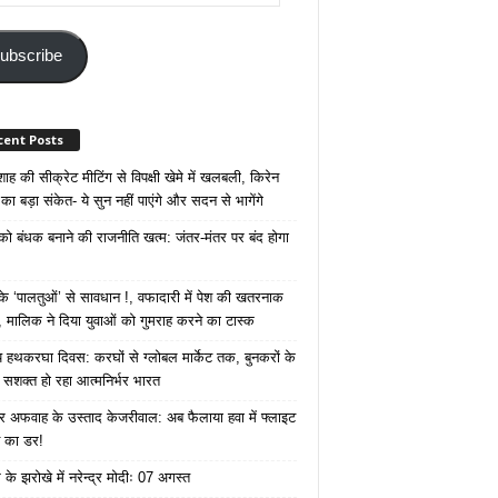
ss
ubscribe
cent Posts
ाह की सीक्रेट मीटिंग से विपक्षी खेमे में खलबली, किरेन
का बड़ा संकेत- ये सुन नहीं पाएंगे और सदन से भागेंगे
 को बंधक बनाने की राजनीति खत्म: जंतर-मंतर पर बंद होगा
 ‘पालतुओं’ से सावधान !, वफादारी में पेश की खतरनाक
 मालिक ने दिया युवाओं को गुमराह करने का टास्क
रीय हथकरघा दिवस: करघों से ग्लोबल मार्केट तक, बुनकरों के
े सशक्त हो रहा आत्मनिर्भर भारत
 अफवाह के उस्ताद केजरीवाल: अब फैलाया हवा में फ्लाइट
ने का डर!
के झरोखे में नरेन्द्र मोदीः 07 अगस्त