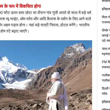
सरकारे
 के रूप में विकसित होगा
इतिहास 
0 फीट ऊपर बसा छोटा सा वीरान गांव गुंजी अगले दो साल में बड़े धर्म
पीएम म
श व्यू प्वाइंट, ओम पर्वत और आदि कैलाश के दर्शन के लिए आने वाले
राजस्थ
और अहम पड़ाव होगा। यहां बड़े यात्री निवास, होटल बनेंगे। भारतीय
दीपके 
 होम स्टे बढ़ाए जाएंगे।
कमाई स
उठे स
जंतर-म
षड्यंत्
PM विद्
रुकावट
गालीबा
गालीबा
दिल्ली 
रवैया
इतिहास 
इतिहास 