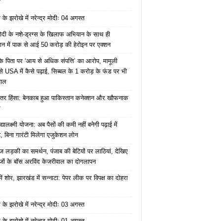
ं
के झरोखे में नरेन्द्र मोदीः 04 अगस्त
ोदी के नशे-ड्रग्स के खिलाफ अभियान के साथ ही
ान में पाक से आई 50 करोड़ की हेरोइन पर एक्शन
के पिता पर ‘आय से अधिक संपत्ति’ का आरोप, मामूली
े USA में कैसे पढ़ाई, सिब्बल के 1 करोड़ के फंड पर भी
वाल
ंतर हिंसा: बेनकाब हुआ पाकिस्तान कनेक्शन और खौफनाक
र
यालक्ष्मी योजना: अब पैसों की कमी नहीं बनेगी पढ़ाई में
, बिना गारंटी मिलेगा एजुकेशन लोन
ज लड़की का समर्थन, पंजाब की बेटियों पर लाठियां, देखिए
जों के बॉस अरविंद केजरीवाल का दोगलापन
में शोर, झारखंड में सन्नाटा: पेपर लीक पर विपक्ष का दोहरा
के झरोखे में नरेन्द्र मोदीः 03 अगस्त
के झरोखे में नरेन्द्र मोदीः 01 अगस्त